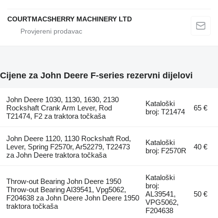
COURTMACSHERRY MACHINERY LTD
Cijene za John Deere F-series rezervni dijelovi
John Deere 1030, 1130, 1630, 2130
Kataloški
Rockshaft Crank Arm Lever, Rod
65 €
broj: T21474
T21474, F2 za traktora točkaša
John Deere 1120, 1130 Rockshaft Rod,
Kataloški
Lever, Spring F2570r, Ar52279, T22473
40 €
broj: F2570R
za John Deere traktora točkaša
Kataloški
Throw-out Bearing John Deere 1950
broj:
Throw-out Bearing Al39541, Vpg5062,
AL39541,
50 €
F204638 za John Deere John Deere 1950
VPG5062,
traktora točkaša
F204638