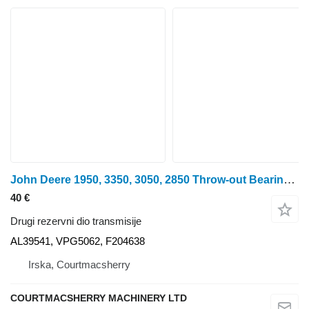
John Deere 1950, 3350, 3050, 2850 Throw-out Bearing Al39541, Vpg5062, F2046 AL39541 za John Deere 1950 traktora točkaša
40 €
Drugi rezervni dio transmisije
AL39541, VPG5062, F204638
Irska, Courtmacsherry
COURTMACSHERRY MACHINERY LTD