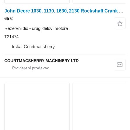
John Deere 1030, 1130, 1630, 2130 Rockshaft Crank Arm Lever, Rod T21474, F2 za traktora točkaša
65 €
Rezervni dio - drugi delovi motora
T21474
Irska, Courtmacsherry
COURTMACSHERRY MACHINERY LTD