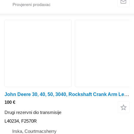
John Deere 30, 40, 50, 3040, Rockshaft Crank Arm Lever, Piston L40234, F257 L40234, F2570R za traktora točkaša
100 €
Drugi rezervni dio transmisije
L40234, F2570R
Irska, Courtmacsherry