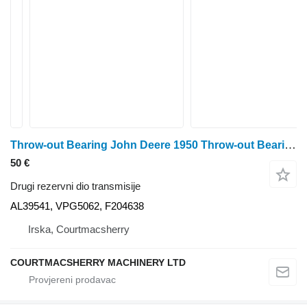
Throw-out Bearing John Deere 1950 Throw-out Bearing Al39541, Vpg5062, F204638 AL39541 za John Deere John Deere 1950 traktora točkaša
50 €
Drugi rezervni dio transmisije
AL39541, VPG5062, F204638
Irska, Courtmacsherry
COURTMACSHERRY MACHINERY LTD