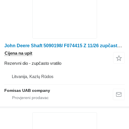
John Deere Shaft 5090198/ F074415 Z 11/26 zupčasto vratilo za John Deere traktora točkaša
Cijena na upit
Rezervni dio - zupčasto vratilo
Litvanija, Kazlų Rūdos
Fomisas UAB company