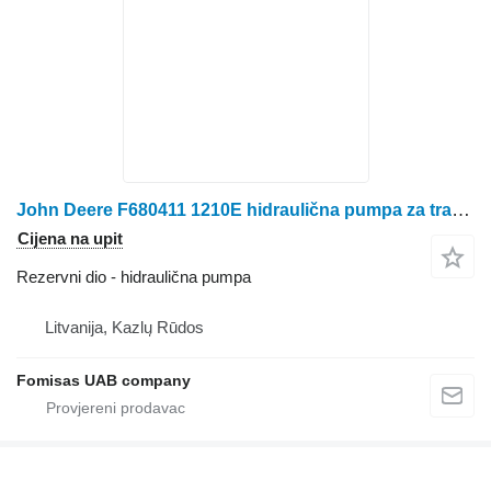
John Deere F680411 1210E hidraulična pumpa za traktora točkaša
Cijena na upit
Rezervni dio - hidraulična pumpa
Litvanija, Kazlų Rūdos
Fomisas UAB company