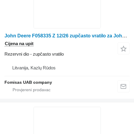
John Deere F058335 Z 12/26 zupčasto vratilo za John Deere 335 traktora točkaša
Cijena na upit
Rezervni dio - zupčasto vratilo
Litvanija, Kazlų Rūdos
Fomisas UAB company