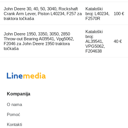
John Deere 30, 40, 50, 3040, Rockshaft
Kataloški
Crank Arm Lever, Piston L40234, F257 za
broj: L40234,
100 €
traktora točkaša
F2570R
Kataloški
John Deere 1950, 3350, 3050, 2850
broj:
Throw-out Bearing Al39541, Vpg5062,
AL39541,
40 €
F2046 za John Deere 1950 traktora
VPG5062,
točkaša
F204638
Kompanija
O nama
Pomoć
Kontakti