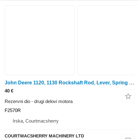
John Deere 1120, 1130 Rockshaft Rod, Lever, Spring F2570r, Ar52279, T22473 F2570R za John Deere traktora točkaša
40 €
Rezervni dio - drugi delovi motora
F2570R
Irska, Courtmacsherry
COURTMACSHERRY MACHINERY LTD