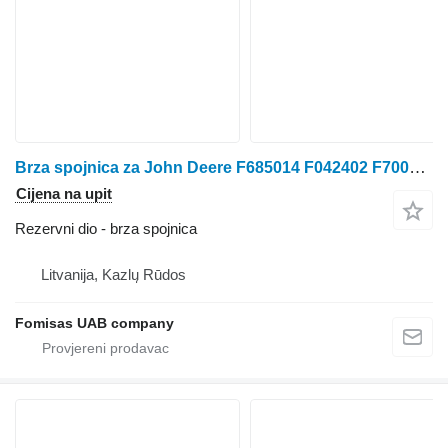
Brza spojnica za John Deere F685014 F042402 F700577 traktora točkaša
Cijena na upit
Rezervni dio - brza spojnica
Litvanija, Kazlų Rūdos
Fomisas UAB company