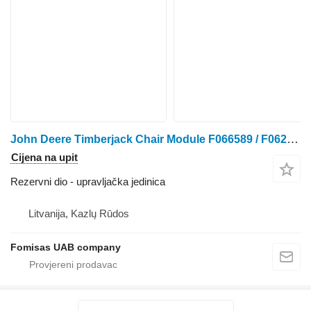
John Deere Timberjack Chair Module F066589 / F062146 upravljačka jedinica za traktora točkaša
Cijena na upit
Rezervni dio - upravljačka jedinica
Litvanija, Kazlų Rūdos
Fomisas UAB company