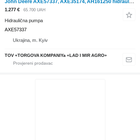
John Deere AXE57337, AXE35174, AH161250 hidraulična pumpa za John Deere
1.277 €
65.700 UAH
Hidraulična pumpa
AXE57337
Ukrajina, m. Kyiv
TOV «TORGOVA KOMPANIYa «LAD I MIR AGRO»