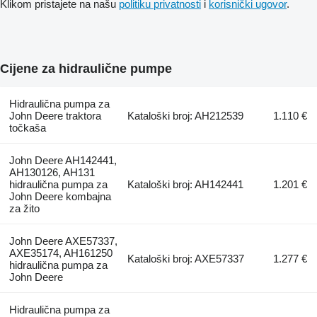
Klikom pristajete na našu
politiku privatnosti
i
korisnički ugovor
.
Cijene za hidraulične pumpe
Hidraulična pumpa za
John Deere traktora
Kataloški broj: AH212539
1.110 €
točkaša
John Deere AH142441,
AH130126, AH131
hidraulična pumpa za
Kataloški broj: AH142441
1.201 €
John Deere kombajna
za žito
John Deere AXE57337,
AXE35174, AH161250
Kataloški broj: AXE57337
1.277 €
hidraulična pumpa za
John Deere
Hidraulična pumpa za