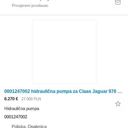
0001247002 hidraulična pumpa za Claas Jaguar 970 krmnog kombajna
6.270 €
27.000 PLN
Hidraulična pumpa
0001247002
Poljska, Opalenica