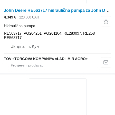
John Deere RE563717 hidraulična pumpa za John Deere traktora točkaša
4.349 €
223.800 UAH
Hidraulična pumpa
RE563717, PG204251, PG201104, RE289097, RE258
RE563717
Ukrajina, m. Kyiv
TOV «TORGOVA KOMPANIYa «LAD I MIR AGRO»