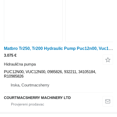
Matbro Tr250, Tr200 Hydraulic Pump Puc12n00, Vuc12n00, 0985826, 932211 PUC12N00 hidraulična pumpa
3.075 €
Hidraulična pumpa
PUC12N00, VUC12N00, 0985826, 932211, 34105184,
R10985826
Irska, Courtmacsherry
COURTMACSHERRY MACHINERY LTD