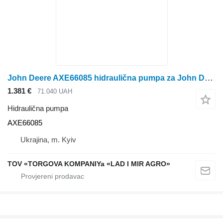
John Deere AXE66085 hidraulična pumpa za John Deere traktora točkaša
1.381 €
71.040 UAH
Hidraulična pumpa
AXE66085
Ukrajina, m. Kyiv
TOV «TORGOVA KOMPANIYa «LAD I MIR AGRO»