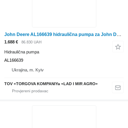
John Deere AL166639 hidraulična pumpa za John Deere traktora točkaša
1.688 €
86.830 UAH
Hidraulična pumpa
AL166639
Ukrajina, m. Kyiv
TOV «TORGOVA KOMPANIYa «LAD I MIR AGRO»