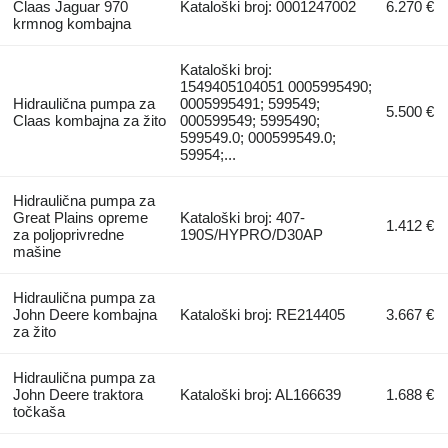
Claas Jaguar 970
Kataloški broj: 0001247002
6.270 €
krmnog kombajna
Kataloški broj:
1549405104051 0005995490;
Hidraulična pumpa za
0005995491; 599549;
5.500 €
Claas kombajna za žito
000599549; 5995490;
599549.0; 000599549.0;
59954;...
Hidraulična pumpa za
Great Plains opreme
Kataloški broj: 407-
1.412 €
za poljoprivredne
190S/HYPRO/D30AP
mašine
Hidraulična pumpa za
John Deere kombajna
Kataloški broj: RE214405
3.667 €
za žito
Hidraulična pumpa za
John Deere traktora
Kataloški broj: AL166639
1.688 €
točkaša