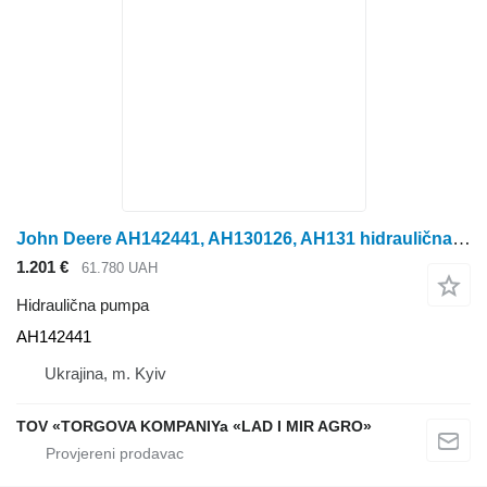
John Deere AH142441, AH130126, AH131 hidraulična pumpa za John Deere kombajna za žito
1.201 €
61.780 UAH
Hidraulična pumpa
AH142441
Ukrajina, m. Kyiv
TOV «TORGOVA KOMPANIYa «LAD I MIR AGRO»