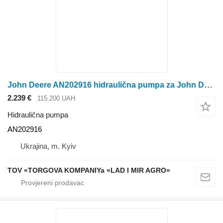
John Deere AN202916 hidraulična pumpa za John Deere kombajna za žito
2.239 €
115.200 UAH
Hidraulična pumpa
AN202916
Ukrajina, m. Kyiv
TOV «TORGOVA KOMPANIYa «LAD I MIR AGRO»