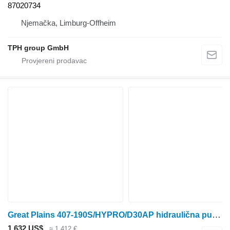
87020734
Njemačka, Limburg-Offheim
TPH group GmbH
Great Plains 407-190S/HYPRO/D30AP hidraulična pumpa za Great Plains opreme za poljoprivredne mašine
1.632 US$
≈ 1.412 €