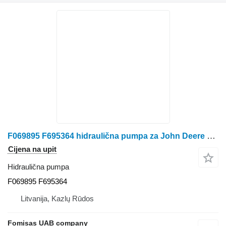
F069895 F695364 hidraulična pumpa za John Deere 1270 E 1470 E harvestera
Cijena na upit
Hidraulična pumpa
F069895 F695364
Litvanija, Kazlų Rūdos
Fomisas UAB company