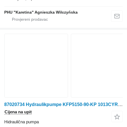
PHU "Karetina" Agnieszka Wilczyńska
87020734 Hydraulikpumpe KFP5150-90-KP 1013CYRF-SP, Case IH 450, hidraulična pumpa za Case IH 450 traktora točkaša
Cijena na upit
Hidraulična pumpa