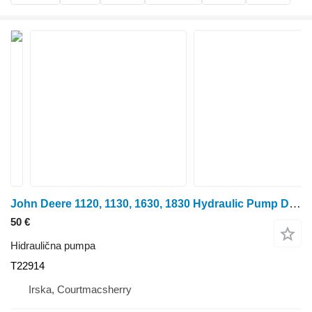
John Deere 1120, 1130, 1630, 1830 Hydraulic Pump Drive Shaft Coupler T22914 hidraulična pumpa za traktora točkaša
50 €
Hidraulična pumpa
T22914
Irska, Courtmacsherry