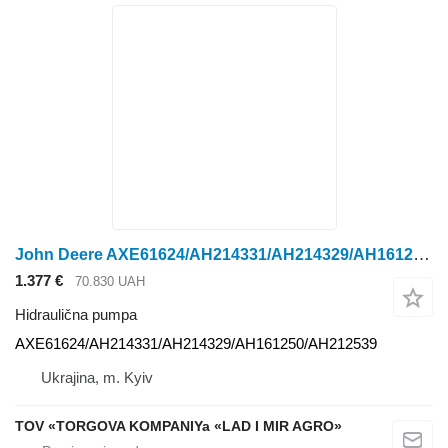
John Deere AXE61624/AH214331/AH214329/AH161250/AH212539 hidraulična pumpa za John Deere traktora točkaša
1.377 €
70.830 UAH
Hidraulična pumpa
AXE61624/AH214331/AH214329/AH161250/AH212539
Ukrajina, m. Kyiv
TOV «TORGOVA KOMPANIYa «LAD I MIR AGRO»