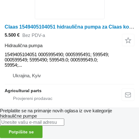
Claas 1549405104051 hidraulična pumpa za Claas kombajna za žito
5.500 €
Bez PDV-a
Hidraulična pumpa
1549405104051 0005995490; 0005995491; 599549;
000599549; 5995490; 599549.0; 000599549.0;
59954;...
Ukrajina, Kyiv
Agricultural parts
Pretplatite se na primanje novih oglasa iz ove kategorije
hidraulične pumpe
Potpišite se