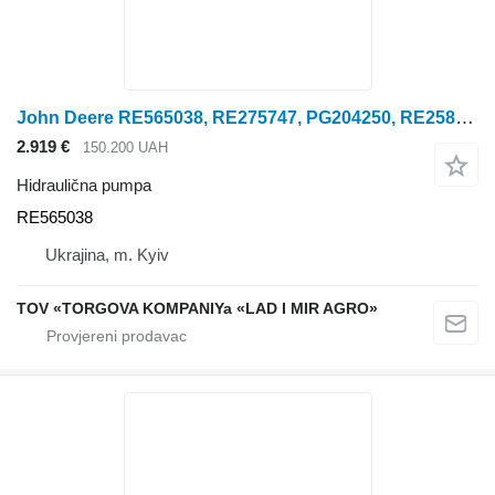
John Deere RE565038, RE275747, PG204250, RE258467 John D hidraulična pumpa za John Deere kombajna za žito
2.919 €
150.200 UAH
Hidraulična pumpa
RE565038
Ukrajina, m. Kyiv
TOV «TORGOVA KOMPANIYa «LAD I MIR AGRO»