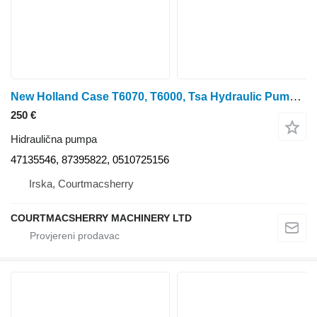
New Holland Case T6070, T6000, Tsa Hydraulic Pump 47135546, 87395822 hidraulična pumpa za T6070 traktora točkaša
250 €
Hidraulična pumpa
47135546, 87395822, 0510725156
Irska, Courtmacsherry
COURTMACSHERRY MACHINERY LTD