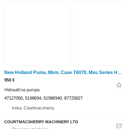
New Holland Puma, Mxm, Case T6070, Mxu Series Hydraulic Pump 51986940 47127050 hidraulična pumpa za traktora točkaša
950 €
Hidraulična pumpa
47127050, 5198694, 51986940, 87725827
Irska, Courtmacsherry
COURTMACSHERRY MACHINERY LTD