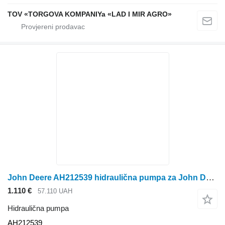
TOV «TORGOVA KOMPANIYa «LAD I MIR AGRO»
John Deere AH212539 hidraulična pumpa za John Deere traktora točkaša
1.110 €
57.110 UAH
Hidraulična pumpa
AH212539