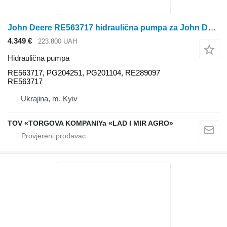
John Deere RE563717 hidraulična pumpa za John Deere traktora točkaša
4.349 €
223.800 UAH
Hidraulična pumpa
RE563717, PG204251, PG201104, RE289097
RE563717
Ukrajina, m. Kyiv
TOV «TORGOVA KOMPANIYa «LAD I MIR AGRO»