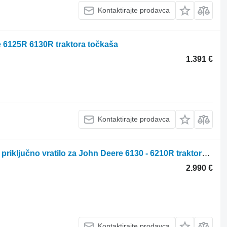
Kontaktirajte prodavca
 6125R 6130R traktora točkaša
1.391 €
Kontaktirajte prodavca
Sauter Frontzapfwelle für John Deere priključno vratilo za John Deere 6130 - 6210R traktora točkaša
2.990 €
Kontaktirajte prodavca