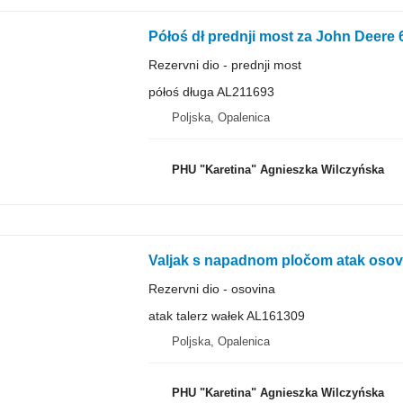
Półoś dł prednji most za John Deere
Rezervni dio - prednji most
półoś długa AL211693
Poljska, Opalenica
PHU "Karetina" Agnieszka Wilczyńska
Valjak s napadnom pločom atak osov
Rezervni dio - osovina
atak talerz wałek AL161309
Poljska, Opalenica
PHU "Karetina" Agnieszka Wilczyńska