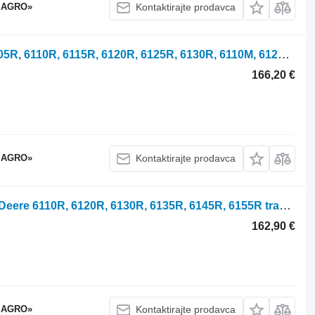
 AGRO»
Kontaktirajte prodavca
RE557898 ožičenje za John Deere 6105R, 6110R, 6115R, 6120R, 6125R, 6130R, 6110M, 6120M, 6130M, 6145M traktora
166,20 €
 AGRO»
Kontaktirajte prodavca
RE581633 kontrolno dugme za John Deere 6110R, 6120R, 6130R, 6135R, 6145R, 6155R traktora
162,90 €
 AGRO»
Kontaktirajte prodavca