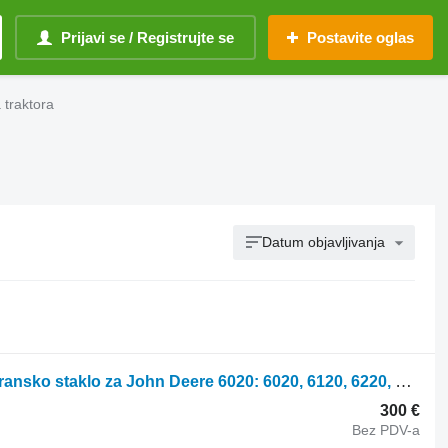
Prijavi se / Registrujte se
Postavite oglas
 traktora
Datum objavljivanja
John Deere L171338, L155784 vetrobransko staklo za John Deere 6020: 6020, 6120, 6220, 6320, 6420, 6420S, 6520, 6620, 6820, 6920, 6920S; SE 6020, 6120, 6220, 6320, 6420, 6520, 6620, 6920, 6030: 6130, 6230, 6330, 6430, 6530, 6630, 6830, 6930, 7030: 7330, 7430, 7530 traktora točkaša
300 €
Bez PDV-a