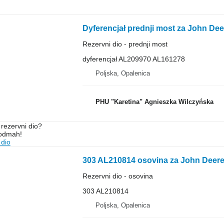
Dyferencjał prednji most za John De
Rezervni dio - prednji most
dyferencjał AL209970 AL161278
Poljska, Opalenica
PHU "Karetina" Agnieszka Wilczyńska
rezervni dio?
 odmah!
 dio
303 AL210814 osovina za John Deere
Rezervni dio - osovina
303 AL210814
Poljska, Opalenica