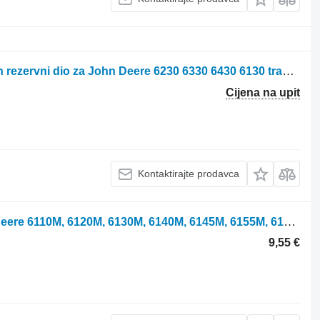
Parts, ersatzteile, części, transmission rezervni dio za John Deere 6230 6330 6430 6130 traktora točkaša
Cijena na upit
Kontaktirajte prodavca
WZ1400961 zaptivni prsten za John Deere 6110M, 6120M, 6130M, 6140M, 6145M, 6155M, 6175M, 6195M traktora točkaša
9,55 €