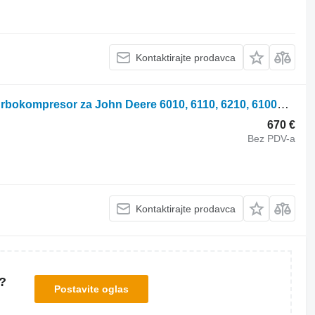
Kontaktirajte prodavca
Garrett John Deere 4045 RE506261 turbokompresor za John Deere 6010, 6110, 6210, 6100D, 6110D, 6115D, 6125D, 6130D, 6140D, 6100E, 6020, 6120 i dr. traktora točkaša
670 €
Bez PDV-a
Kontaktirajte prodavca
?
Postavite oglas