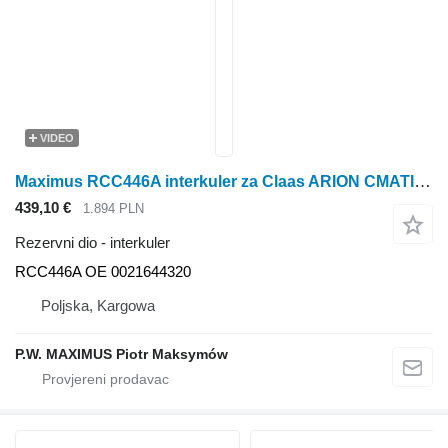
VIDEO
Maximus RCC446A interkuler za Claas ARION CMATIC 550-510 550-530 650-620 660-510 660-610 , HEXASHIFT 550-510 550-520 650-610 650-620 traktora točkaša
439,10 €
1.894 PLN
Rezervni dio - interkuler
RCC446A OE 0021644320
Poljska, Kargowa
P.W. MAXIMUS Piotr Maksymów