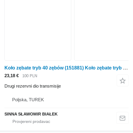
Koło zębate tryb 40 zębów (151881) Koło zębate tryb Claas Arion 450 - 40 zębów (151881) za Claas Arion 450 traktora točkaša
23,18 €
100 PLN
Drugi rezervni dio transmisije
Poljska, TUREK
SINNA SŁAWOMIR BIAŁEK