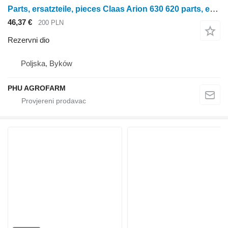
Parts, ersatzteile, pieces Claas Arion 630 620 parts, ersatzteile, pieces za Claas Arion 630 620 traktora točkaša
46,37 €
200 PLN
Rezervni dio
Poljska, Byków
PHU AGROFARM