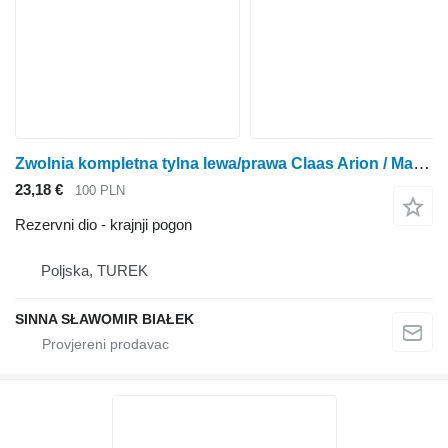
Zwolnia kompletna tylna lewa/prawa Claas Arion / Massey Ferguson krajnji pogon za Claas Arion / Massey Ferguson traktora točkaša
23,18 €
100 PLN
Rezervni dio - krajnji pogon
Poljska, TUREK
SINNA SŁAWOMIR BIAŁEK