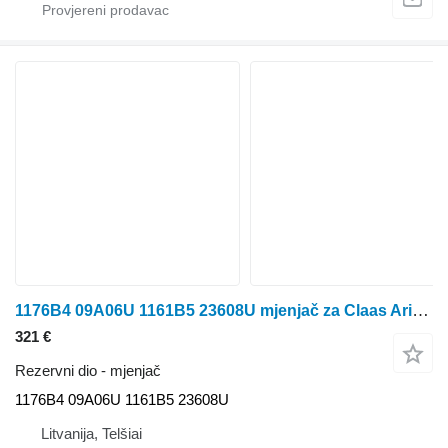
1176B4 09A06U 1161B5 23608U mjenjač za Claas Arion traktora točkaša
321 €
Rezervni dio - mjenjač
1176B4 09A06U 1161B5 23608U
Litvanija, Telšiai