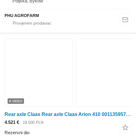
Poljska, Byków
PHU AGROFARM
VIDEO
Rear axle Claas Rear axle Claas Arion 410 0011359570B za Claas Arion 410 traktora točkaša
4.521 €
19.500 PLN
Rezervni dio