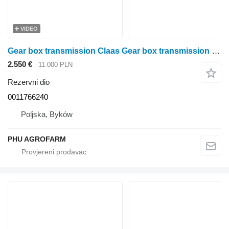
VIDEO
Gear box transmission Claas Gear box transmission Claas Arion 410 0011766240 za Claas Arion 410 traktora točkaša
2.550 €
11.000 PLN
Rezervni dio
0011766240
Poljska, Byków
PHU AGROFARM