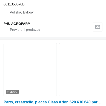
0011359570B
Poljska, Byków
PHU AGROFARM
VIDEO
Parts, ersatzteile, pieces Claas Arion 620 630 640 parts, ersatzteile, pieces za Claas Arion 620 630 640 traktora točkaša