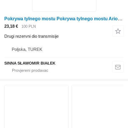
Pokrywa tylnego mostu Pokrywa tylnego mostu Arion / Massey Ferguson 4305628 za Claas Arion 430, 440, 450, 460, 470 traktora točkaša
23,18 €
100 PLN
Drugi rezervni dio transmisije
Poljska, TUREK
SINNA SŁAWOMIR BIAŁEK