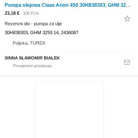
Pompa olejowa Claas Arion 450 30H838303, GHM 3293 14, 2436087, S pumpa za ulje za Claas Arion 450 traktora točkaša
23,18 €
100 PLN
Rezervni dio - pumpa za ulje
30H838303, GHM 3293 14, 2436087
Poljska, TUREK
SINNA SŁAWOMIR BIAŁEK