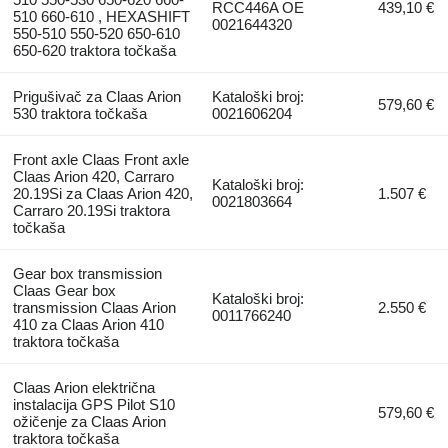
RCC446A OE
439,10 €
510 660-610 , HEXASHIFT
0021644320
550-510 550-520 650-610
650-620 traktora točkaša
Prigušivač za Claas Arion
Kataloški broj:
579,60 €
530 traktora točkaša
0021606204
Front axle Claas Front axle
Claas Arion 420, Carraro
Kataloški broj:
20.19Si za Claas Arion 420,
1.507 €
0021803664
Carraro 20.19Si traktora
točkaša
Gear box transmission
Claas Gear box
Kataloški broj:
transmission Claas Arion
2.550 €
0011766240
410 za Claas Arion 410
traktora točkaša
Claas Arion električna
instalacija GPS Pilot S10
579,60 €
ožičenje za Claas Arion
traktora točkaša