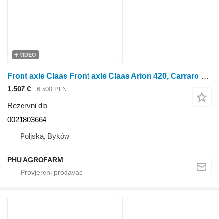
VIDEO
Front axle Claas Front axle Claas Arion 420, Carraro 20.19Si 0021803664 za Claas Arion 420, Carraro 20.19Si traktora točkaša
1.507 €
6.500 PLN
Rezervni dio
0021803664
Poljska, Byków
PHU AGROFARM