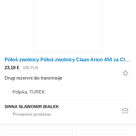
Półoś zwolnicy Półoś zwolnicy Claas Arion 450 za Claas Arion 450 traktora točkaša
23,18 €
100 PLN
Drugi rezervni dio transmisije
Poljska, TUREK
SINNA SŁAWOMIR BIAŁEK