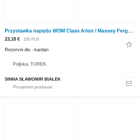
Przystawka napędu WOM Claas Arion / Massey Ferguson kardan za Claas Arion traktora točkaša
23,18 €
100 PLN
Rezervni dio - kardan
Poljska, TUREK
SINNA SŁAWOMIR BIAŁEK