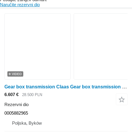
Naručite rezervni dio
VIDEO
Gear box transmission Claas Gear box transmission CMATIC Claas Arion 630 0005882965 za Claas Arion 630 traktora točkaša
6.607 €
28.500 PLN
Rezervni dio
0005882965
Poljska, Byków