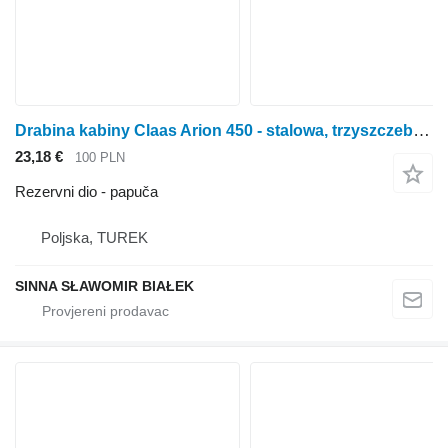
Drabina kabiny Claas Arion 450 - stalowa, trzyszczeblowa papuča za Claas Arion 450 traktora točkaša
23,18 €
100 PLN
Rezervni dio - papuča
Poljska, TUREK
SINNA SŁAWOMIR BIAŁEK