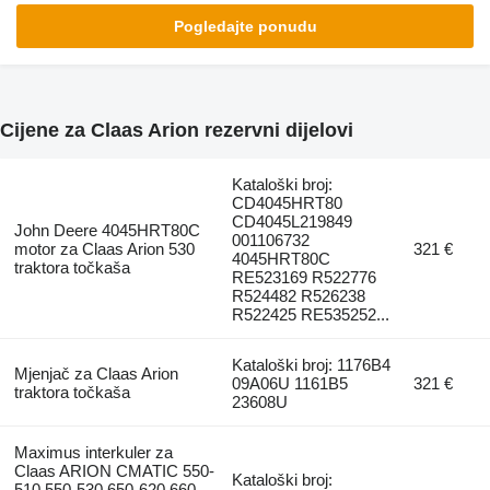
Pogledajte ponudu
Cijene za Claas Arion rezervni dijelovi
Kataloški broj:
CD4045HRT80
CD4045L219849
John Deere 4045HRT80C
001106732
motor za Claas Arion 530
321 €
4045HRT80C
traktora točkaša
RE523169 R522776
R524482 R526238
R522425 RE535252...
Kataloški broj: 1176B4
Mjenjač za Claas Arion
09A06U 1161B5
321 €
traktora točkaša
23608U
Maximus interkuler za
Claas ARION CMATIC 550-
Kataloški broj:
510 550-530 650-620 660-