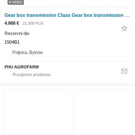
VIDEO
Gear box transmission Claas Gear box transmission Claas Arion 620 CIS 1504B1 za Claas Arion 620 CIS traktora točkaša
4.868 €
21.000 PLN
Rezervni dio
1504B1
Poljska, Byków
PHU AGROFARM