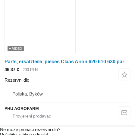
VIDEO
Parts, ersatzteile, pieces Claas Arion 620 610 630 parts, ersatzteile, pieces za Claas Arion 620 610 630 traktora točkaša
46,37 €
200 PLN
Rezervni dio
Poljska, Byków
PHU AGROFARM
Ne može pronaći rezervni dio?
Pošaljite zahtjev odmah!