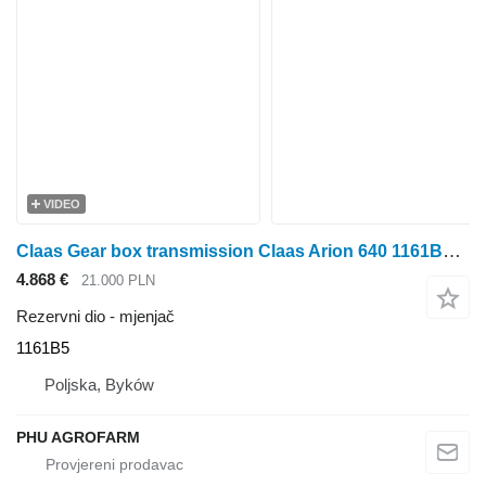
VIDEO
Claas Gear box transmission Claas Arion 640 1161B5 mjenjač za traktora točkaša
4.868 €
21.000 PLN
Rezervni dio - mjenjač
1161B5
Poljska, Byków
PHU AGROFARM