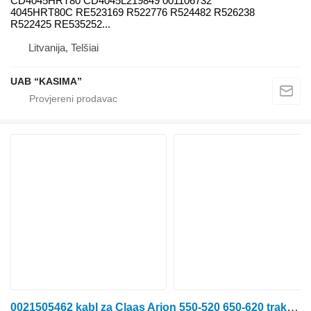
CD4045HRT80 CD4045L219849 001106732
4045HRT80C RE523169 R522776 R524482 R526238
R522425 RE535252...
Litvanija, Telšiai
UAB “KASIMA”
0021505462 kabl za Claas Arion 550-520 650-620 traktora točkaša