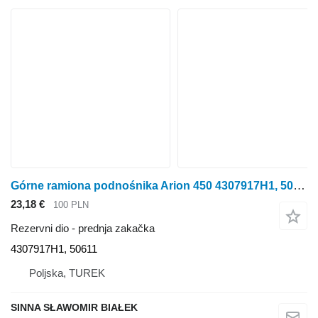
Górne ramiona podnośnika Arion 450 4307917H1, 50611 prednja zakačka za Claas Arion 450 traktora točkaša
23,18 €
100 PLN
Rezervni dio - prednja zakačka
4307917H1, 50611
Poljska, TUREK
SINNA SŁAWOMIR BIAŁEK