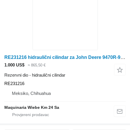
RE231216 hidraulični cilindar za John Deere 9470R-9510R-9560R traktora točkaša
1.000 US$
≈ 865,50 €
Rezervni dio - hidraulični cilindar
RE231216
Meksiko, Chihuahua
Maquinaria Wiebe Km 24 Sa