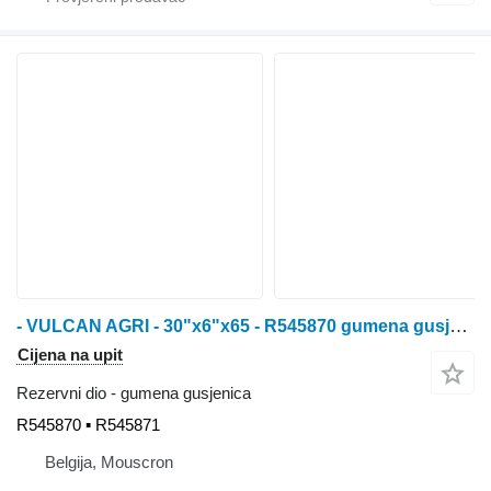
- VULCAN AGRI - 30"x6"x65 - R545870 gumena gusjenica za John Deere 9RT - 9430T / 9530T / 9630T / 9460RT / 9470RT / 9510RT / 9520RT / 9560RT / 9570RT / 9460RT Scraper Special / 9470RT Scraper special / 9510RT Scraper Special / 9520RT Scraper special / 9560RT Scraper Special / 9570RT Scraper special traktora gusjeničara
Cijena na upit
Rezervni dio - gumena gusjenica
R545870 ▪ R545871
Belgija, Mouscron