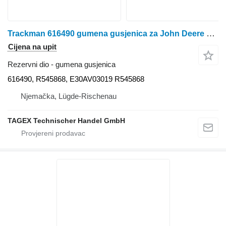
Trackman 616490 gumena gusjenica za John Deere Gummilaufband Trackman® HP Extreme 616490, R545868, E30AV03019 für JOHN DEERE 9430T, 9460RT, 9470 RT, 9510RT, 9520RT, 9530RT, 9530T, 9560RT, 9570RT, 9630T, 9RT 470, 9RT 490, 9RT 520, 9RT 540, 9RT 570, 9RT 590 traktora gusjeničara
Cijena na upit
Rezervni dio - gumena gusjenica
616490, R545868, E30AV03019 R545868
Njemačka, Lügde-Rischenau
TAGEX Technischer Handel GmbH