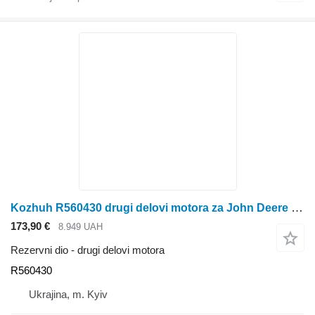
Kozhuh R560430 drugi delovi motora za John Deere 9R / 9RT / 9RX: 9360R, 9410R, 9460R, 9460RT, 9510R, 9510RT, 9560R, 9560RT traktora
173,90 €
8.949 UAH
Rezervni dio - drugi delovi motora
R560430
Ukrajina, m. Kyiv