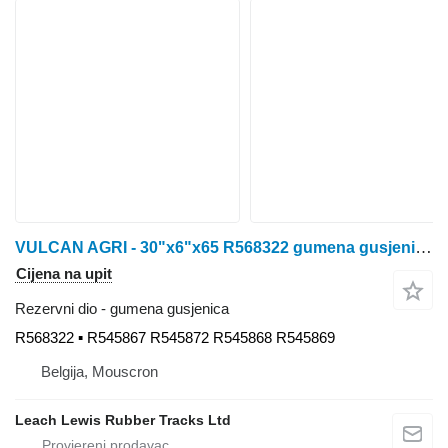
VULCAN AGRI - 30"x6"x65 R568322 gumena gusjenica za John Deere 9RT - 9430T / 9530T / 9630T / 9460RT / 9470RT / 9510RT / 9520RT / 9560RT / 9570RT / 9460RT Scraper Special / 9470RT Scraper special / 9510RT Scraper Special / 9520RT Scraper special / 9560RT Scraper Special / 9570RT Scraper special traktora gusjeničara
Cijena na upit
Rezervni dio - gumena gusjenica
R568322 ▪ R545867 R545872 R545868 R545869
Belgija, Mouscron
Leach Lewis Rubber Tracks Ltd