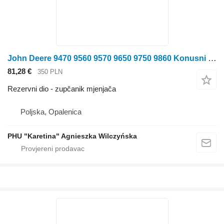
John Deere 9470 9560 9570 9650 9750 9860 Konusni zupčanik H zupčanik mjenjača za John Deere 9470 9560 9570 9650 9750 9860 traktora točkaša
81,28 €
350 PLN
Rezervni dio - zupčanik mjenjača
Poljska, Opalenica
PHU "Karetina" Agnieszka Wilczyńska