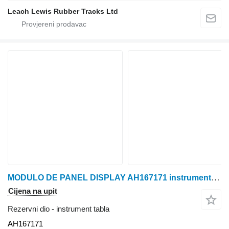
Leach Lewis Rubber Tracks Ltd
MODULO DE PANEL DISPLAY AH167171 instrument tabla za John Deere 9550,9650, 9860, 9560,9660 CO traktora točkaša
Cijena na upit
Rezervni dio - instrument tabla
AH167171