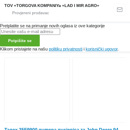
TOV «TORGOVA KOMPANIYa «LAD I MIR AGRO»
Pretplatite se na primanje novih oglasa iz ove kategorije
Potpišite se
Klikom pristajete na našu
politiku privatnosti
i
korisnički ugovor
.
Tagex 35F9900 gumena gusjenica za John Deere 9430T, 9460RT, 9470RT, 9510RT, 9520RT, 9530T, 9530RT, 9560RT, 9570RT, 9630T, 9RT 470, 9RT 490, 9RT 520, 9RT 540, 9RT570, 9RT590 traktora gusjeničara