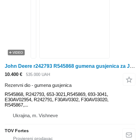
VIDEO
John Deere r242793 R545868 gumena gusjenica za John Deere 9030T 9RT 9560RT 9030T 9130T 9230T 9330T 9430T 9530T 9630T 9730T 9RT 9400RT 9410RT 9420RT 9450RT 9440RT 9460RT 9470RT 9510RT 9520RT 9550RT 9540RT 9560RT 9570RT traktora gusjeničara
10.400 €
535.000 UAH
Rezervni dio - gumena gusjenica
R545868, R242793, 653-3021,R545869, 693-3041,
E30AV02954, R242791, F30AV0302, F30AV03020,
R545867,...
Ukrajina, m. Vishneve
TOV Fortes