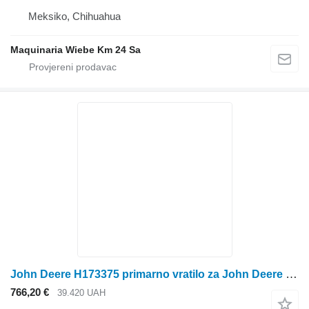
Meksiko, Chihuahua
Maquinaria Wiebe Km 24 Sa
John Deere H173375 primarno vratilo za John Deere 9470, 9560, 9770, S550, S660, S680, S770, S790 traktora
766,20 €
39.420 UAH