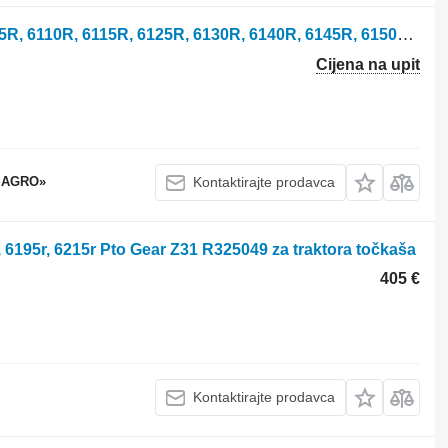
Al209284 ožičenje za John Deere 6105R, 6110R, 6115R, 6125R, 6130R, 6140R, 6145R, 6150R, 6155R, 6170R, 6175R, 6190R, 6195R, 6210R, 6215R traktora
Cijena na upit
 AGRO»
Kontaktirajte prodavca
, 6195r, 6215r Pto Gear Z31 R325049 za traktora točkaša
405 €
Kontaktirajte prodavca