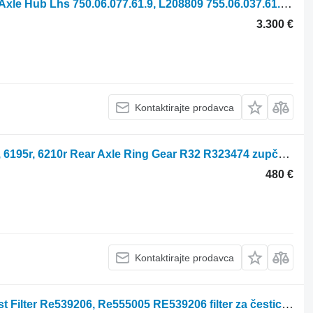
John Deere 6210r, 6215r, 6190r Front Axle Hub Lhs 750.06.077.61.9, L208809 755.06.037.61.9 glavčina za traktora točkaša
3.300 €
Kontaktirajte prodavca
John Deere 6215r, 6170r, 6175r, 6190r, 6195r, 6210r Rear Axle Ring Gear R32 R323474 zupčanik mjenjača za traktora točkaša
480 €
Kontaktirajte prodavca
John Deere 6210, 6190r, 6170r Exhaust Filter Re539206, Re555005 RE539206 filter za čestice čađi za John Deere 6210, 6190r, 6170r traktora točkaša