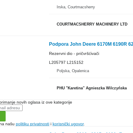
Irska, Courtmacsherry
COURTMACSHERRY MACHINERY LTD
Rezervni dio - pričvršćivači
L205797 L215152
Poljska, Opalenica
PHU "Karetina" Agnieszka Wilczyńska
 primanje novih oglasa iz ove kategorije
e na našu
politiku privatnosti
i
korisnički ugovor
.