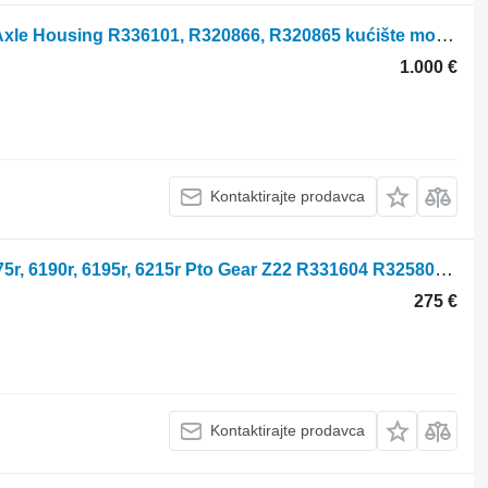
John Deere 6210r, 6170r, 6190r Rear Axle Housing R336101, R320866, R320865 kućište mosta za John Deere 6210R traktora točkaša
1.000 €
Kontaktirajte prodavca
Pto Gear John Deere 6210r, 6170r, 6175r, 6190r, 6195r, 6215r Pto Gear Z22 R331604 R325801 za John Deere 6210r, 6170r, 6175r, 6190r, 6195r, 6215r traktora točkaša
275 €
Kontaktirajte prodavca