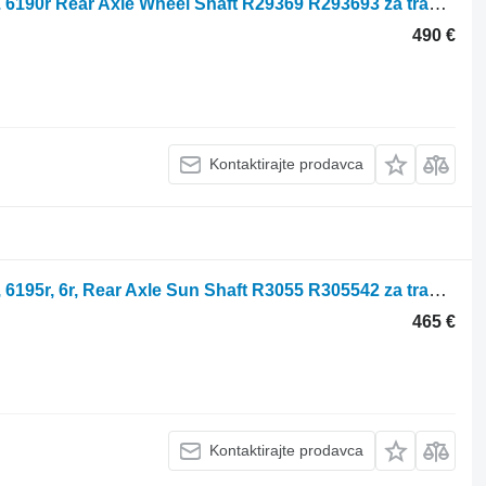
John Deere 6r, 7r, 6215r, 6r 250, 6175r. 6190r Rear Axle Wheel Shaft R29369 R293693 za traktora točkaša
490 €
Kontaktirajte prodavca
John Deere 6215r, 6170r, 6175r, 6190r, 6195r, 6r, Rear Axle Sun Shaft R3055 R305542 za traktora točkaša
465 €
Kontaktirajte prodavca