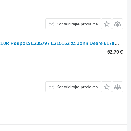
Kontaktirajte prodavca
Podpora John Deere 6170M 6190R 6210R Podpora L205797 L215152 za John Deere 6170M ,6190R, 6210R traktora točkaša
62,70 €
Kontaktirajte prodavca