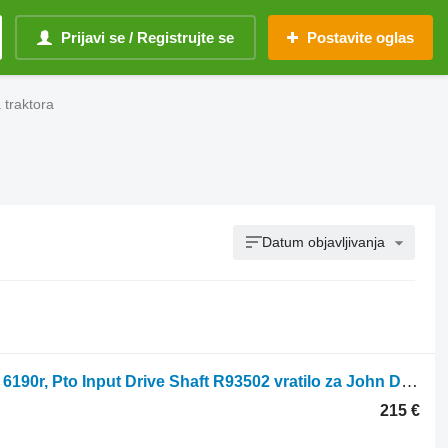
Prijavi se / Registrujte se
Postavite oglas
 traktora
Datum objavljivanja
John Deere 6r, 6m, 7000 Series 6215r, 6190r, Pto Input Drive Shaft R93502 vratilo za John Deere traktora točkaša
215 €