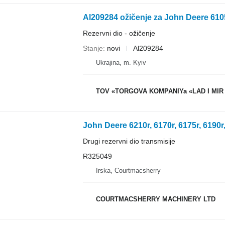
Rezervni dio - ožičenje
Stanje
novi
Al209284
Ukrajina, m. Kyiv
TOV «TORGOVA KOMPANIYa «LAD I MIR
John Deere 6210r, 6170r, 6175r, 6190r
Drugi rezervni dio transmisije
R325049
Irska, Courtmacsherry
COURTMACSHERRY MACHINERY LTD