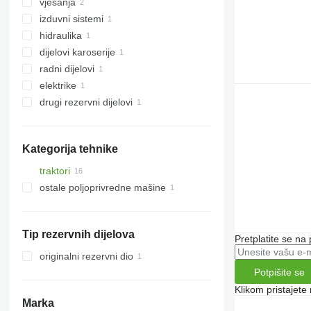
vješanja
zupčanici mjenjača
izduvni sistemi
kućišta mosta
glavčine
hidraulika
drugi rezervni dijelovi transmisije
vješanja - drugi rezervni dijelovi
filteri za čestice čađi
dijelovi karoserije
drugi rezervni dijelovi za hidrauliku
radni dijelovi
drugi rezervni dijelovi karoserije
elektrike
vratila
drugi rezervni dijelovi
ožičenja
pričvršćivači
Kategorija tehnike
traktori
ostale poljoprivredne mašine
traktori točkaši
Tip rezervnih dijelova
Pretplatite se na
originalni rezervni dio
Potpišite se
Klikom pristajet
Marka