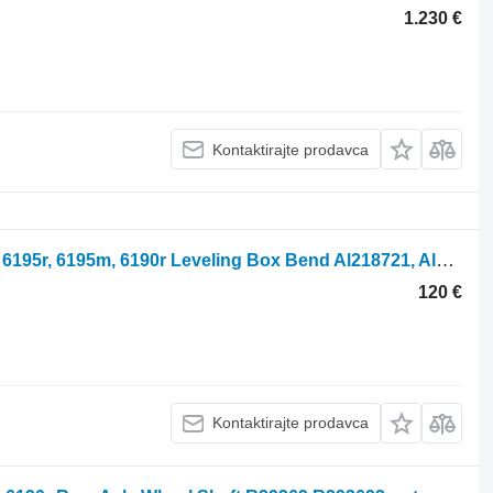
1.230 €
Kontaktirajte prodavca
Leveling Box Bend John Deere 6215, 6195r, 6195m, 6190r Leveling Box Bend Al218721, Al229259 AL218721 za John Deere 6215R traktora točkaša
120 €
Kontaktirajte prodavca