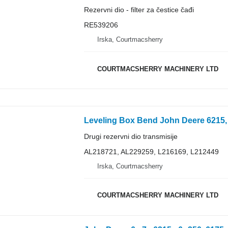
Rezervni dio - filter za čestice čađi
RE539206
Irska, Courtmacsherry
COURTMACSHERRY MACHINERY LTD
Drugi rezervni dio transmisije
AL218721, AL229259, L216169, L212449
Irska, Courtmacsherry
COURTMACSHERRY MACHINERY LTD