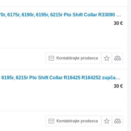
Pto Shift Collar John Deere 6210r, 6170r, 6175r, 6190r, 6195r, 6215r Pto Shift Collar R33090 R330903 za John Deere 6210r, 6170r, 6175r, 6190r, 6195r, 6215r traktora točkaša
30 €
Kontaktirajte prodavca
John Deere 6210r, 6170r, 6175r, 6190r, 6195r, 6215r Pto Shift Collar R16425 R164252 zupčanik mjenjača za John Deere 6210r, 6170r, 6175r, 6190r, 6195r, 6215r traktora točkaša
30 €
Kontaktirajte prodavca