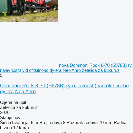
nova Dominoni Rock 8-70 (S978B) (v
naiavnosti) vid ofitsiinoho dylera Neo Ahro žetelica za kukuruz
9
Dominoni Rock 8-70 (S978B) (v naiavnosti) vid ofitsiinoho
dylera Neo Ahro
Cijena na upit
Žetelica za kukuruz
2026
Stanje
novi
Širina hvatanja
6 m
Broj redova
8
Razmak redova
70 mm
Radna
brzina
12 km/h