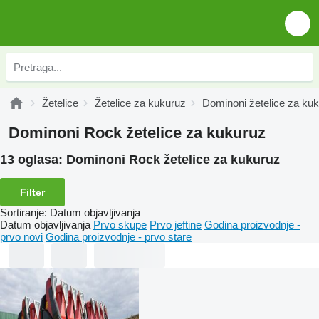
Žetelice
Žetelice za kukuruz
Dominoni žetelice za ku
Dominoni Rock žetelice za kukuruz
13 oglasa:
Dominoni Rock žetelice za kukuruz
Filter
Sortiranje
:
Datum objavljivanja
Datum objavljivanja
Prvo skupe
Prvo jeftine
Godina proizvodnje -
prvo novi
Godina proizvodnje - prvo stare