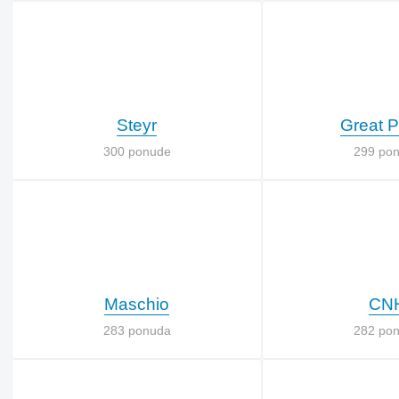
Steyr
Great P
300 ponude
299 po
Maschio
CN
283 ponuda
282 po