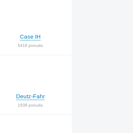
Case IH
5418 ponuda
Deutz-Fahr
1938 ponuda