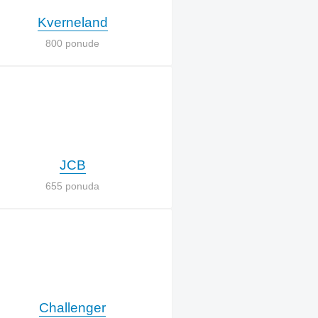
Kverneland
800 ponude
JCB
655 ponuda
Challenger