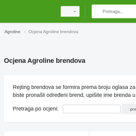
Agroline
Ocjena Agroline brendova
Ocjena Agroline brendova
Rejting brendova se formira prema broju oglasa za s
biste pronašli određeni brend, upišite ime brenda u
Pretraga po ocјeni: