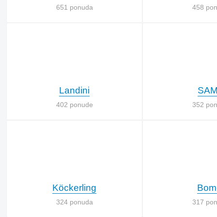
651 ponuda
458 po
Landini
SA
402 ponude
352 po
Köckerling
Bom
324 ponuda
317 po