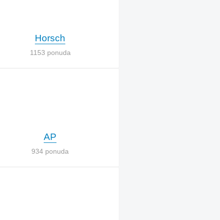
Horsch
1153 ponuda
AP
934 ponuda