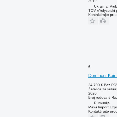
2019
Ukrajina, Vrub
TOV «Yelyseiski 
Kontaktirajte pro
6
Dominoni Kai
24.700 €
Bez PD
Žetelica za kukur
2020
Broj redova
5
Ra
Rumunija
Mewi Import Expor
Kontaktirajte pro