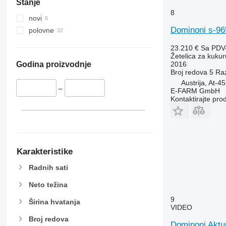
Stanje
8
novi
Dominoni s-96
polovne
23.210 €
Sa PDV
Žetelica za kukur
2016
Godina proizvodnje
Broj redova
5
Ra
Austrija, At-4
–
E-FARM GmbH
Kontaktirajte pro
Karakteristike
Radnih sati
Neto težina
9
Širina hvatanja
VIDEO
Broj redova
Dominoni Aktu