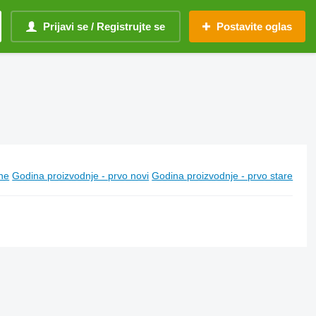
Prijavi se / Registrujte se
Postavite oglas
ine
Godina proizvodnje - prvo novi
Godina proizvodnje - prvo stare