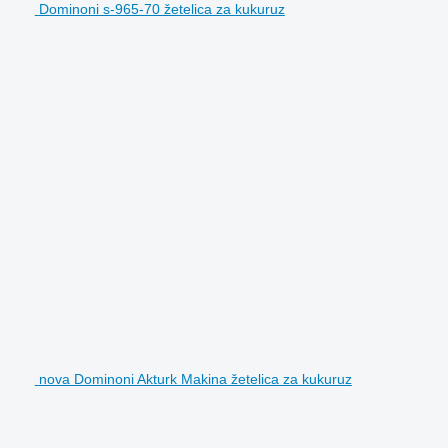
Dominoni s-965-70 žetelica za kukuruz
nova Dominoni Akturk Makina žetelica za kukuruz