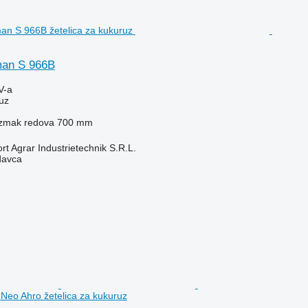
man S 966B
V-a
uz
zmak redova
700 mm
t Agrar Industrietechnik S.R.L.
davca
a Neo Ahro žetelica za kukuruz