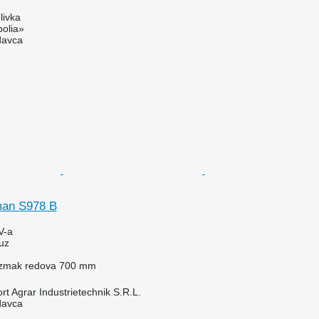
livka
polia»
davca
man S978 B
V-a
uz
zmak redova
700 mm
t Agrar Industrietechnik S.R.L.
davca