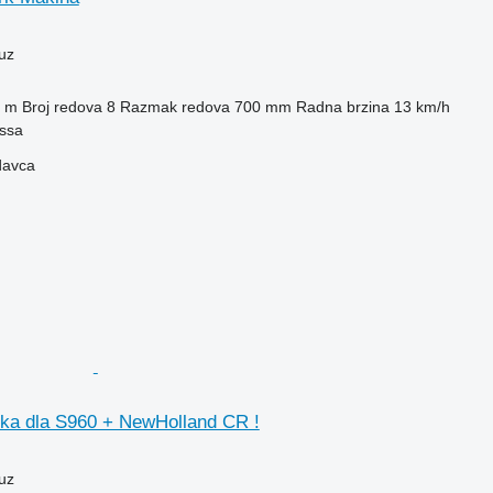
uz
 m
Broj redova
8
Razmak redova
700 mm
Radna brzina
13 km/h
essa
davca
a dla S960 + NewHolland CR !
uz