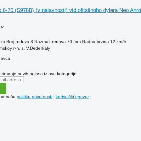
8-70 (S978B) (v naiavnosti) vid ofitsiinoho dylera Neo Ahro
uz
 m
Broj redova
8
Razmak redova
70 mm
Radna brzina
12 km/h
mskoy r-n, s. V.Dederkaly
davca
 primanje novih oglasa iz ove kategorije
e na našu
politiku privatnosti
i
korisnički ugovor
.