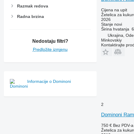
Razmak redova
Cijena na upit
Žetelica za kukur
Radna brzina
2026
Stanje
novi
Širina hvatanja
6
Ukrajina, Od
Minkovskiy
Nedostaju filtri?
Kontaktirajte pro
Predložite izmjenu
Informacije o Dominoni
2
Dominoni Ramk
750 €
Bez PDV-a
Žetelica za kukur