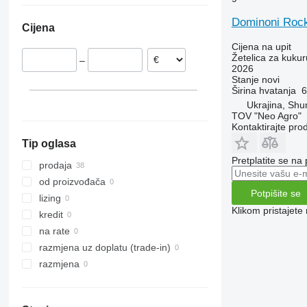
Rumunija
Moldavija
Dominoni Rock 
Cijena
Francuska
Cijena na upit
Žetelica za kukur
–
2026
Stanje
novi
Širina hvatanja
6
Ukrajina, Shu
TOV "Neo Agro"
Kontaktirajte pro
Tip oglasa
Pretplatite se na
prodaja
od proizvođača
Potpišite se
lizing
Klikom pristajet
kredit
na rate
razmjena uz doplatu (trade-in)
razmjena