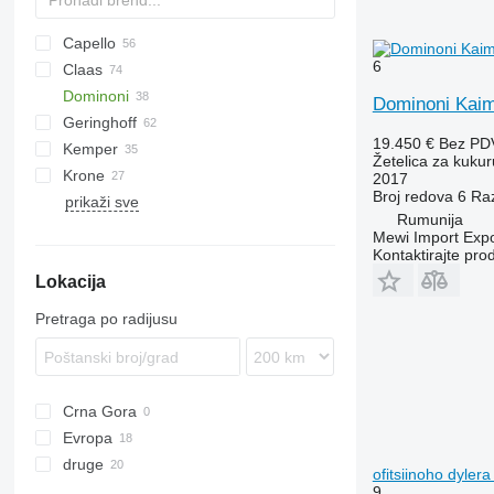
Capello
6
Claas
Diamant
1083
Dominoni
QUASAR
2188
Conspeed
Dominoni Kai
Geringhoff
2388
Corio
Kaiman
MHS
L-series
19.450 €
Bez PD
Kemper
4408
Jaguar
Rock
HORIZON
608
Žetelica za kukur
Krone
4412
Orbis
S978
PCA
C-series
Champion
KMS
2017
Broj redova
6
Ra
prikaži sve
Sunspeed
SL
RD
EasyCollect
MDD-200
SFH
CX
Drago GT
OptiCorn
8244
Corn Champion
Rumunija
ROTA DISC
FX
Drago SR6
SL 968
Mewi Import Expor
NH
SL 978
Kontaktirajte pro
Lokacija
Pretraga po radijusu
Crna Gora
Evropa
druge
Poljska
ofitsiinoho dyler
Austrija
Ukrajina
9