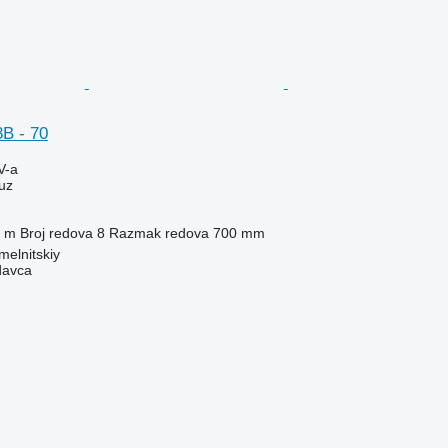
B - 70
V-a
uz
 m
Broj redova
8
Razmak redova
700 mm
melnitskiy
davca