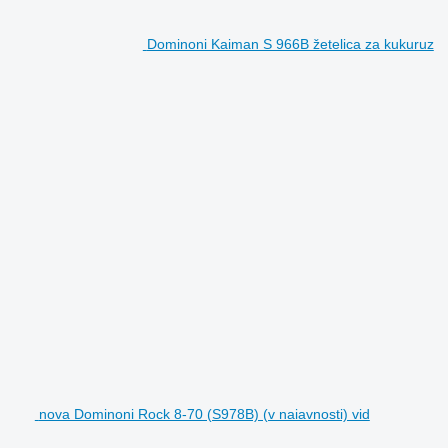
Dominoni Kaiman S 966B žetelica za kukuruz
nova Dominoni Rock 8-70 (S978B) (v naiavnosti) vid