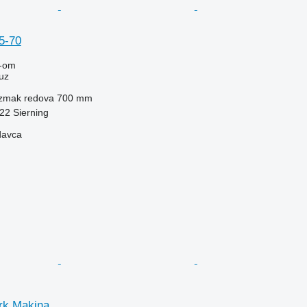
5-70
-om
uz
zmak redova
700 mm
522 Sierning
davca
rk Makina