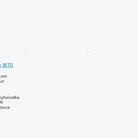
 8/70
-om
uz
enyhorodka
W
davca