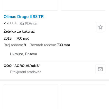
Olimac Drago II S8 TR
25.000 €
Sa PDV-om
Žetelica za kukuruz
2019
700 m/č
Broj redova
8
Razmak redova
700 mm
Ukrajina, Poltava
OOO "AGRO-ALYaNS"