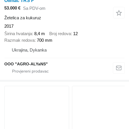
Olimac TRS F
53.000 €
Sa PDV-om
Žetelica za kukuruz
2017
Širina hvatanja
8,4 m
Broj redova
12
Razmak redova
700 mm
Ukrajina, Dykanka
OOO "AGRO-ALYaNS"