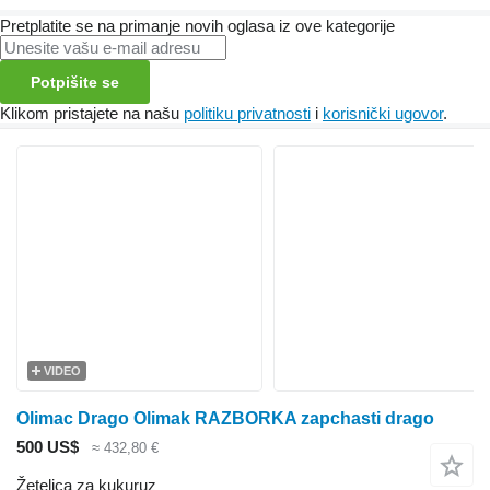
Pretplatite se na primanje novih oglasa iz ove kategorije
Potpišite se
Klikom pristajete na našu
politiku privatnosti
i
korisnički ugovor
.
VIDEO
Olimac Drago Olimak RAZBORKA zapchasti drago
500 US$
≈ 432,80 €
Žetelica za kukuruz