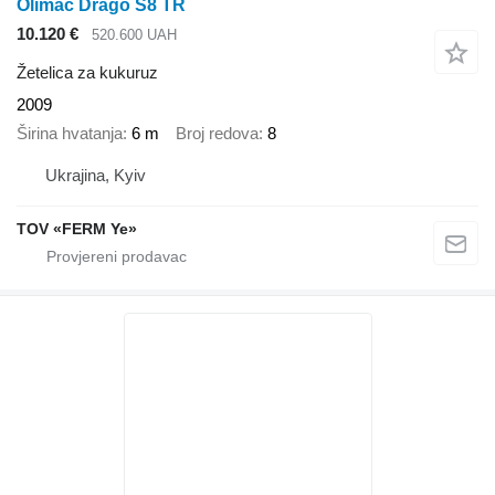
Olimac Drago S8 TR
10.120 €
520.600 UAH
Žetelica za kukuruz
2009
Širina hvatanja
6 m
Broj redova
8
Ukrajina, Kyiv
TOV «FERM Ye»