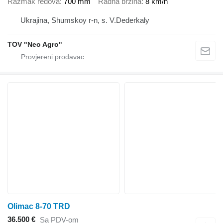
Razmak redova
700 mm
Radna brzina
8 km/h
Ukrajina, Shumskoy r-n, s. V.Dederkaly
TOV "Neo Agro"
Olimac 8-70 TRD
36.500 €
Sa PDV-om