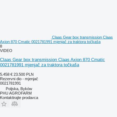
Claas Gear box transmission Claas
Axion 870 Cmatic 0021781991 mjenjač za traktora točkaša
8
VIDEO
Claas Gear box transmission Claas Axion 870 Cmatic
0021781991 mjenjač za traktora točkaša
5.458 €
23.500 PLN
Rezervni dio - mjenjač
0021781991
Poljska, Byków
PHU AGROFARM
Kontaktirajte prodavca