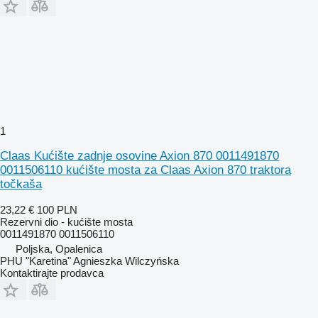
1
Claas Kućište zadnje osovine Axion 870 0011491870
0011506110 kućište mosta za Claas Axion 870 traktora
točkaša
23,22 €
100 PLN
Rezervni dio - kućište mosta
0011491870 0011506110
Poljska, Opalenica
PHU "Karetina" Agnieszka Wilczyńska
Kontaktirajte prodavca