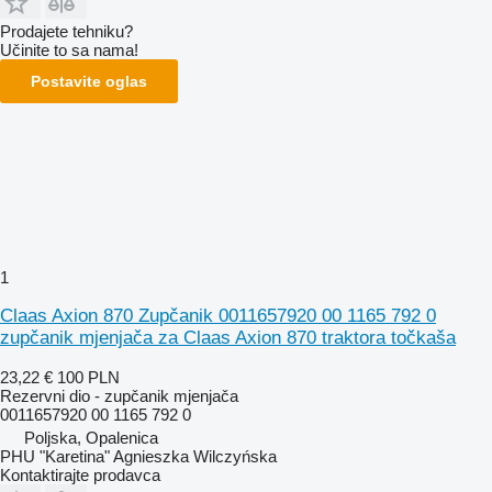
Prodajete tehniku?
Učinite to sa nama!
Postavite oglas
1
Claas Axion 870 Zupčanik 0011657920 00 1165 792 0
zupčanik mjenjača za Claas Axion 870 traktora točkaša
23,22 €
100 PLN
Rezervni dio - zupčanik mjenjača
0011657920 00 1165 792 0
Poljska, Opalenica
PHU "Karetina" Agnieszka Wilczyńska
Kontaktirajte prodavca