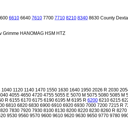
600
6610
6640
7610
7700
7710
8210
8340
8630
County
Dexta
v
Grimme
HANOMAG
HSM
HTZ
4
1040
1120
1140
1470
1550
1630
1640
1950
2026 R
2030
205
4040
4055
4650
4720
4755
5055 E
5070 M
5075
5080
5085 M
50 R
6155
6170
6175
6190
6195 M
6195 R
6200
6210
6215
62
00
6810
6820
6830
6900
6910
6920
6930
7000
7200
7215 R
7
7820
7830
7920
7930
8100
8130
8200
8220
8230
8260 R
8270
520
9530
9560
9570
9600
9610
9620
9630
9650
9770
9780
99