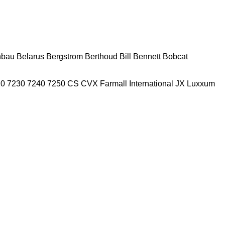
nbau
Belarus
Bergstrom
Berthoud
Bill Bennett
Bobcat
20
7230
7240
7250
CS
CVX
Farmall
International
JX
Luxxum