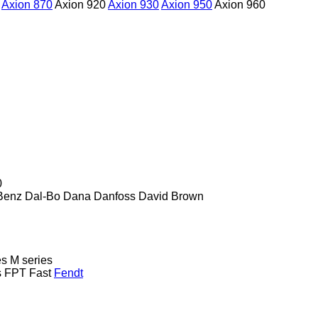
Axion 870
Axion 920
Axion 930
Axion 950
Axion 960
0
Benz
Dal-Bo
Dana
Danfoss
David Brown
es
M series
s
FPT
Fast
Fendt