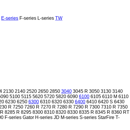
E-series
F-series
L-series
TW
4
2130
2140
2520
2650
2850
3040
3045 R
3050
3130
3140
5090
5100
5115
5620
5720
5820
6090
6100
6105
6110 M
6110
20
6230
6250
6300
6310
6320
6330
6400
6410
6420 S
6430
230 R
7250
7260 R
7270 R
7280 R
7290 R
7300
7310 R
7350
 R
8285 R
8295
8300
8310
8320
8330
8335 R
8345 R
8360 RT
00
F-series
Gator
H-series
JD
M-series
S-series
StarFire
T-