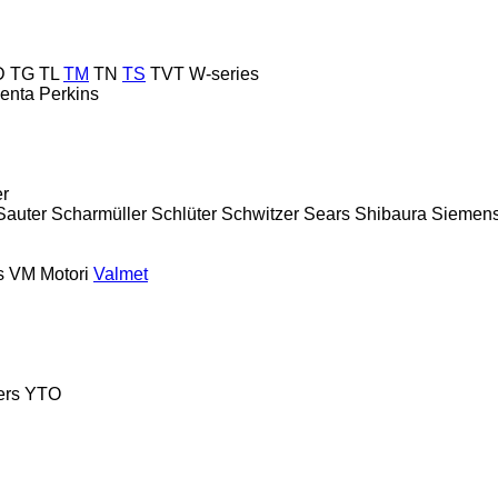
D
TG
TL
TM
TN
TS
TVT
W-series
enta
Perkins
er
Sauter
Scharmüller
Schlüter
Schwitzer
Sears
Shibaura
Siemen
s
VM Motori
Valmet
ers
YTO