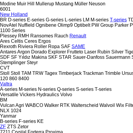
Modine
Muir Hill
Mullerup
Mustang
Müller
Neuson
6001
New Holland
BR
D-series
E-series
G-series
L-series
LM
M-series
T-series
T
NovAtel
Nuffield
Ognibene
Olimp9
Optibelt
PW Group
Parker
P
1100 Series
Plessey
RMH
Ransomes
Rauch
Renault
Ares
Celtis
Ceres
Ergos
Rexroth
Riviera
Roller
Ropa
SAF
SAME
Antares
Argon
Dorado
Explorer
Frutteto
Laser
Rubin
Silver
Tig
SDF
SF Yıldız Makina
SKF
STAR
Sauer-Danfoss
Sauermann
Stemplinger
Steyr
CVT
Stoll
Stoll
TAM
TRW
Tagex
Timberjack
Trackman
Trimble
Ursu
120
860
8400
Valtra
A-series
M-series
N-series
Q-series
S-series
T-series
Versatile
Vickers Hydraulics
Volvo
BM
Vulcan Agri
WABCO
Walker RTK
Walterscheid
Walvoil
Wix Filt
NLX 1024
Yanmar
B-series
F-series
KE
ZF
ZTS
Zetor
7211
Crystal
Forterra
Proxima