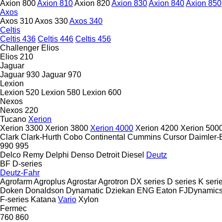
Axion 800
Axion 810
Axion 820
Axion 830
Axion 840
Axion 850
Axos
Axos 310
Axos 330
Axos 340
Celtis
Celtis 436
Celtis 446
Celtis 456
Challenger
Elios
Elios 210
Jaguar
Jaguar 930
Jaguar 970
Lexion
Lexion 520
Lexion 580
Lexion 600
Nexos
Nexos 220
Tucano
Xerion
Xerion 3300
Xerion 3800
Xerion 4000
Xerion 4200
Xerion 500
Clark
Clark-Hurth
Cobo
Continental
Cummins
Cursor
Daimler-
990
995
Delco Remy
Delphi
Denso
Detroit Diesel
Deutz
BF
D-series
Deutz-Fahr
Agrofarm
Agroplus
Agrostar
Agrotron
DX series
D series
K seri
Doken
Donaldson
Dynamatic
Dziekan
ENG
Eaton
FJDynamic
F-series
Katana
Vario
Xylon
Fermec
760
860