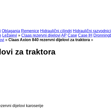
i
Oblaganja
Remenice
Hidraulični cilindri
Hidraulični razvodnici
e
Ležajevi
»
Claas rezervni dijelovi
AP
Case
Case IH
Dronning
ovi
»
Claas Axion 840 rezervni dijelovi za traktora
»
ovi za traktora
ezervni dijelovi karoserije