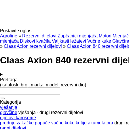
Postavite oglas
Agroline
»
Rezervni dijelovi
Zupčanici mjenjača
Motori
Mjenjač
mjenjača
Diskovi kvačila
Valjkasti ležajevi
Vučne kuke
Glavčin
»
Claas Axion rezervni dijelovi
»
Claas Axion 840 rezervni dijel
Claas Axion 840 rezervni dijel
Pretraga
(kataloški broj, marka, model, rezervni dio)
Kategorija
vješanja
glavčine
vješanja - drugi rezervni dijelovi
dijelovi karoserije
prednje zakačke
papuče
vučne kuke
kutije akumulatora
drugi r
radni dijelovi