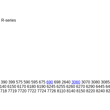
s
R-series
390
399
575
590
595
675
690
698
2640
3060
3070
3080
3085
140
6150
6170
6180
6190
6245
6255
6260
6270
6290
6445
64
7718
7719
7720
7722
7724
7726
8110
8140
8150
8220
8240
8