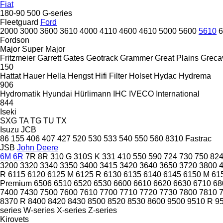
Fiat
180-90
500
G-series
Fleetguard
Ford
2000
3000
3600
3610
4000
4110
4600
4610
5000
5600
5610
6
Fordson
Major
Super Major
Fritzmeier
Garrett
Gates
Geotrack
Grammer
Great Plains
Greca
150
Hattat
Hauer
Hella
Hengst
Hifi Filter
Holset
Hydac
Hydrema
906
Hydromatik
Hyundai
Hürlimann
IHC
IVECO
International
844
Iseki
SXG
TA
TG
TU
TX
Isuzu
JCB
86
155
406
407
427
520
530
533
540
550
560
8310
Fastrac
JSB
John Deere
6M
6R
7R
8R
310 G
310S K
331
410
550
590
724
730
750
82
3200
3320
3340
3350
3400
3415
3420
3640
3650
3720
3800
R
6115
6120
6125 M
6125 R
6130
6135
6140
6145
6150 M
61
Premium
6506
6510
6520
6530
6600
6610
6620
6630
6710
68
7400
7430
7500
7600
7610
7700
7710
7720
7730
7800
7810
8370 R
8400
8420
8430
8500
8520
8530
8600
9500
9510 R
9
series
W-series
X-series
Z-series
Kirovets