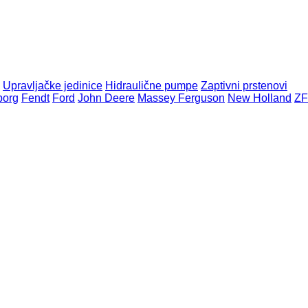
Upravljačke jedinice
Hidraulične pumpe
Zaptivni prstenovi
borg
Fendt
Ford
John Deere
Massey Ferguson
New Holland
ZF