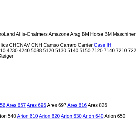
roLand
Allis-Chalmers
Amazone
Arag
BM Horse
BM Maschine
lics
CHCNAV
CNH
Camso
Carraro
Carrier
Case IH
10
4230
4240
5088
5120
5130
5140
5150
7120
7140
7210
72
Steiger
656
Ares 657
Ares 696
Ares 697
Ares 816
Ares 826
ion 540
Arion 610
Arion 620
Arion 630
Arion 640
Arion 650