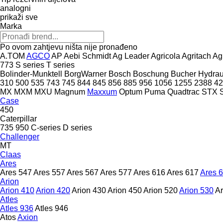
analogni
prikaži sve
Marka
Po ovom zahtjevu ništa nije pronađeno
A.TOM
AGCO
AP
Aebi Schmidt
Ag Leader
Agricola
Agritach
Ag
773
S series
T series
Bolinder-Munktell
BorgWarner
Bosch
Boschung
Bucher Hydrau
310
500
535
743
745
844
845
856
885
956
1056
1255
2388
42
MX
MXM
MXU
Magnum
Maxxum
Optum
Puma
Quadtrac
STX
Case
450
Caterpillar
735
950
C-series
D series
Challenger
MT
Claas
Ares
Ares 547
Ares 557
Ares 567
Ares 577
Ares 616
Ares 617
Ares 
Arion
Arion 410
Arion 420
Arion 430
Arion 450
Arion 520
Arion 530
Ar
Atles
Atles 936
Atles 946
Atos
Axion