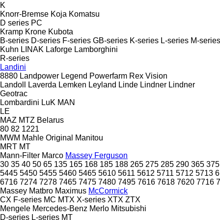
K
Knorr-Bremse
Koja
Komatsu
D series
PC
Kramp
Krone
Kubota
B-series
D-series
F-series
GB-series
K-series
L-series
M-serie
Kuhn
LINAK
Laforge
Lamborghini
R-series
Landini
8880
Landpower
Legend
Powerfarm
Rex
Vision
Landoll
Laverda
Lemken
Leyland
Linde
Lindner
Lindner
Geotrac
Lombardini
LuK
MAN
LE
MAZ
MTZ Belarus
80
82
1221
MWM
Mahle Original
Manitou
MRT
MT
Mann-Filter
Marco
Massey Ferguson
30
35
40
50
65
135
165
168
185
188
265
275
285
290
365
375
5445
5450
5455
5460
5465
5610
5611
5612
5711
5712
5713
6
6716
7274
7278
7465
7475
7480
7495
7616
7618
7620
7716
Massey
Matbro
Maximus
McCormick
CX
F-series
MC
MTX
X-series
XTX
ZTX
Mengele
Mercedes-Benz
Merlo
Mitsubishi
D-series
L-series
MT