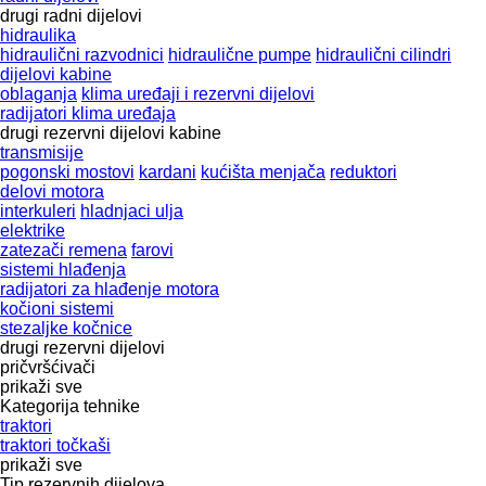
drugi radni dijelovi
hidraulika
hidraulični razvodnici
hidraulične pumpe
hidraulični cilindri
dijelovi kabine
oblaganja
klima uređaji i rezervni dijelovi
radijatori klima uređaja
drugi rezervni dijelovi kabine
transmisije
pogonski mostovi
kardani
kućišta menjača
reduktori
delovi motora
interkuleri
hladnjaci ulja
elektrike
zatezači remena
farovi
sistemi hlađenja
radijatori za hlađenje motora
kočioni sistemi
stezaljkе kočnice
drugi rezervni dijelovi
pričvršćivači
prikaži sve
Kategorija tehnike
traktori
traktori točkaši
prikaži sve
Tip rezervnih dijelova