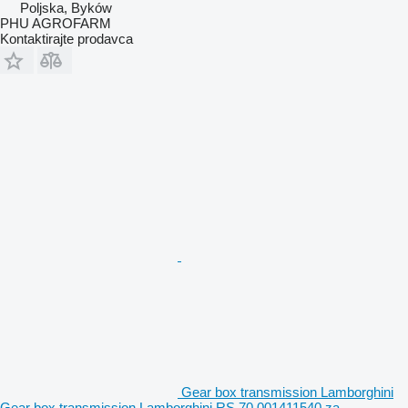
Poljska, Byków
PHU AGROFARM
Kontaktirajte prodavca
Gear box transmission Lamborghini
Gear box transmission Lamborghini RS 70 001411540 za