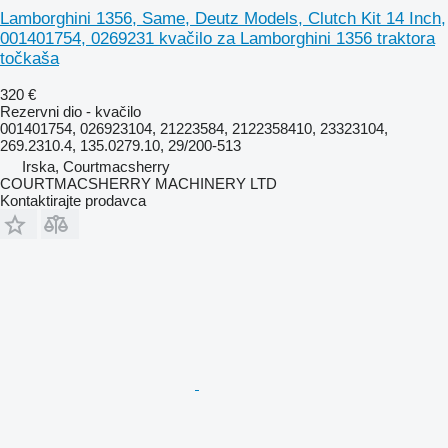
Lamborghini 1356, Same, Deutz Models, Clutch Kit 14 Inch,
001401754, 0269231 kvačilo za Lamborghini 1356 traktora
točkaša
320 €
Rezervni dio - kvačilo
001401754, 026923104, 21223584, 2122358410, 23323104,
269.2310.4, 135.0279.10, 29/200-513
Irska, Courtmacsherry
COURTMACSHERRY MACHINERY LTD
Kontaktirajte prodavca