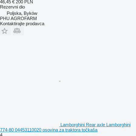
46,45 €
200 PLN
Rezervni dio
Poljska, Byków
PHU AGROFARM
Kontaktirajte prodavca
Lamborghini Rear axle Lamborghini
774-80 04453110020 osovina za traktora točkaša
4