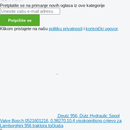
Pretplatite se na primanje novih oglasa iz ove kategorije
Potpišite se
Klikom pristajete na našu
politiku privatnosti
i
korisnički ugovor
.
Deutz 956, Dutz Hydraulic Spool
Valve Bosch 0521601216, 0.98270.10.4 visokopritisno crijevo za
Lamborghini 956 traktora točkaša