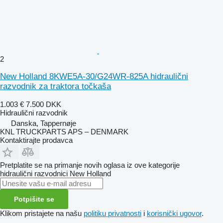
2
New Holland 8KWE5A-30/G24WR-825A hidraulični
razvodnik za traktora točkaša
1.003 €
7.500 DKK
Hidraulični razvodnik
Danska, Tappernøje
KNL TRUCKPARTS APS – DENMARK
Kontaktirajte prodavca
Pretplatite se na primanje novih oglasa iz ove kategorije
hidraulični razvodnici
New Holland
Potpišite se
Klikom pristajete na našu
politiku privatnosti
i
korisnički ugovor
.