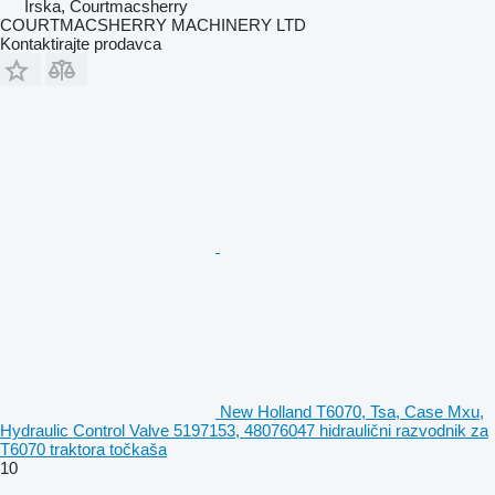
Irska, Courtmacsherry
COURTMACSHERRY MACHINERY LTD
Kontaktirajte prodavca
New Holland T6070, Tsa, Case Mxu,
Hydraulic Control Valve 5197153, 48076047 hidraulični razvodnik za
T6070 traktora točkaša
10