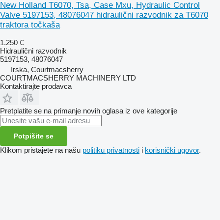
New Holland T6070, Tsa, Case Mxu, Hydraulic Control
Valve 5197153, 48076047 hidraulični razvodnik za T6070
traktora točkaša
1.250 €
Hidraulični razvodnik
5197153, 48076047
Irska, Courtmacsherry
COURTMACSHERRY MACHINERY LTD
Kontaktirajte prodavca
Pretplatite se na primanje novih oglasa iz ove kategorije
Potpišite se
Klikom pristajete na našu
politiku privatnosti
i
korisnički ugovor
.