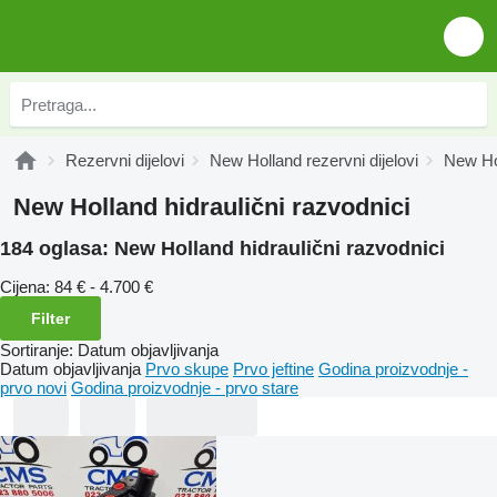
Rezervni dijelovi
New Holland rezervni dijelovi
New Hol
New Holland hidraulični razvodnici
184 oglasa:
New Holland hidraulični razvodnici
Cijena:
84 € - 4.700 €
Filter
Sortiranje
:
Datum objavljivanja
Datum objavljivanja
Prvo skupe
Prvo jeftine
Godina proizvodnje -
prvo novi
Godina proizvodnje - prvo stare