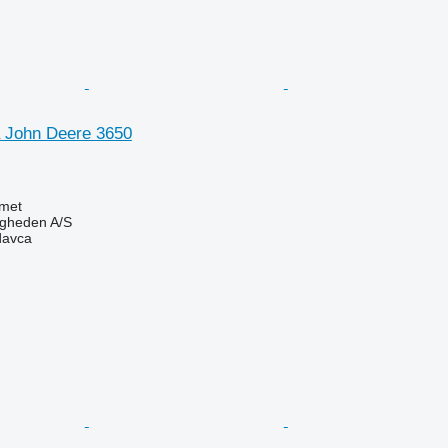
 John Deere 3650
met
ingheden A/S
davca