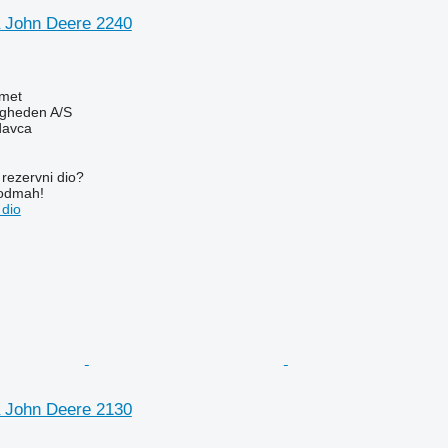
 John Deere 2240
met
ingheden A/S
davca
rezervni dio?
 odmah!
 dio
 John Deere 2130