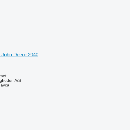
 John Deere 2040
met
ingheden A/S
davca