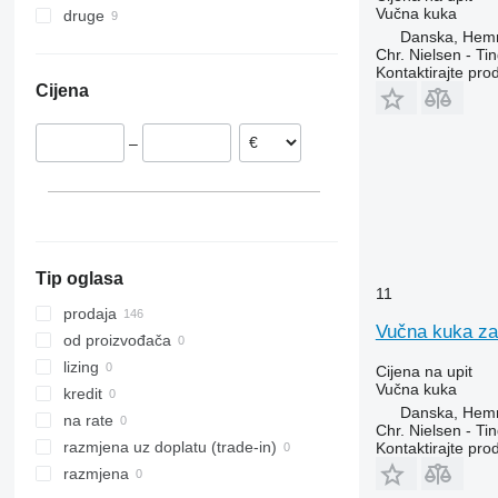
Vučna kuka
druge
Danska
3720
9280
TVT
Danska, Hem
Poljska
Ukrajina
4040
Chr. Nielsen - T
Irska
5115
Kontaktirajte pro
Cijena
Njemačka
6100
Francuska
6115
–
Litvanija
6200
Bugarska
6300
Austrija
6320
6400
6820
Tip oglasa
6920
11
7830
prodaja
Vučna kuka za
8400
od proizvođača
9780
8400 R
lizing
Cijena na upit
Vučna kuka
T-series
9780 CTS
kredit
Danska, Hem
T660
na rate
Chr. Nielsen - T
razmjena uz doplatu (trade-in)
Kontaktirajte pro
razmjena