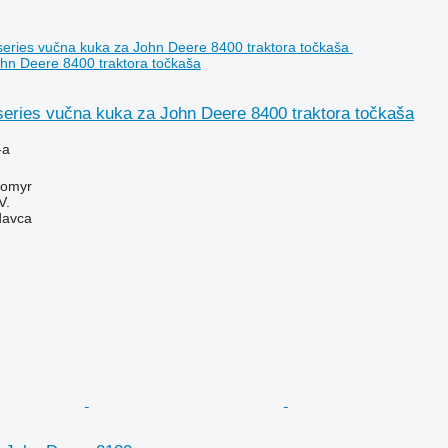
hn Deere 8400 traktora točkaša
series vučna kuka za John Deere 8400 traktora točkaša
-a
tomyr
V.
davca