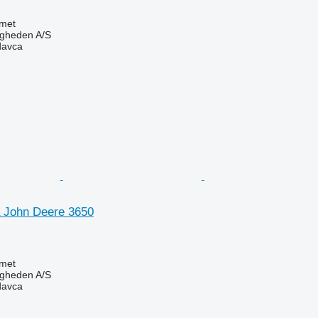
met
ingheden A/S
davca
 John Deere 3650
met
ingheden A/S
davca