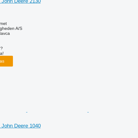
 John Deere 2130
met
ingheden A/S
davca
u?
a!
las
 John Deere 1040