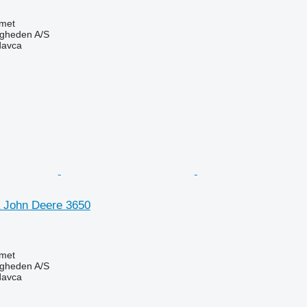
met
ingheden A/S
davca
 John Deere 3650
met
ingheden A/S
davca