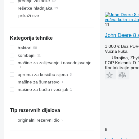
prednje zakačke
rešetke hladnjaka
prikaži sve
vučna kuka za Jo
11
John Deere 8 
Kategorija tehnike
1.000 €
Bez PDV
traktori
Vučna kuka
kombajni
mini traktori
Ukrajina, Zhy
FOP Kolesnik D. 
mašine za zaliјеvanje i navodnjavanje
traktori točkaši
kombajni za žito
Kontaktirajte pro
oprema za kosidbu sijena
mašine za šumarstvo
mašine za baštu i voćnjak
harvesteri
traktori kosilice
Tip rezervnih dijelova
originalni rezervni dio
8