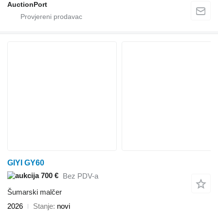
AuctionPort
GIYI GY60
700 €
Bez PDV-a
Šumarski malčer
2026
Stanje
novi