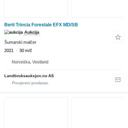
Berti Trincia Forestale EFX MD/SB
Aukcija
Šumarski malčer
2021
30 m/č
Norveška, Vestland
Landbruksauksjon.no AS