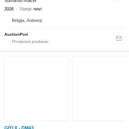
Šumarski malčer
2026
Stanje
novi
Belgija, Antwerp
AuctionPort
GIYI X - DM43