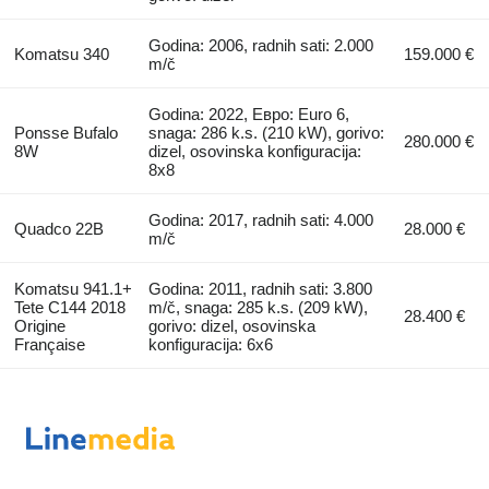
Godina: 2006, radnih sati: 2.000
Komatsu 340
159.000 €
m/č
Godina: 2022, Евро: Euro 6,
Ponsse Bufalo
snaga: 286 k.s. (210 kW), gorivo:
280.000 €
8W
dizel, osovinska konfiguracija:
8x8
Godina: 2017, radnih sati: 4.000
Quadco 22B
28.000 €
m/č
Komatsu 941.1+
Godina: 2011, radnih sati: 3.800
Tete C144 2018
m/č, snaga: 285 k.s. (209 kW),
28.400 €
Origine
gorivo: dizel, osovinska
Française
konfiguracija: 6x6