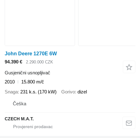
John Deere 1270E 6W
94.390 €
2.290.000 CZK
Gusjenični usnopljivač
2010
15.800 m/č
Snaga
231 k.s. (170 kW)
Gorivo
dizel
Češka
CZECH M.A.T.