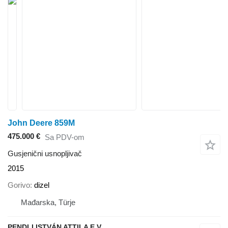
John Deere 859M
475.000 €
Sa PDV-om
Gusjenični usnopljivač
2015
Gorivo
dizel
Mađarska, Türje
PENDLI ISTVÁN ATTILA E.V