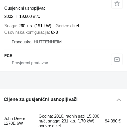
Gusjenični usnopljivač
2002
19.600 m/č
Snaga
260 k.s. (191 kW)
Gorivo
dizel
Osovinska konfiguracija
8x8
Francuska, HUTTENHEIM
FCE
Cijene za gusjenični usnopljivači
Godina: 2010, radnih sati: 15.800
John Deere
m/č, snaga: 231 k.s. (170 kW),
94.390 €
1270E 6W
gorivo: dizel