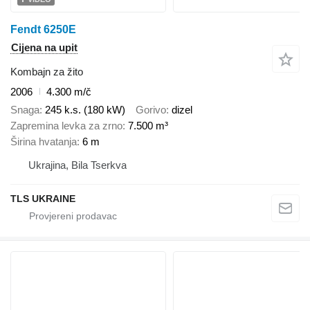
Fendt 6250E
Cijena na upit
Kombajn za žito
2006
4.300 m/č
Snaga
245 k.s. (180 kW)
Gorivo
dizel
Zapremina levka za zrno
7.500 m³
Širina hvatanja
6 m
Ukrajina, Bila Tserkva
TLS UKRAINE