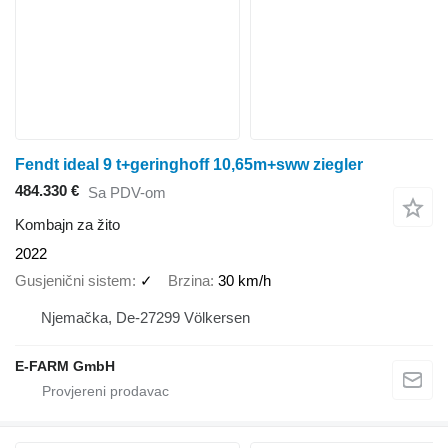
Fendt ideal 9 t+geringhoff 10,65m+sww ziegler
484.330 €
Sa PDV-om
Kombajn za žito
2022
Gusjenični sistem
✓
Brzina
30 km/h
Njemačka, De-27299 Völkersen
E-FARM GmbH