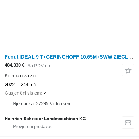
Fendt IDEAL 9 T+GERINGHOFF 10,65M+SWW ZIEGLER
484.330 €
Sa PDV-om
Kombajn za žito
2022
244 m/č
Gusjenični sistem
✓
Njemačka, 27299 Völkersen
Heinrich Schröder Landmaschinen KG