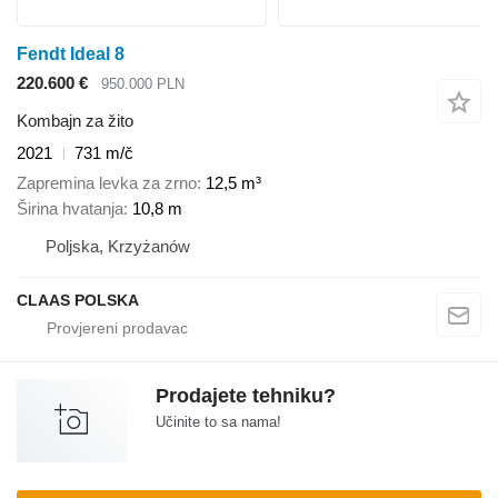
Fendt Ideal 8
220.600 €
950.000 PLN
Kombajn za žito
2021
731 m/č
Zapremina levka za zrno
12,5 m³
Širina hvatanja
10,8 m
Poljska, Krzyżanów
CLAAS POLSKA
Prodajete tehniku?
Učinite to sa nama!