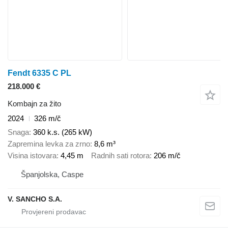
Fendt 6335 C PL
218.000 €
Kombajn za žito
2024
326 m/č
Snaga
360 k.s. (265 kW)
Zapremina levka za zrno
8,6 m³
Visina istovara
4,45 m
Radnih sati rotora
206 m/č
Španjolska, Caspe
V. SANCHO S.A.