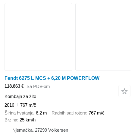
Fendt 6275 L MCS + 6,20 M POWERFLOW
118.863 €
Sa PDV-om
Kombajn za žito
2016
767 m/č
Širina hvatanja
6,2 m
Radnih sati rotora
767 m/č
Brzina
25 km/h
Njemačka, 27299 Völkersen