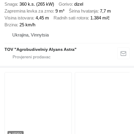
Snaga
360 k.s. (265 kW)
Gorivo
dizel
Zapremina levka za zrno
9 m³
Širina hvatanja
7,7 m
Visina istovara
4,45 m
Radnih sati rotora
1.384 m/č
Brzina
25 km/h
Ukrajina, Vinnytsia
TOV "Agrobudivelniy Alyans Astra"
VIDEO