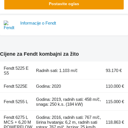
Postavite oglas
Informacije o Fendt
Cijene za Fendt kombajni za žito
Fendt 5225 E
Radnih sati: 1.103 m/č
93.170 €
S5
Fendt 5225E
Godina: 2020
110.000 €
Godina: 2019, radnih sati: 458 m/č,
Fendt 5255 L
115.000 €
snaga: 250 k.s. (184 kW)
Fendt 6275 L
Godina: 2016, radnih sati: 767 m/č,
MCS + 6,20 M
širina hvatanja: 6,2 m, radnih sati
118.863 €
POWERFLOW
rotora: 767 m/č, brzina: 25 km/h