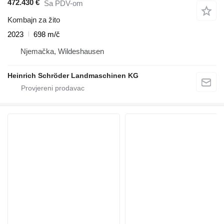
472.430 €
Sa PDV-om
Kombajn za žito
2023
698 m/č
Njemačka, Wildeshausen
Heinrich Schröder Landmaschinen KG