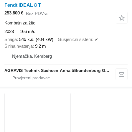
Fendt IDEAL 8 T
253.800 €
Bez PDV-a
Kombajn za žito
2023
166 m/č
Snaga
549 k.s. (404 kW)
Gusjenični sistem
✓
Širina hvatanja
9,2 m
Njemačka, Kemberg
AGRAVIS Technik Sachsen-Anhalt/Brandenburg GmbH