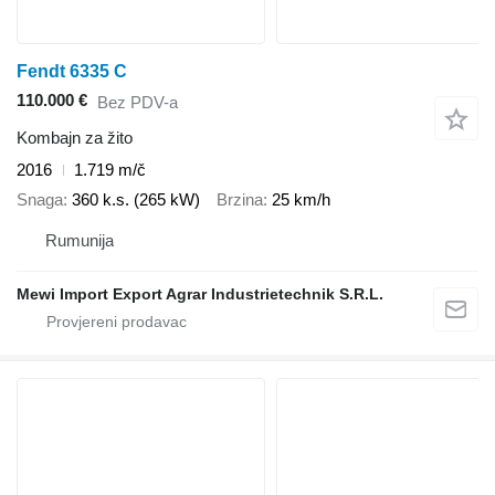
Fendt 6335 C
110.000 €
Bez PDV-a
Kombajn za žito
2016
1.719 m/č
Snaga
360 k.s. (265 kW)
Brzina
25 km/h
Rumunija
Mewi Import Export Agrar Industrietechnik S.R.L.