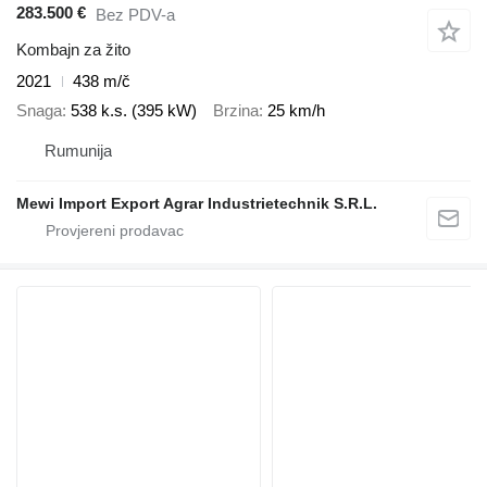
283.500 €
Bez PDV-a
Kombajn za žito
2021
438 m/č
Snaga
538 k.s. (395 kW)
Brzina
25 km/h
Rumunija
Mewi Import Export Agrar Industrietechnik S.R.L.