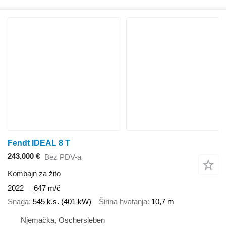
Fendt IDEAL 8 T
243.000 €
Bez PDV-a
Kombajn za žito
2022
647 m/č
Snaga
545 k.s. (401 kW)
Širina hvatanja
10,7 m
Njemačka, Oschersleben