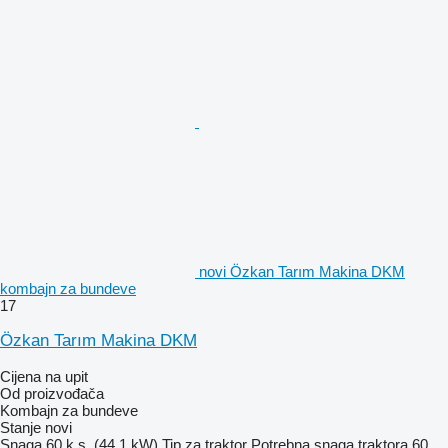
novi Özkan Tarım Makina DKM
kombajn za bundeve
17
Özkan Tarım Makina DKM
Cijena na upit
Od proizvođača
Kombajn za bundeve
Stanje
novi
Snaga
60 k.s. (44.1 kW)
Tip
za traktor
Potrebna snaga traktora
60