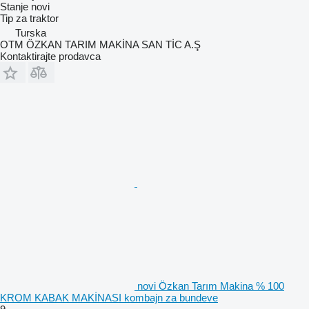
Stanje
novi
Tip
za traktor
Turska
OTM ÖZKAN TARIM MAKİNA SAN TİC A.Ş
Kontaktirajte prodavca
novi Özkan Tarım Makina % 100
KROM KABAK MAKİNASI kombajn za bundeve