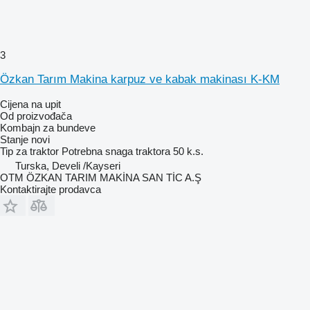
3
Özkan Tarım Makina karpuz ve kabak makinası K-KM
Cijena na upit
Od proizvođača
Kombajn za bundeve
Stanje
novi
Tip
za traktor
Potrebna snaga traktora
50 k.s.
Turska, Develi /Kayseri
OTM ÖZKAN TARIM MAKİNA SAN TİC A.Ş
Kontaktirajte prodavca