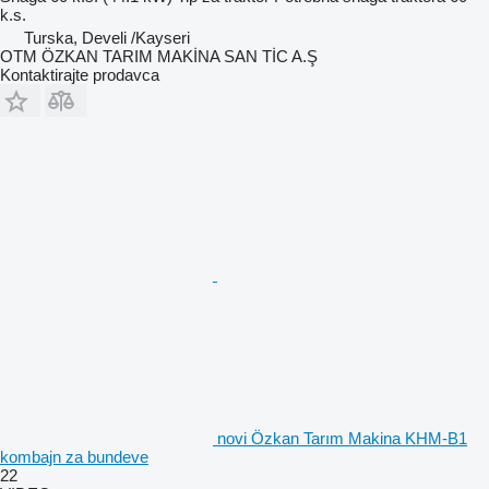
k.s.
Turska, Develi /Kayseri
OTM ÖZKAN TARIM MAKİNA SAN TİC A.Ş
Kontaktirajte prodavca
novi Özkan Tarım Makina KHM-B1
kombajn za bundeve
22