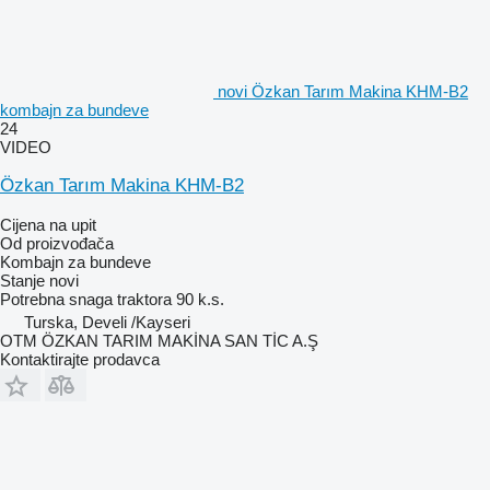
novi Özkan Tarım Makina KHM-B2
kombajn za bundeve
24
VIDEO
Özkan Tarım Makina KHM-B2
Cijena na upit
Od proizvođača
Kombajn za bundeve
Stanje
novi
Potrebna snaga traktora
90 k.s.
Turska, Develi /Kayseri
OTM ÖZKAN TARIM MAKİNA SAN TİC A.Ş
Kontaktirajte prodavca