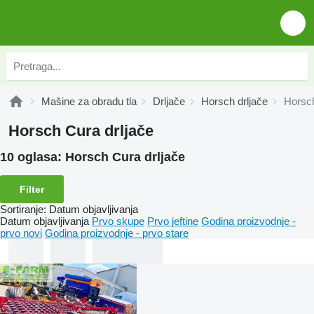
Mašine za obradu tla
Drljače
Horsch drljače
Horsc
Horsch Cura drljače
10 oglasa:
Horsch Cura drljače
Filter
Sortiranje
:
Datum objavljivanja
Datum objavljivanja
Prvo skupe
Prvo jeftine
Godina proizvodnje -
prvo novi
Godina proizvodnje - prvo stare