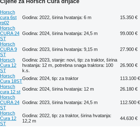
Cijene za Horsch Cura drljače
Horsch
cura 6st
Godina: 2022, širina hvatanja: 6 m
15.350 €
rp02
Horsch
CURA 24
Godina: 2024, širina hvatanja: 24,5 m
99.000 €
ST
Horsch
CURA 9
Godina: 2023, širina hvatanja: 9,15 m
27.900 €
ST
Horsch
Godina: 2023, stanje: novi, tip: za traktor, širina
Cura 12
hvatanja: 12 m, potrebna snaga traktora: 100
26.900 €
ST
k.s.
Horsch
Godina: 2024, tip: za traktor
113.100 €
Cura 18ST
Horsch
Godina: 2024, širina hvatanja: 12 m
26.180 €
cura 12 st
Horsch
CURA 24
Godina: 2023, širina hvatanja: 24,5 m
112.500 €
ST
Horsch
Godina: 2022, tip: za traktor, širina hvatanja:
Cura 12
44.630 €
12,2 m
ST