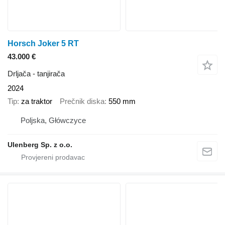
Horsch Joker 5 RT
43.000 €
Drljača - tanjirača
2024
Tip
za traktor
Prečnik diska
550 mm
Poljska, Główczyce
Ulenberg Sp. z o.o.