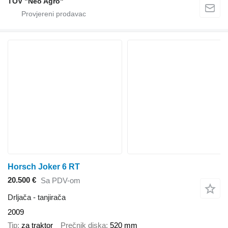
TOV "Neo Agro"
Horsch Joker 6 RT
20.500 €
Sa PDV-om
Drljača - tanjirača
2009
Tip
za traktor
Prečnik diska
520 mm