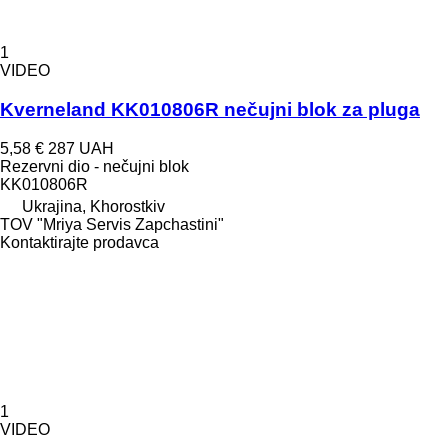
1
VIDEO
Kverneland KK010806R nečujni blok za pluga
5,58 €
287 UAH
Rezervni dio - nečujni blok
KK010806R
Ukrajina, Khorostkiv
TOV "Mriya Servis Zapchastini"
Kontaktirajte prodavca
1
VIDEO