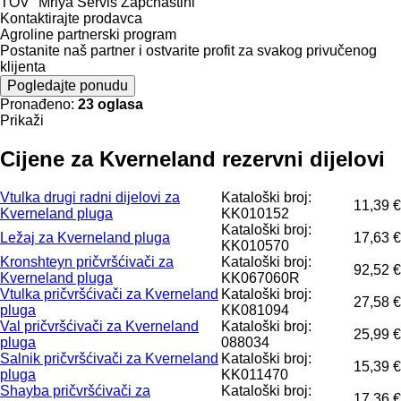
TOV "Mriya Servis Zapchastini"
Kontaktirajte prodavca
Agroline partnerski program
Postanite naš partner i ostvarite profit za svakog privučenog
klijenta
Pogledajte ponudu
Pronađeno:
23 oglasa
Prikaži
Cijene za Kverneland rezervni dijelovi
Vtulka drugi radni dijelovi za
Kataloški broj:
11,39 €
Kverneland pluga
KK010152
Kataloški broj:
Ležaj za Kverneland pluga
17,63 €
KK010570
Kronshteyn pričvršćivači za
Kataloški broj:
92,52 €
Kverneland pluga
KK067060R
Vtulka pričvršćivači za Kverneland
Kataloški broj:
27,58 €
pluga
KK081094
Val pričvršćivači za Kverneland
Kataloški broj:
25,99 €
pluga
088034
Salnik pričvršćivači za Kverneland
Kataloški broj:
15,39 €
pluga
KK011470
Shayba pričvršćivači za
Kataloški broj:
17,36 €