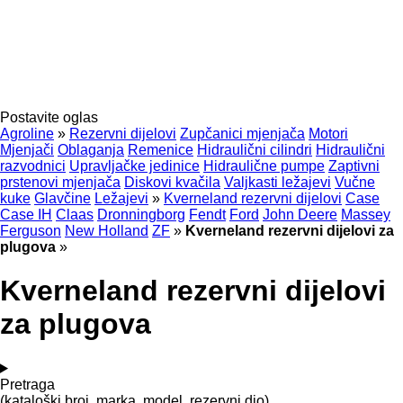
Postavite oglas
Agroline
»
Rezervni dijelovi
Zupčanici mjenjača
Motori
Mjenjači
Oblaganja
Remenice
Hidraulični cilindri
Hidraulični
razvodnici
Upravljačke jedinice
Hidraulične pumpe
Zaptivni
prstenovi mjenjača
Diskovi kvačila
Valjkasti ležajevi
Vučne
kuke
Glavčine
Ležajevi
»
Kverneland rezervni dijelovi
Case
Case IH
Claas
Dronningborg
Fendt
Ford
John Deere
Massey
Ferguson
New Holland
ZF
»
Kverneland rezervni dijelovi za
plugova
»
Kverneland rezervni dijelovi
za plugova
Pretraga
(kataloški broj, marka, model, rezervni dio)