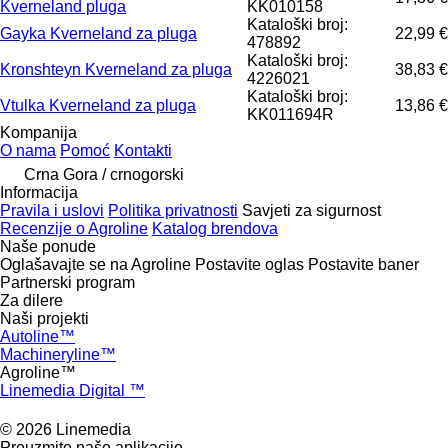
Kverneland pluga
KK010158
Kataloški broj:
Gayka Kverneland za pluga
22,99 €
478892
Kataloški broj:
Kronshteyn Kverneland za pluga
38,83 €
4226021
Kataloški broj:
Vtulka Kverneland za pluga
13,86 €
KK011694R
Kompanija
O nama
Pomoć
Kontakti
Crna Gora / crnogorski
Informacija
Pravila i uslovi
Politika privatnosti
Savjeti za sigurnost
Recenzije o Agroline
Katalog brendova
Naše ponude
Oglašavajte se na Agroline
Postavite oglas
Postavite baner
Partnerski program
Za dilere
Naši projekti
Autoline™
Machineryline™
Agroline™
Linemedia Digital ™
© 2026 Linemedia
Preuzmite naše aplikacije