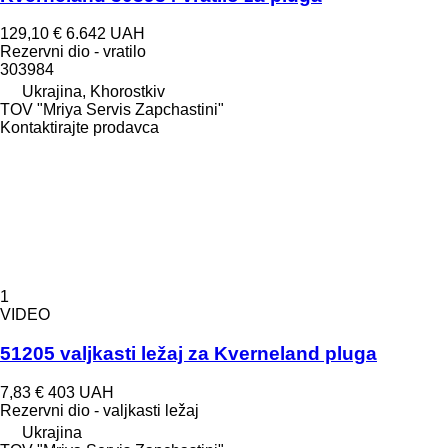
129,10 €
6.642 UAH
Rezervni dio - vratilo
303984
Ukrajina, Khorostkiv
TOV "Mriya Servis Zapchastini"
Kontaktirajte prodavca
1
VIDEO
51205 valjkasti ležaj za Kverneland pluga
7,83 €
403 UAH
Rezervni dio - valjkasti ležaj
Ukrajina