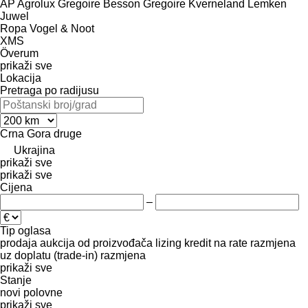
AP
Agrolux
Gregoire Besson
Gregoire
Kverneland
Lemken
Juwel
Ropa
Vogel & Noot
XMS
Överum
prikaži sve
Lokacija
Pretraga po radijusu
Crna Gora
druge
Ukrajina
prikaži sve
prikaži sve
Cijena
–
Tip oglasa
prodaja
aukcija
od proizvođača
lizing
kredit
na rate
razmjena
uz doplatu (trade-in)
razmjena
prikaži sve
Stanje
novi
polovne
prikaži sve