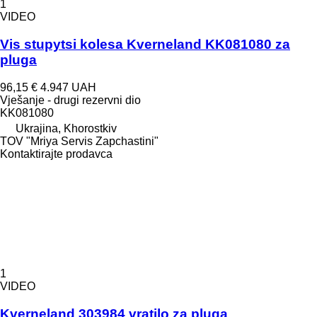
1
VIDEO
Vis stupytsi kolesa Kverneland KK081080 za
pluga
96,15 €
4.947 UAH
Vješanje - drugi rezervni dio
KK081080
Ukrajina, Khorostkiv
TOV "Mriya Servis Zapchastini"
Kontaktirajte prodavca
1
VIDEO
Kverneland 303984 vratilo za pluga