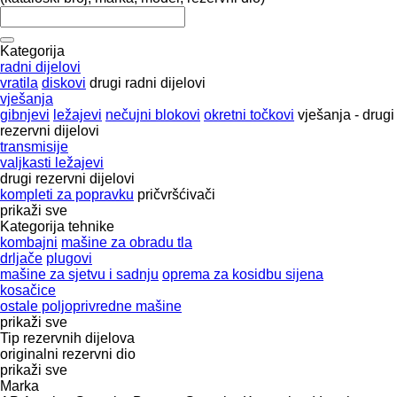
Kategorija
radni dijelovi
vratila
diskovi
drugi radni dijelovi
vješanja
gibnjevi
ležajevi
nečujni blokovi
okretni točkovi
vješanja - drugi
rezervni dijelovi
transmisije
valjkasti ležajevi
drugi rezervni dijelovi
kompleti za popravku
pričvršćivači
prikaži sve
Kategorija tehnike
kombajni
mašine za obradu tla
drljače
plugovi
mašine za sjetvu i sadnju
oprema za kosidbu sijena
kosačice
ostale poljoprivredne mašine
prikaži sve
Tip rezervnih dijelova
originalni rezervni dio
prikaži sve
Marka