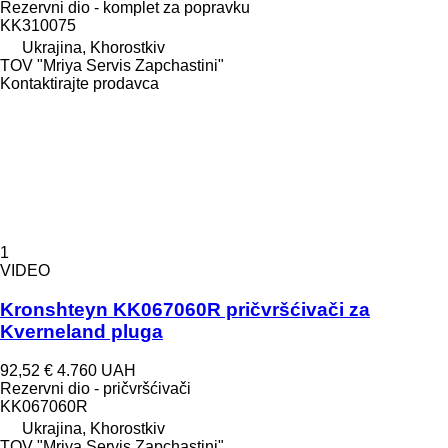
Rezervni dio - komplet za popravku
KK310075
Ukrajina, Khorostkiv
TOV "Mriya Servis Zapchastini"
Kontaktirajte prodavca
1
VIDEO
Kronshteyn KK067060R pričvršćivači za
Kverneland pluga
92,52 €
4.760 UAH
Rezervni dio - pričvršćivači
KK067060R
Ukrajina, Khorostkiv
TOV "Mriya Servis Zapchastini"