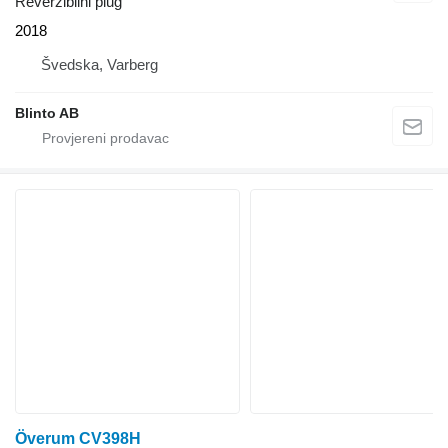
Reverzibilni plug
2018
Švedska, Varberg
Blinto AB
Överum CV398H