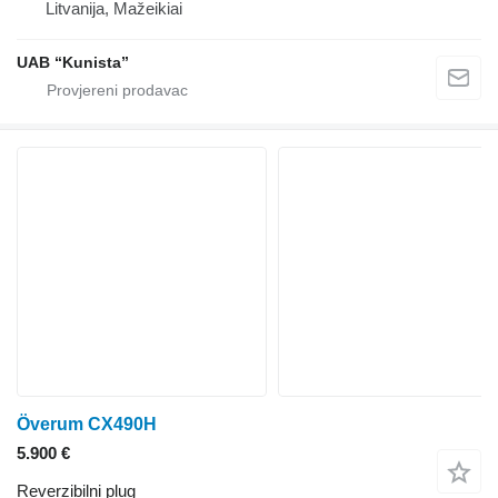
Litvanija, Mažeikiai
UAB “Kunista”
Överum CX490H
5.900 €
Reverzibilni plug