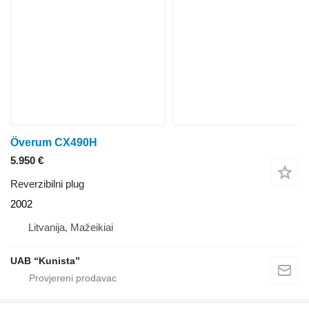
Överum CX490H
5.950 €
Reverzibilni plug
2002
Litvanija, Mažeikiai
UAB “Kunista”