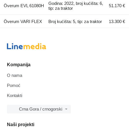
Godina: 2022, broj kućišta: 6,
Överum EVL 61080H
51.170 €
tip: za traktor
Överum VARI FLEX
Broj kućišta: 5, tip: za traktor
13.300 €
Kompanija
O nama
Pomoć
Kontakti
Crna Gora / crnogorski
Naši projekti