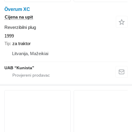
Överum XC
Cijena na upit
Reverzibilni plug
1999
Tip
za traktor
Litvanija, Mažeikiai
UAB “Kunista”