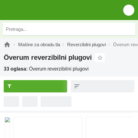
Mašine za obradu tla
Reverzibilni plugovi
Överum rever
Överum reverzibilni plugovi
33 oglasa:
Överum reverzibilni plugovi