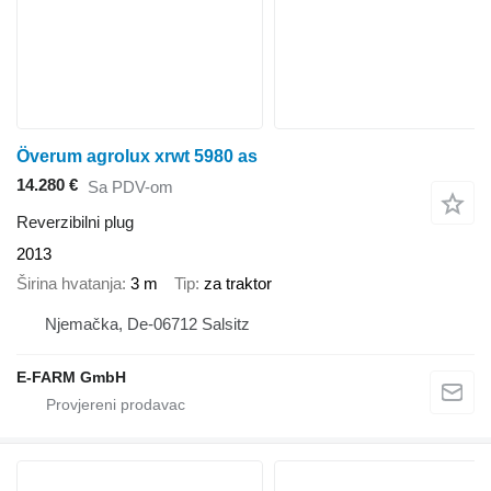
Överum agrolux xrwt 5980 as
14.280 €
Sa PDV-om
Reverzibilni plug
2013
Širina hvatanja
3 m
Tip
za traktor
Njemačka, De-06712 Salsitz
E-FARM GmbH