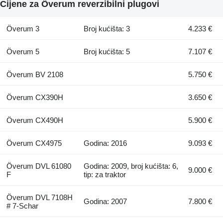
Cijene za Överum reverzibilni plugovi
Överum 3
Broj kućišta: 3
4.233 €
Överum 5
Broj kućišta: 5
7.107 €
Överum BV 2108
5.750 €
Överum CX390H
3.650 €
Överum CX490H
5.900 €
Överum CX4975
Godina: 2016
9.093 €
Överum DVL 61080
Godina: 2009, broj kućišta: 6,
9.000 €
F
tip: za traktor
Överum DVL 7108H
Godina: 2007
7.800 €
# 7-Schar