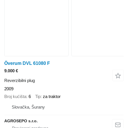
Överum DVL 61080 F
9.000 €
Reverzibilni plug
2009
Broj kućišta
6
Tip
za traktor
Slovačka, Šurany
AGROSEPO s.r.o.