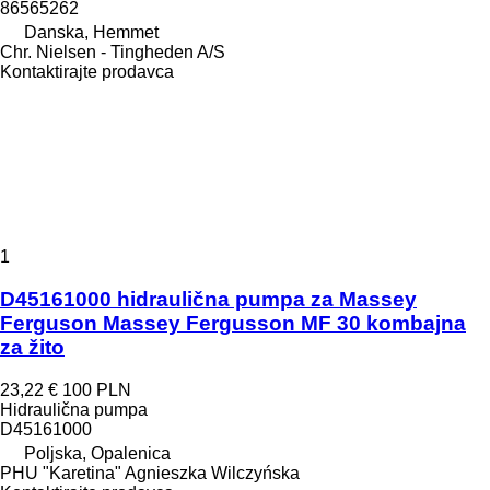
86565262
Danska, Hemmet
Chr. Nielsen - Tingheden A/S
Kontaktirajte prodavca
1
D45161000 hidraulična pumpa za Massey
Ferguson Massey Fergusson MF 30 kombajna
za žito
23,22 €
100 PLN
Hidraulična pumpa
D45161000
Poljska, Opalenica
PHU "Karetina" Agnieszka Wilczyńska