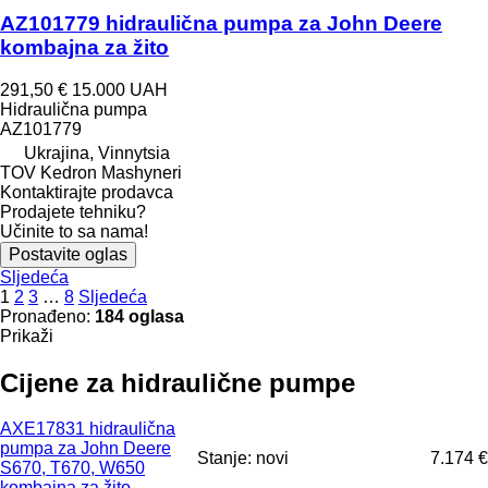
AZ101779 hidraulična pumpa za John Deere
kombajna za žito
291,50 €
15.000 UAH
Hidraulična pumpa
AZ101779
Ukrajina, Vinnytsia
TOV Kedron Mashyneri
Kontaktirajte prodavca
Prodajete tehniku?
Učinite to sa nama!
Postavite oglas
Sljedeća
1
2
3
…
8
Sljedeća
Pronađeno:
184 oglasa
Prikaži
Cijene za hidraulične pumpe
AXE17831 hidraulična
pumpa za John Deere
Stanje: novi
7.174 €
S670, T670, W650
kombajna za žito