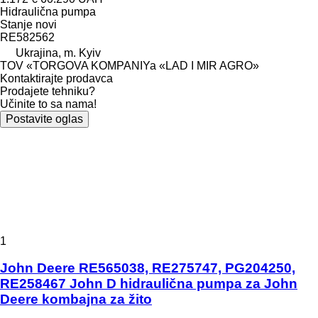
Hidraulična pumpa
Stanje
novi
RE582562
Ukrajina, m. Kyiv
TOV «TORGOVA KOMPANIYa «LAD I MIR AGRO»
Kontaktirajte prodavca
Prodajete tehniku?
Učinite to sa nama!
Postavite oglas
1
John Deere RE565038, RE275747, PG204250,
RE258467 John D hidraulična pumpa za John
Deere kombajna za žito