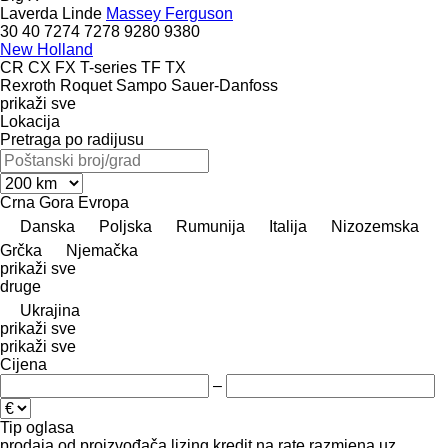
Laverda
Linde
Massey Ferguson
30
40
7274
7278
9280
9380
New Holland
CR
CX
FX
T-series
TF
TX
Rexroth
Roquet
Sampo
Sauer-Danfoss
prikaži sve
Lokacija
Pretraga po radijusu
Crna Gora
Evropa
Danska
Poljska
Rumunija
Italija
Nizozemska
Grčka
Njemačka
prikaži sve
druge
Ukrajina
prikaži sve
prikaži sve
Cijena
–
Tip oglasa
prodaja
od proizvođača
lizing
kredit
na rate
razmjena uz