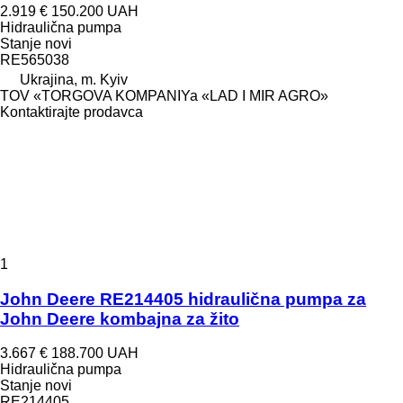
2.919 €
150.200 UAH
Hidraulična pumpa
Stanje
novi
RE565038
Ukrajina, m. Kyiv
TOV «TORGOVA KOMPANIYa «LAD I MIR AGRO»
Kontaktirajte prodavca
1
John Deere RE214405 hidraulična pumpa za
John Deere kombajna za žito
3.667 €
188.700 UAH
Hidraulična pumpa
Stanje
novi
RE214405