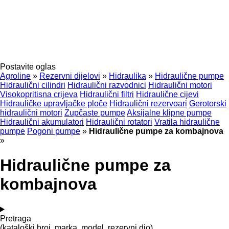
Postavite oglas
Agroline
»
Rezervni dijelovi
»
Hidraulika
»
Hidraulične pumpe
Hidraulični cilindri
Hidraulični razvodnici
Hidraulični motori
Visokopritisna crijeva
Hidraulični filtri
Hidraulične cijevi
Hidrauličke upravljačke ploče
Hidraulični rezervoari
Gerotorski
hidraulični motori
Zupčaste pumpe
Aksijalne klipne pumpe
Hidraulični akumulatori
Hidraulični rotatori
Vratila hidraulične
pumpe
Pogoni pumpe
»
Hidraulične pumpe za kombajnova
»
Hidraulične pumpe za
kombajnova
Pretraga
(kataloški broj, marka, model, rezervni dio)