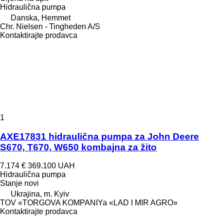
Hidraulična pumpa
Danska, Hemmet
Chr. Nielsen - Tingheden A/S
Kontaktirajte prodavca
1
AXE17831 hidraulična pumpa za John Deere
S670, T670, W650 kombajna za žito
7.174 €
369.100 UAH
Hidraulična pumpa
Stanje
novi
Ukrajina, m. Kyiv
TOV «TORGOVA KOMPANIYa «LAD I MIR AGRO»
Kontaktirajte prodavca