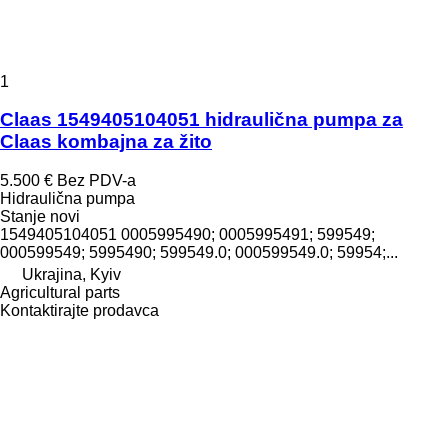
1
Claas 1549405104051 hidraulična pumpa za
Claas kombajna za žito
5.500 €
Bez PDV-a
Hidraulična pumpa
Stanje
novi
1549405104051 0005995490; 0005995491; 599549;
000599549; 5995490; 599549.0; 000599549.0; 59954;...
Ukrajina, Kyiv
Agricultural parts
Kontaktirajte prodavca