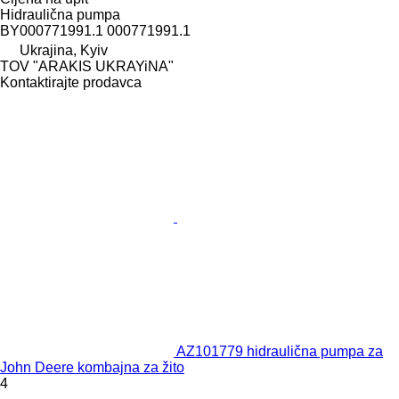
Hidraulična pumpa
BY000771991.1 000771991.1
Ukrajina, Kyiv
TOV "ARAKIS UKRAYiNA"
Kontaktirajte prodavca
AZ101779 hidraulična pumpa za
John Deere kombajna za žito
4