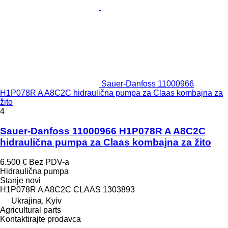
Sauer-Danfoss 11000966
H1P078R A A8C2C hidraulična pumpa za Claas kombajna za
žito
4
Sauer-Danfoss 11000966 H1P078R A A8C2C
hidraulična pumpa za Claas kombajna za žito
6.500 €
Bez PDV-a
Hidraulična pumpa
Stanje
novi
H1P078R A A8C2C CLAAS 1303893
Ukrajina, Kyiv
Agricultural parts
Kontaktirajte prodavca