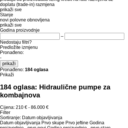
doplatu (trade-in)
razmjena
prikaži sve
Stanje
novi
polovne
obnovljena
prikaži sve
Godina proizvodnje
–
Nedostaju filtri?
Predložite izmjenu
Pronađeno:
-
prikaži
Pronađeno:
184 oglasa
Prikaži
184 oglasa:
Hidraulične pumpe za
kombajnova
Cijena:
210 € - 86.000 €
Filter
Sortiranje
:
Datum objavljivanja
Datum objavljivanja
Prvo skupe
Prvo jeftine
Godina
proizvodnje - prvo novi
Godina proizvodnje - prvo stare