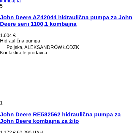
kombajna
5
John Deere AZ42044 hidraulična pumpa za John
Deere serii 1100,1 kombajna
1.604 €
Hidraulična pumpa
Poljska, ALEKSANDRÓW ŁÓDZK
Kontaktirajte prodavca
1
John Deere RE582562 hidraulična pumpa za
John Deere kombajna za žito
1.172 €
60.290 UAH