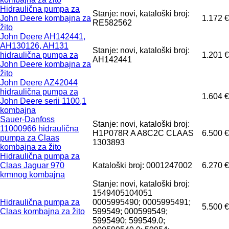
Hidraulična pumpa za
Stanje: novi, kataloški broj:
John Deere kombajna za
1.172 €
RE582562
žito
John Deere AH142441,
AH130126, AH131
Stanje: novi, kataloški broj:
hidraulična pumpa za
1.201 €
AH142441
John Deere kombajna za
žito
John Deere AZ42044
hidraulična pumpa za
1.604 €
John Deere serii 1100,1
kombajna
Sauer-Danfoss
Stanje: novi, kataloški broj:
11000966 hidraulična
H1P078R A A8C2C CLAAS
6.500 €
pumpa za Claas
1303893
kombajna za žito
Hidraulična pumpa za
Claas Jaguar 970
Kataloški broj: 0001247002
6.270 €
krmnog kombajna
Stanje: novi, kataloški broj:
1549405104051
Hidraulična pumpa za
0005995490; 0005995491;
5.500 €
Claas kombajna za žito
599549; 000599549;
5995490; 599549.0;