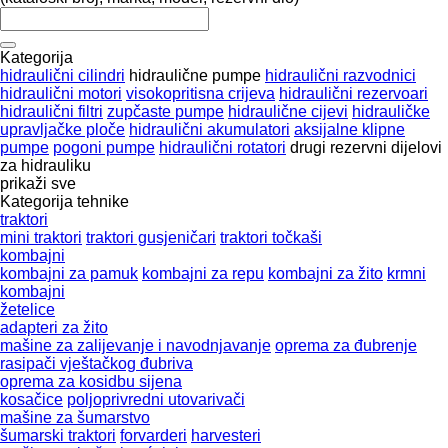
Kategorija
hidraulični cilindri
hidraulične pumpe
hidraulični razvodnici
hidraulični motori
visokopritisna crijeva
hidraulični rezervoari
hidraulični filtri
zupčaste pumpe
hidraulične cijevi
hidrauličke
upravljačke ploče
hidraulični akumulatori
aksijalne klipne
pumpe
pogoni pumpe
hidraulični rotatori
drugi rezervni dijelovi
za hidrauliku
prikaži sve
Kategorija tehnike
traktori
mini traktori
traktori gusjeničari
traktori točkaši
kombajni
kombajni za pamuk
kombajni za repu
kombajni za žito
krmni
kombajni
žetelice
adapteri za žito
mašine za zaliјеvanje i navodnjavanje
oprema za đubrenje
rasipači vještačkog đubriva
oprema za kosidbu sijena
kosačice
poljoprivredni utovarivači
mašine za šumarstvo
šumarski traktori
forvarderi
harvesteri