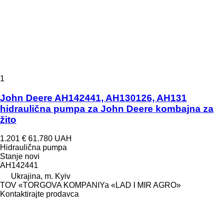
1
John Deere AH142441, AH130126, AH131
hidraulična pumpa za John Deere kombajna za
žito
1.201 €
61.780 UAH
Hidraulična pumpa
Stanje
novi
AH142441
Ukrajina, m. Kyiv
TOV «TORGOVA KOMPANIYa «LAD I MIR AGRO»
Kontaktirajte prodavca