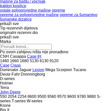
mašine za baštu i voćnjak
traktori kosilice
ostale poljoprivredne mašine
opreme
opreme za poljoprivredne mašine
opreme za šumarstvo
šumarske dizalice
prikaži sve
Tip rezervnih dijelova
originalni rezervni dio
prikaži sve
Marka
Po ovom zahtjevu ništa nije pronađeno
CNH
Casappa
Case IH
1460
1660
1680
5130
6130
9120
Case
Claas
Dominator
Jaguar
Lexion
Mega
Scorpion
Tucano
Deutz-Fahr
Dronningborg
D-series
Holmer
Terra
John Deere
550
2054
2254
8600
9500
9560
9570
9600
9780
9880
S-
series
T-series
W-series
Krone
Big X