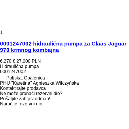
1
0001247002 hidraulična pumpa za Claas Jaguar
970 krmnog kombajna
6.270 €
27.000 PLN
Hidraulična pumpa
0001247002
Poljska, Opalenica
PHU "Karetina" Agnieszka Wilczyńska
Kontaktirajte prodavca
Ne može pronaći rezervni dio?
Pošaljite zahtjev odmah!
Naručite rezervni dio