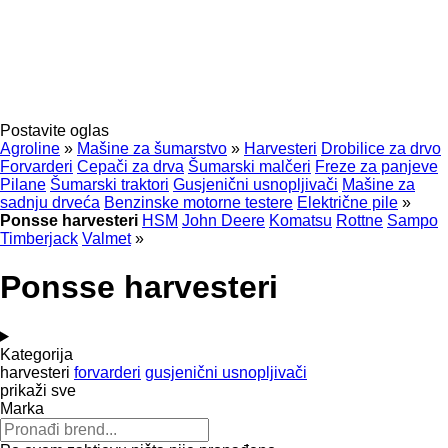
Postavite oglas
Agroline
»
Mašine za šumarstvo
»
Harvesteri
Drobilice za drvo
Forvarderi
Cepači za drva
Šumarski malčeri
Freze za panjeve
Pilane
Šumarski traktori
Gusjenični usnopljivači
Mašine za
sadnju drveća
Benzinske motorne testere
Električne pile
»
Ponsse harvesteri
HSM
John Deere
Komatsu
Rottne
Sampo
Timberjack
Valmet
»
Ponsse harvesteri
Kategorija
harvesteri
forvarderi
gusjenični usnopljivači
prikaži sve
Marka