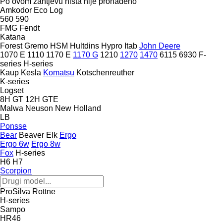
Po ovom zahtjevu ništa nije pronađeno
Amkodor
Eco Log
560
590
FMG
Fendt
Katana
Forest
Gremo
HSM
Hultdins
Hypro
Itab
John Deere
1070 E
1110
1170 E
1170 G
1210
1270
1470
6115
6930
F-
series
H-series
Kaup
Kesla
Komatsu
Kotschenreuther
K-series
Logset
8H GT
12H GTE
Malwa
Neuson
New Holland
LB
Ponsse
Bear
Beaver
Elk
Ergo
Ergo 6w
Ergo 8w
Fox
H-series
H6
H7
Scorpion
ProSilva
Rottne
H-series
Sampo
HR46