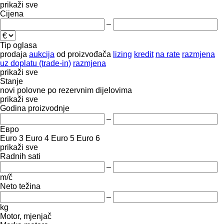
prikaži sve
Cijena
–
Tip oglasa
prodaja
aukcija
od proizvođača
lizing
kredit
na rate
razmjena
uz doplatu (trade-in)
razmjena
prikaži sve
Stanje
novi
polovne
po rezervnim dijelovima
prikaži sve
Godina proizvodnje
–
Евро
Euro 3
Euro 4
Euro 5
Euro 6
prikaži sve
Radnih sati
–
m/č
Neto težina
–
kg
Motor, mjenjač