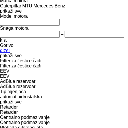
Marka motora
Caterpillar
MTU
Mercedes Benz
prikaži sve
Model motora
Snaga motora
–
k.s.
Gorivo
dizel
prikaži sve
Filter za čestice čađi
Filter za čestice čađi
EEV
EEV
AdBlue rezervoar
AdBlue rezervoar
Tip mјenjača
automat
hidrostatska
prikaži sve
Retarder
Retarder
Centralno podmazivanje
Centralno podmazivanje
Blokada diferencijala