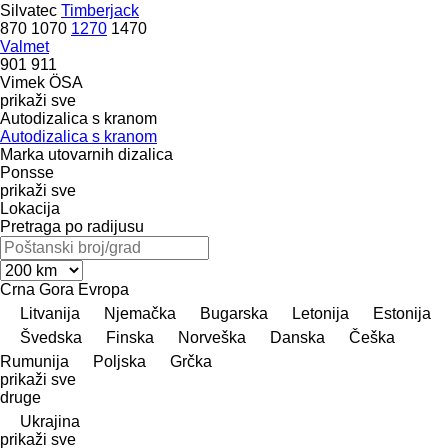
Silvatec
Timberjack
870
1070
1270
1470
Valmet
901
911
Vimek
ÖSA
prikaži sve
Autodizalica s kranom
Autodizalica s kranom
Marka utovarnih dizalica
Ponsse
prikaži sve
Lokacija
Pretraga po radijusu
Crna Gora
Evropa
Litvanija
Njemačka
Bugarska
Letonija
Estonija
Švedska
Finska
Norveška
Danska
Češka
Rumunija
Poljska
Grčka
prikaži sve
druge
Ukrajina
prikaži sve