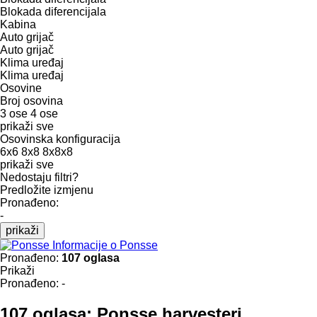
Blokada diferencijala
Kabina
Auto grijač
Auto grijač
Klima uređaj
Klima uređaj
Osovine
Broj osovina
3 ose
4 ose
prikaži sve
Osovinska konfiguracija
6x6
8x8
8x8x8
prikaži sve
Nedostaju filtri?
Predložite izmjenu
Pronađeno:
-
prikaži
Informacije o Ponsse
Pronađeno:
107 oglasa
Prikaži
Pronađeno:
-
107 oglasa:
Ponsse harvesteri