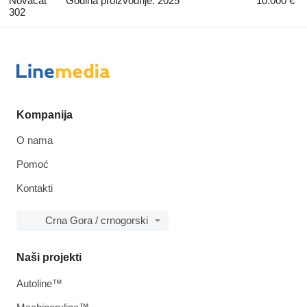
Novacat
Godina proizvodnje: 2025
10.000 €
302
Kompanija
O nama
Pomoć
Kontakti
Crna Gora / crnogorski
Naši projekti
Autoline™