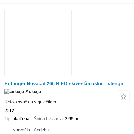
Pöttinger Novacat 266 H ED skiveslåmaskin - stengelbehandler - arbeidsbred
Aukcija
Roto-kosačica s gnječilom
2012
Tip
okačena
Širina hvatanja
2,66 m
Norveška, Andebu