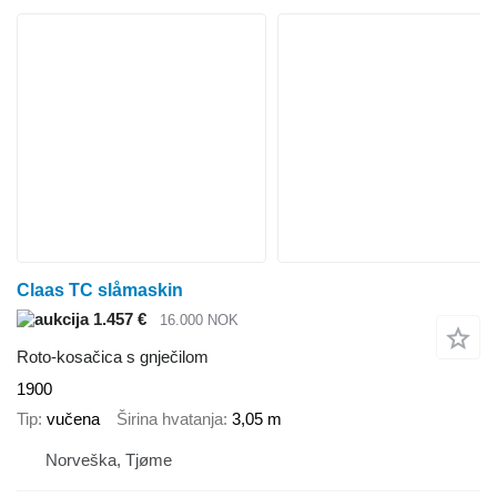
Claas TC slåmaskin
1.457 €
16.000 NOK
Roto-kosačica s gnječilom
1900
Tip
vučena
Širina hvatanja
3,05 m
Norveška, Tjøme