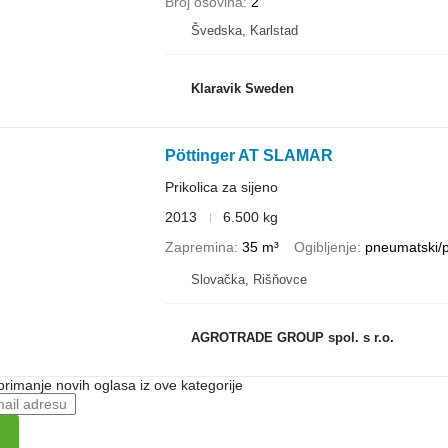
Broj osovina
2
Švedska, Karlstad
Klaravik Sweden
Pöttinger AT SLAMAR
Prikolica za sijeno
2013
6.500 kg
Zapremina
35 m³
Ogibljenje
pneumatski/
Slovačka, Rišňovce
AGROTRADE GROUP spol. s r.o.
 primanje novih oglasa iz ove kategorije