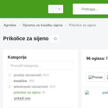
Agroline
Oprema za kosidbu sijena
Prikolice za sijeno
Prikolice za sijeno
Kategorija
96 oglasa:
P
prednji utovarivači
kosačice
teleskopski utovarivači
rotacione kosilice
prikolice za sijeno
roto-kosačice s gnječilom
prikaži sve
kranske kosilice
kosilice sa srpom