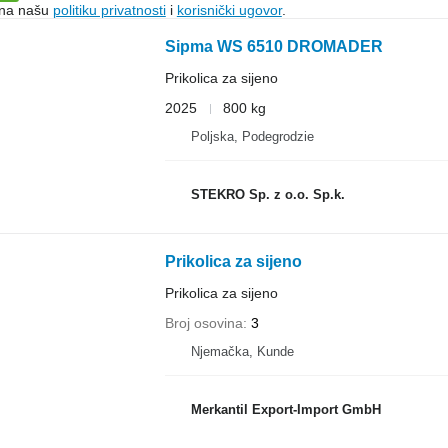
e na našu
politiku privatnosti
i
korisnički ugovor
.
Sipma WS 6510 DROMADER
Prikolica za sijeno
2025
800 kg
Poljska, Podegrodzie
STEKRO Sp. z o.o. Sp.k.
Prikolica za sijeno
Prikolica za sijeno
Broj osovina
3
Njemačka, Kunde
Merkantil Export-Import GmbH