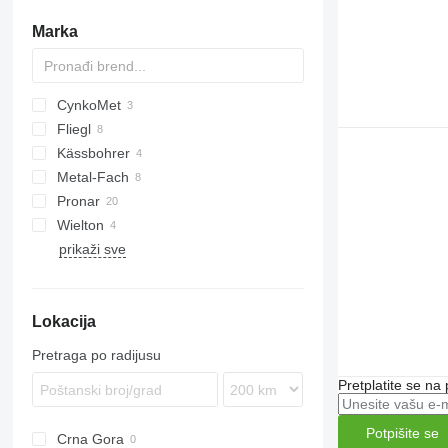
samohodne kosilice
Marka
druge kosilice
CynkoMet
Fliegl
Kässbohrer
DPW
TR
Metal-Fach
Pronar
OL
Wielton
T022
prikaži sve
T024
PRS
T026
Lokacija
Pretraga po radijusu
Pretplatite se na
Potpišite se
Crna Gora