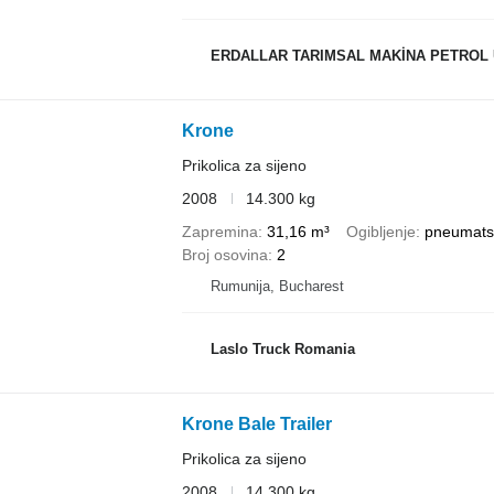
ERDALLAR TARIMSAL MAKİNA PETROL ÜR.NAK. İNŞ. HA
Krone
Prikolica za sijeno
2008
14.300 kg
Zapremina
31,16 m³
Ogibljenje
pneumats
Broj osovina
2
Rumunija, Bucharest
Laslo Truck Romania
Krone Bale Trailer
Prikolica za sijeno
2008
14.300 kg