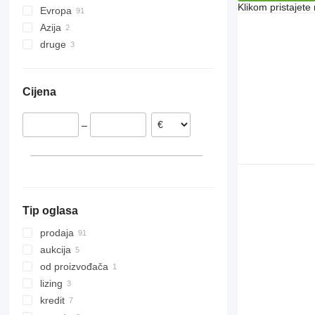
Klikom pristajet
Evropa
Azija
Njemačka
druge
Poljska
Uzbekistan
Nizozemska
Turska
Ukrajina
Danska
Argentina
Cijena
Mađarska
Francuska
–
Rumunija
Norveška
prikaži sve
Tip oglasa
prodaja
aukcija
od proizvođača
lizing
kredit