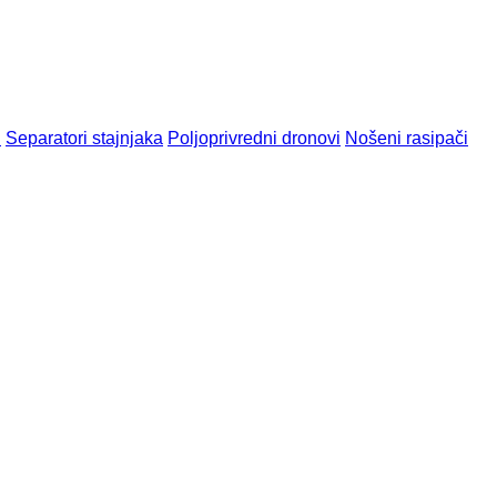
u
Separatori stajnjaka
Poljoprivredni dronovi
Nošeni rasipači