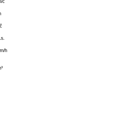
/č
m
/č
.s.
m/h
³