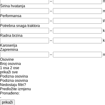
–
m
Širina hvatanja
–
Performansa
–
t
Potrebna snaga traktora
–
k
Radna brzina
–
k
Karoserija
Zapremina
–
m
Osovine
Broj osovina
1 osa
2 ose
prikaži sve
Podizna osovina
Podizna osovina
Nedostaju filtri?
Predložite izmjenu
Pronađeno:
-
prikaži