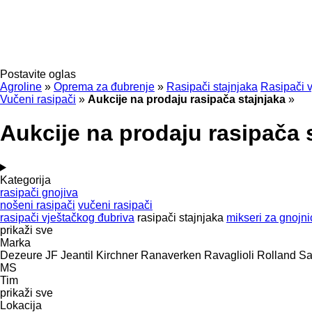
Postavite oglas
Agroline
»
Oprema za đubrenje
»
Rasipači stajnjaka
Rasipači 
Vučeni rasipači
»
Aukcije na prodaju rasipača stajnjaka
»
Aukcije na prodaju rasipača 
Kategorija
rasipači gnojiva
nošeni rasipači
vučeni rasipači
rasipači vještačkog đubriva
rasipači stajnjaka
mikseri za gnojni
prikaži sve
Marka
Dezeure
JF
Jeantil
Kirchner
Ranaverken
Ravaglioli
Rolland
S
MS
Tim
prikaži sve
Lokacija