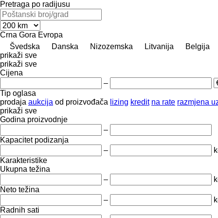
Pretraga po radijusu
Crna Gora
Evropa
Švedska
Danska
Nizozemska
Litvanija
Belgija
prikaži sve
prikaži sve
Cijena
–
Tip oglasa
prodaja
aukcija
od proizvođača
lizing
kredit
na rate
razmjena uz
prikaži sve
Godina proizvodnje
–
Kapacitet podizanja
–
k
Karakteristike
Ukupna težina
–
k
Neto težina
–
k
Radnih sati