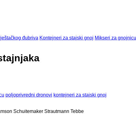
vještačkog đubriva
Kontejneri za stajski gnoj
Mikseri za gnojnic
stajnjaka
cu
poljoprivredni dronovi
kontejneri za stajski gnoj
amson
Schuitemaker
Strautmann
Tebbe