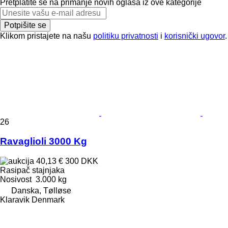
Pretplatite se na primanje novih oglasa iz ove kategorije
Potpišite se
Klikom pristajete na našu
politiku privatnosti
i
korisnički ugovor
.
26
Ravaglioli 3000 Kg
40,13 €
300 DKK
Rasipač stajnjaka
Nosivost
3.000 kg
Danska, Tølløse
Klaravik Denmark