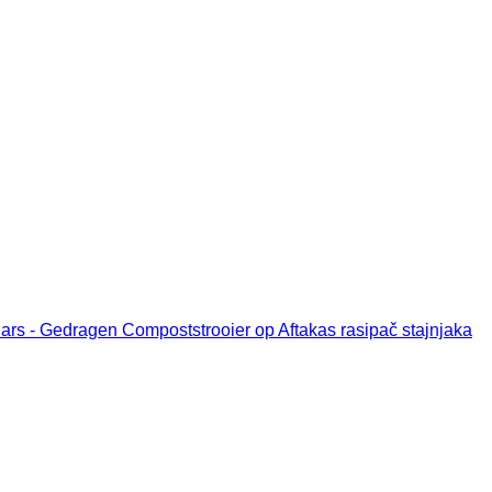
ars - Gedragen Compoststrooier op Aftakas rasipač stajnjaka