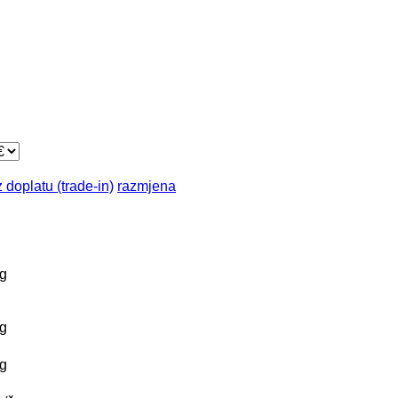
 doplatu (trade-in)
razmjena
g
g
g