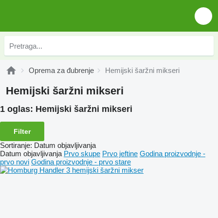
Oprema za đubrenje
Hemijski šaržni mikseri
Hemijski šaržni mikseri
1 oglas:
Hemijski šaržni mikseri
Filter
Sortiranje
:
Datum objavljivanja
Datum objavljivanja
Prvo skupe
Prvo jeftine
Godina proizvodnje -
prvo novi
Godina proizvodnje - prvo stare