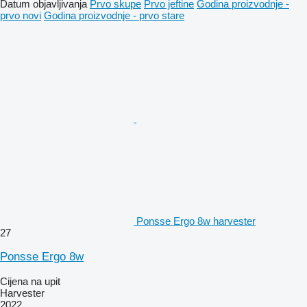
Datum objavljivanja
Prvo skupe
Prvo jeftine
Godina proizvodnje -
prvo novi
Godina proizvodnje - prvo stare
Ponsse Ergo 8w harvester
27
Ponsse Ergo 8w
Cijena na upit
Harvester
2022