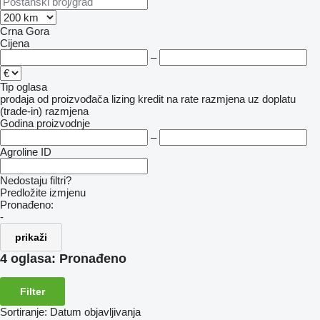
Crna Gora
Cijena
–
Tip oglasa
prodaja
od proizvođača
lizing
kredit
na rate
razmjena uz doplatu
(trade-in)
razmjena
Godina proizvodnje
–
Agroline ID
Nedostaju filtri?
Predložite izmjenu
Pronađeno:
-
prikaži
4 oglasa:
Pronađeno
Filter
Sortiranje
:
Datum objavljivanja