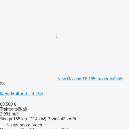
New Holland T6.155 traktor točkaš
28
New Holland T6.155
69.500 €
Traktor točkaš
2.091 m/č
Snaga
155 k.s. (114 kW)
Brzina
43 km/h
Nizozemska, Veen