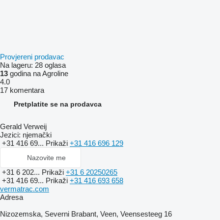
Provjereni prodavac
Na lageru:
28 oglasa
13
godina na Agroline
4.0
17 komentara
Pretplatite se na prodavca
Gerald Verweij
Jezici:
njemački
+31 416 69...
Prikaži
+31 416 696 129
Nazovite me
+31 6 202...
Prikaži
+31 6 20250265
+31 416 69...
Prikaži
+31 416 693 658
vermatrac.com
Adresa
Nizozemska, Severni Brabant, Veen, Veensesteeg 16