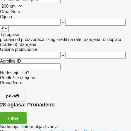
Crna Gora
Cijena
–
Tip oglasa
prodaja
od proizvođača
lizing
kredit
na rate
razmjena uz doplatu
(trade-in)
razmjena
Godina proizvodnje
–
Agroline ID
Nedostaju filtri?
Predložite izmjenu
Pronađeno:
-
prikaži
28 oglasa:
Pronađeno
Filter
Sortiranje
:
Datum objavljivanja