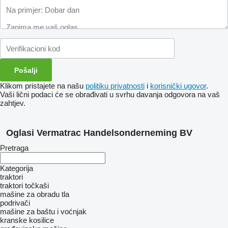
Klikom pristajete na našu
politiku privatnosti
i
korisnički ugovor
.
Vaši lični podaci će se obrađivati ​​u svrhu davanja odgovora na vaš
zahtjev.
Oglasi Vermatrac Handelsonderneming BV
Pretraga
Kategorija
traktori
traktori točkaši
mašine za obradu tla
podrivači
mašine za baštu i voćnjak
kranske kosilice