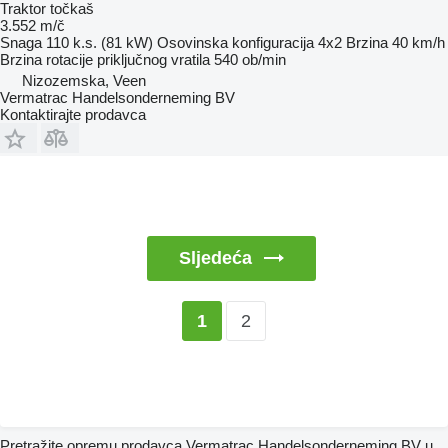
Traktor točkaš
3.552 m/č
Snaga
110 k.s. (81 kW)
Osovinska konfiguracija
4x2
Brzina
40 km/h
Brzina rotacije priključnog vratila
540 ob/min
Nizozemska, Veen
Vermatrac Handelsonderneming BV
Kontaktirajte prodavca
Sljedeća
2
1
Pretražite opremu prodavca Vermatrac Handelsonderneming BV u