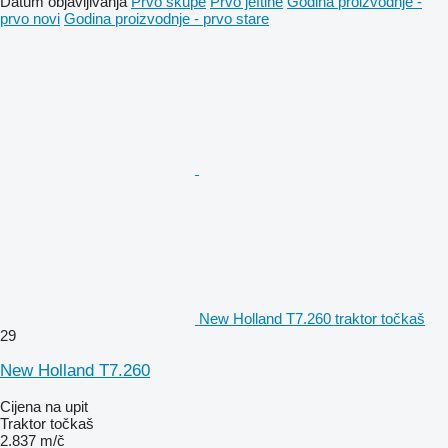
Datum objavljivanja
Prvo skupe
Prvo jeftine
Godina proizvodnje -
prvo novi
Godina proizvodnje - prvo stare
New Holland T7.260 traktor točkaš
29
New Holland T7.260
Cijena na upit
Traktor točkaš
2.837 m/č