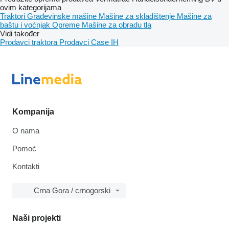
ovim kategorijama
Traktori
Građevinske mašine
Mašine za skladištenje
Mašine za
baštu i voćnjak
Opreme
Mašine za obradu tla
Vidi također
Prodavci traktora
Prodavci Case IH
Kompanija
O nama
Pomoć
Kontakti
Crna Gora / crnogorski
Naši projekti