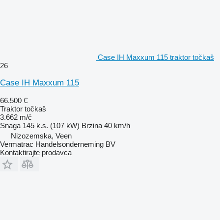
Case IH Maxxum 115 traktor točkaš
26
Case IH Maxxum 115
66.500 €
Traktor točkaš
3.662 m/č
Snaga
145 k.s. (107 kW)
Brzina
40 km/h
Nizozemska, Veen
Vermatrac Handelsonderneming BV
Kontaktirajte prodavca