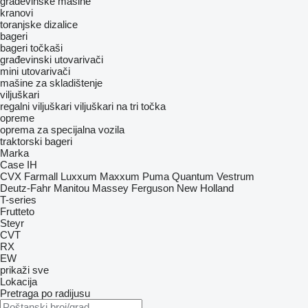
građevinske mašine
kranovi
toranjske dizalice
bageri
bageri točkaši
građevinski utovarivači
mini utovarivači
mašine za skladištenje
viljuškari
regalni viljuškari
viljuškari na tri točka
opreme
oprema za specijalna vozila
traktorski bageri
Marka
Case IH
CVX
Farmall
Luxxum
Maxxum
Puma
Quantum
Vestrum
Deutz-Fahr
Manitou
Massey Ferguson
New Holland
T-series
Frutteto
Steyr
CVT
RX
EW
prikaži sve
Lokacija
Pretraga po radijusu