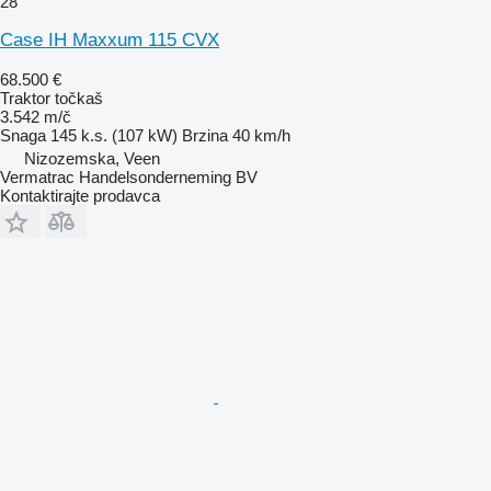
28
Case IH Maxxum 115 CVX
68.500 €
Traktor točkaš
3.542 m/č
Snaga
145 k.s. (107 kW)
Brzina
40 km/h
Nizozemska, Veen
Vermatrac Handelsonderneming BV
Kontaktirajte prodavca