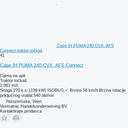
Case IH PUMA 240 CVX, AFS
Connect traktor točkaš
41
Case IH PUMA 240 CVX, AFS Connect
Cijena na upit
Traktor točkaš
2.981 m/č
Snaga
270 k.s. (198 kW)
ISOBUS
✓
Brzina
56 km/h
Brzina rotacije
priključnog vratila
540 ob/min
Nizozemska, Veen
Vermatrac Handelsonderneming BV
Kontaktirajte prodavca