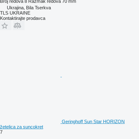
Broj redova
8
Razmak redova
70 mm
Ukrajina, Bila Tserkva
TLS UKRAINE
Kontaktirajte prodavca
Geringhoff Sun Star HORIZON
žetelica za suncokret
7