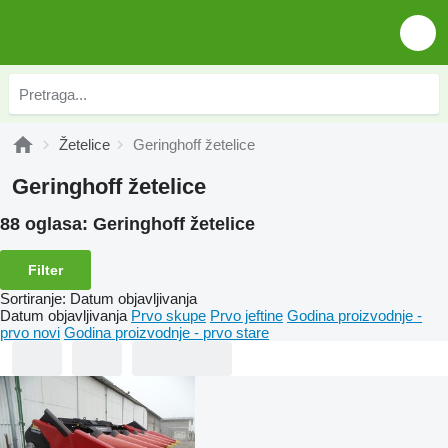
Žetelice
Geringhoff žetelice
Geringhoff žetelice
88 oglasa:
Geringhoff žetelice
Filter
Sortiranje
:
Datum objavljivanja
Datum objavljivanja
Prvo skupe
Prvo jeftine
Godina proizvodnje -
prvo novi
Godina proizvodnje - prvo stare