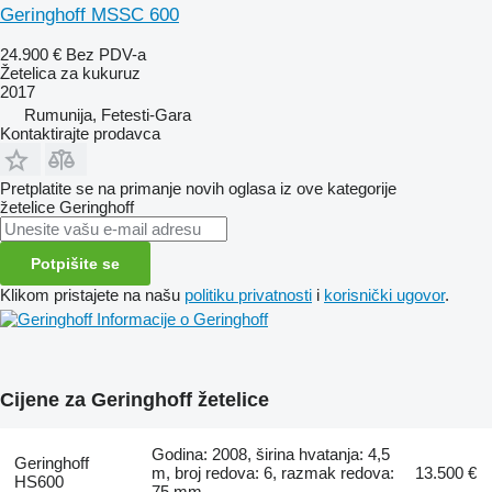
Geringhoff MSSC 600
24.900 €
Bez PDV-a
Žetelica za kukuruz
2017
Rumunija, Fetesti-Gara
Kontaktirajte prodavca
Pretplatite se na primanje novih oglasa iz ove kategorije
žetelice
Geringhoff
Potpišite se
Klikom pristajete na našu
politiku privatnosti
i
korisnički ugovor
.
Informacije o Geringhoff
Cijene za Geringhoff žetelice
Godina: 2008, širina hvatanja: 4,5
Geringhoff
m, broj redova: 6, razmak redova:
13.500 €
HS600
75 mm