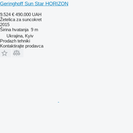
Geringhoff Sun Star HORIZON
9.524 €
490.000 UAH
Žetelica za suncokret
2015
Širina hvatanja
9 m
Ukrajina, Kyiv
Prodazh tehniki
Kontaktirajte prodavca