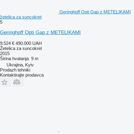
Geringhoff Opti Gap z METELIKAMI
žetelica za suncokret
5
Geringhoff Opti Gap z METELIKAMI
9.524 €
490.000 UAH
Žetelica za suncokret
2015
Širina hvatanja
9 m
Ukrajina, Kyiv
Prodazh tehniki
Kontaktirajte prodavca