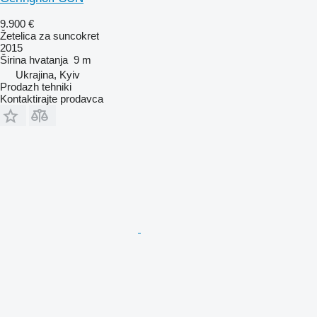
9.900 €
Žetelica za suncokret
2015
Širina hvatanja
9 m
Ukrajina, Kyiv
Prodazh tehniki
Kontaktirajte prodavca