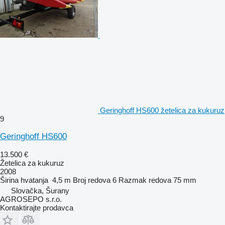
Geringhoff HS600 žetelica za kukuruz
9
Geringhoff HS600
13.500 €
Žetelica za kukuruz
2008
Širina hvatanja
4,5 m
Broj redova
6
Razmak redova
75 mm
Slovačka, Šurany
AGROSEPO s.r.o.
Kontaktirajte prodavca