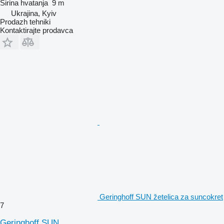
Širina hvatanja
9 m
Ukrajina, Kyiv
Prodazh tehniki
Kontaktirajte prodavca
Geringhoff SUN žetelica za suncokret
7
Geringhoff SUN