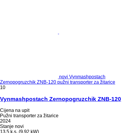
novi Vynmashpostach
Zernopogruzchik ZNB-120 pužni transporter za žitarice
10
Vynmashpostach Zernopogruzchik ZNB-120
Cijena na upit
Pužni transporter za žitarice
2024
Stanje
novi
13.5 k.s. (9.92 kW)