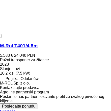
1
M-Rol T401/4 8m
5.583 €
24.040 PLN
Pužni transporter za žitarice
2023
Stanje
novi
10.2 k.s. (7.5 kW)
Poljska, Odolanów
M-ROL Sp. z o.o.
Kontaktirajte prodavca
Agroline partnerski program
Postanite naš partner i ostvarite profit za svakog privučenog
klijenta
Pogledajte ponudu