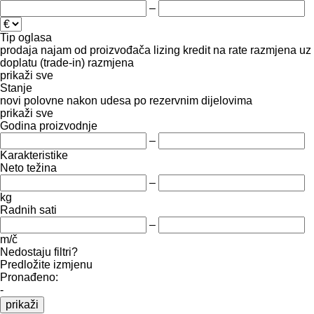
–
Tip oglasa
prodaja
najam
od proizvođača
lizing
kredit
na rate
razmjena uz
doplatu (trade-in)
razmjena
prikaži sve
Stanje
novi
polovne
nakon udesa
po rezervnim dijelovima
prikaži sve
Godina proizvodnje
–
Karakteristike
Neto težina
–
kg
Radnih sati
–
m/č
Nedostaju filtri?
Predložite izmjenu
Pronađeno:
-
prikaži