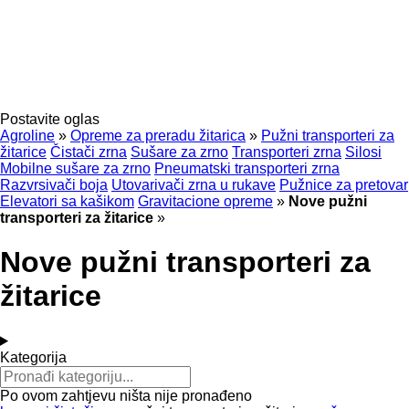
Postavite oglas
Agroline
»
Opreme za preradu žitarica
»
Pužni transporteri za
žitarice
Čistači zrna
Sušare za zrno
Transporteri zrna
Silosi
Mobilne sušare za zrno
Pneumatski transporteri zrna
Razvrsivači boja
Utovarivači zrna u rukave
Pužnice za pretovar
Elevatori sa kašikom
Gravitacione opreme
»
Nove pužni
transporteri za žitarice
»
Nove pužni transporteri za
žitarice
Kategorija
Po ovom zahtjevu ništa nije pronađeno