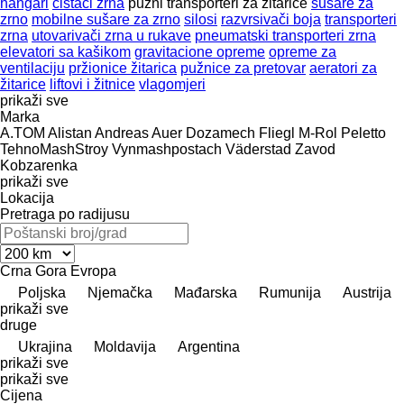
hangari
čistači zrna
pužni transporteri za žitarice
sušare za
zrno
mobilne sušare za zrno
silosi
razvrsivači boja
transporteri
zrna
utovarivači zrna u rukave
pneumatski transporteri zrna
elevatori sa kašikom
gravitacione opreme
opreme za
ventilaciju
pržionice žitarica
pužnice za pretovar
aeratori za
žitarice
liftovi i žitnice
vlagomjeri
prikaži sve
Marka
A.TOM
Alistan
Andreas Auer
Dozamech
Fliegl
M-Rol
Peletto
TehnoMashStroy
Vynmashpostach
Väderstad
Zavod
Kobzarenka
prikaži sve
Lokacija
Pretraga po radijusu
Crna Gora
Evropa
Poljska
Njemačka
Mađarska
Rumunija
Austrija
prikaži sve
druge
Ukrajina
Moldavija
Argentina
prikaži sve
prikaži sve
Cijena