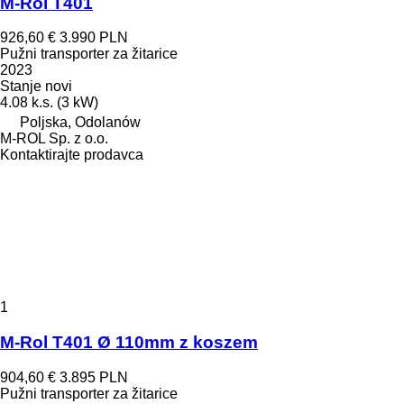
M-Rol T401
926,60 €
3.990 PLN
Pužni transporter za žitarice
2023
Stanje
novi
4.08 k.s. (3 kW)
Poljska, Odolanów
M-ROL Sp. z o.o.
Kontaktirajte prodavca
1
M-Rol T401 Ø 110mm z koszem
904,60 €
3.895 PLN
Pužni transporter za žitarice