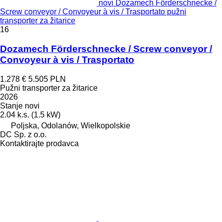
novi Dozamech Förderschnecke /
Screw conveyor / Convoyeur à vis / Trasportato pužni
transporter za žitarice
16
Dozamech Förderschnecke / Screw conveyor /
Convoyeur à vis / Trasportato
1.278 €
5.505 PLN
Pužni transporter za žitarice
2026
Stanje
novi
2.04 k.s. (1.5 kW)
Poljska, Odolanów, Wielkopolskie
DC Sp. z o.o.
Kontaktirajte prodavca