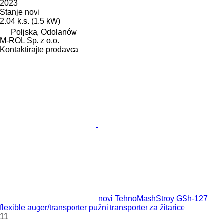
2023
Stanje
novi
2.04 k.s. (1.5 kW)
Poljska, Odolanów
M-ROL Sp. z o.o.
Kontaktirajte prodavca
novi TehnoMashStroy GSh-127
flexible auger/transporter pužni transporter za žitarice
11