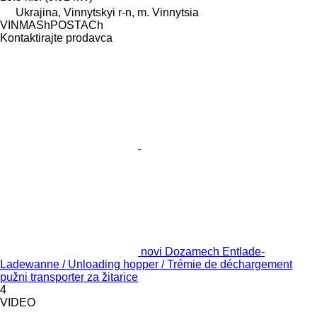
Ukrajina, Vinnytskyi r-n, m. Vinnytsia
VINMAShPOSTACh
Kontaktirajte prodavca
novi Dozamech Entlade-
Ladewanne / Unloading hopper / Trémie de déchargement
pužni transporter za žitarice
4
VIDEO