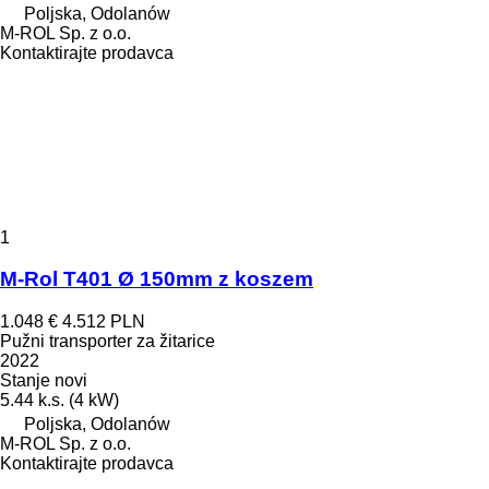
Poljska, Odolanów
M-ROL Sp. z o.o.
Kontaktirajte prodavca
1
M-Rol T401 Ø 150mm z koszem
1.048 €
4.512 PLN
Pužni transporter za žitarice
2022
Stanje
novi
5.44 k.s. (4 kW)
Poljska, Odolanów
M-ROL Sp. z o.o.
Kontaktirajte prodavca