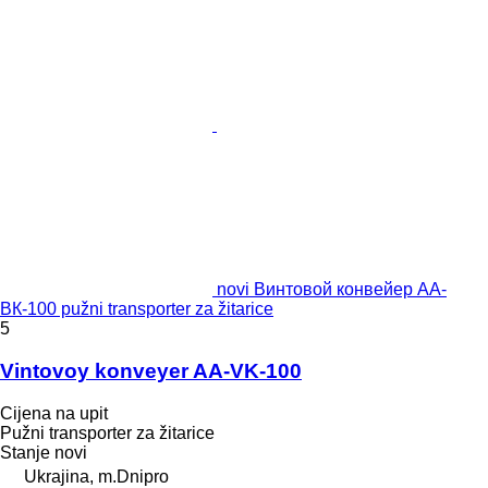
novi Винтовой конвейер АА-
ВК-100 pužni transporter za žitarice
5
Vintovoy konveyer AA-VK-100
Cijena na upit
Pužni transporter za žitarice
Stanje
novi
Ukrajina, m.Dnipro