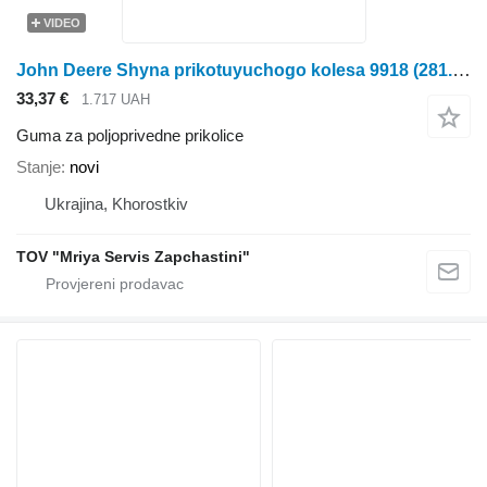
VIDEO
John Deere Shyna prikotuyuchogo kolesa 9918 (281.26) pTMTs-13030
33,37 €
1.717 UAH
Guma za poljoprivedne prikolice
Stanje
novi
Ukrajina, Khorostkiv
TOV "Mriya Servis Zapchastini"