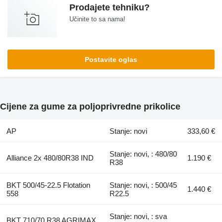
Prodajete tehniku?
Učinite to sa nama!
Postavite oglas
Cijene za gume za poljoprivredne prikolice
AP
Stanje: novi
333,60 €
Stanje: novi, : 480/80
Alliance 2x 480/80R38 IND
1.190 €
R38
BKT 500/45-22.5 Flotation
Stanje: novi, : 500/45
1.440 €
558
R22.5
Stanje: novi, : sva
BKT 710/70 R38 AGRIMAX