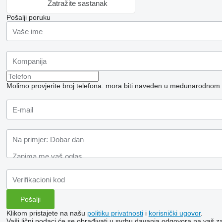
Zatražite sastanak
Pošalji poruku
Molimo provjerite broj telefona: mora biti naveden u međunarodnom
Klikom pristajete na našu
politiku privatnosti
i
korisnički ugovor
.
Vaši lični podaci će se obrađivati ​​u svrhu davanja odgovora na vaš za