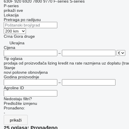
630F
920
6920
7800
9770
F-series
S-series
P-series
prikaži sve
Lokacija
Pretraga po radijusu
Crna Gora
druge
Ukrajina
Cijena
–
Tip oglasa
prodaja
od proizvođača
lizing
kredit
na rate
razmjena uz doplatu (tra
Stanje
novi
polovne
obnovljena
Godina proizvodnje
–
Agroline ID
Nedostaju filtri?
Predložite izmjenu
Pronađeno:
-
prikaži
25 oglasa:
Pronađeno