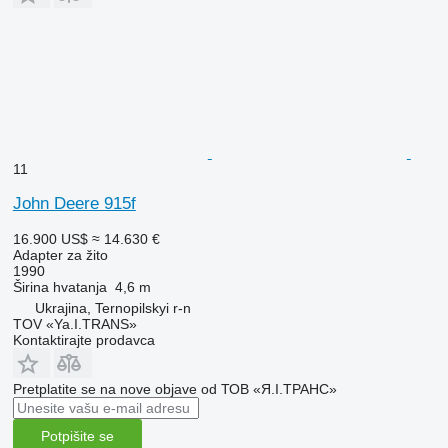
11
John Deere 915f
16.900 US$
≈ 14.630 €
Adapter za žito
1990
Širina hvatanja
4,6 m
Ukrajina, Ternopilskyi r-n
TOV «Ya.I.TRANS»
Kontaktirajte prodavca
Pretplatite se na nove objave od ТОВ «Я.І.ТРАНС»
Potpišite se