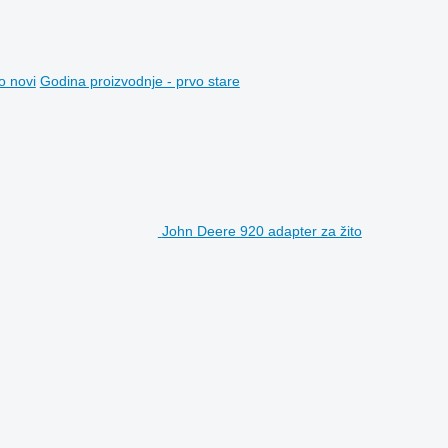
o novi
Godina proizvodnje - prvo stare
John Deere 920 adapter za žito