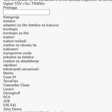
Oglasi TOV «Ya.I.TRANS»
Pretraga
Kategorija
žetelice
adapteri za žito
žetelice za kukuruz
kombajni
kombajni za žito
traktori
traktori točkaši
mašine za obradu tla
kultivatori
transportna vozila
prikolice za žetelice
mašine za skladištenje
viljuškari
teleskopski utovarivači
Marka
Case IH
TerraFlex
Caterpillar
Claas
Lexion
Geringhoff
PCA
JCB
535
541
John Deere