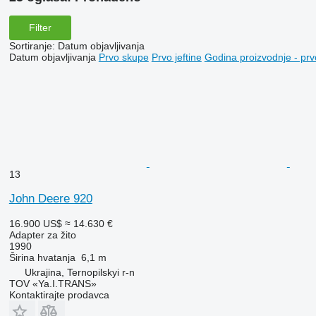
Filter
Sortiranje
:
Datum objavljivanja
Datum objavljivanja
Prvo skupe
Prvo jeftine
Godina proizvodnje - prv
13
John Deere 920
16.900 US$
≈ 14.630 €
Adapter za žito
1990
Širina hvatanja
6,1 m
Ukrajina, Ternopilskyi r-n
TOV «Ya.I.TRANS»
Kontaktirajte prodavca