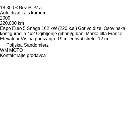
18.800 €
Bez PDV-a
Auto dizalica s korpom
2009
220.000 km
Евро
Euro 5
Snaga
162 kW (220 k.s.)
Gorivo
dizel
Osovinska
konfiguracija
4x2
Ogibljenje
gibanj/gibanj
Marka lifta
France
Elévateur
Visina podizanja
19 m
Dohvat strele
12 m
Poljska, Sandomierz
WM MOTO
Kontaktirajte prodavca