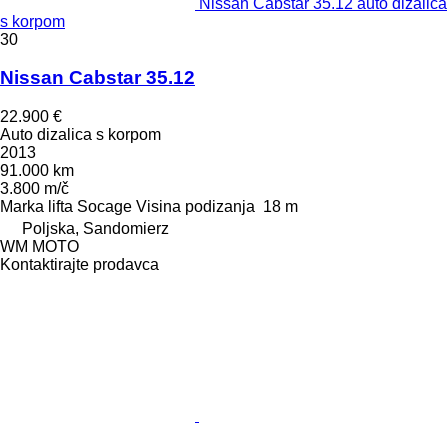
Nissan Cabstar 35.12 auto dizalica
s korpom
30
Nissan Cabstar 35.12
22.900 €
Auto dizalica s korpom
2013
91.000 km
3.800 m/č
Marka lifta
Socage
Visina podizanja
18 m
Poljska, Sandomierz
WM MOTO
Kontaktirajte prodavca