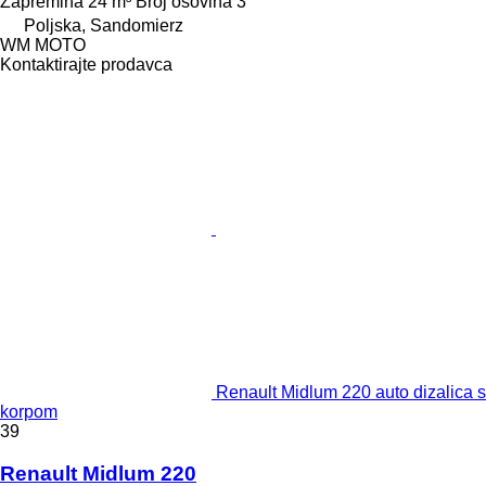
Zapremina
24 m³
Broj osovina
3
Poljska, Sandomierz
WM MOTO
Kontaktirajte prodavca
Renault Midlum 220 auto dizalica s
korpom
39
Renault Midlum 220