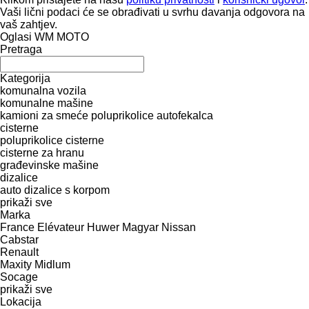
Vaši lični podaci će se obrađivati ​​u svrhu davanja odgovora na
vaš zahtjev.
Oglasi WM MOTO
Pretraga
Kategorija
komunalna vozila
komunalne mašine
kamioni za smeće
poluprikolice autofekalca
cisterne
poluprikolice cisterne
cisterne za hranu
građevinske mašine
dizalice
auto dizalice s korpom
prikaži sve
Marka
France Elévateur
Huwer
Magyar
Nissan
Cabstar
Renault
Maxity
Midlum
Socage
prikaži sve
Lokacija