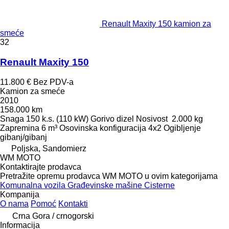
Renault Maxity 150 kamion za
smeće
32
Renault Maxity 150
11.800 €
Bez PDV-a
Kamion za smeće
2010
158.000 km
Snaga
150 k.s. (110 kW)
Gorivo
dizel
Nosivost
2.000 kg
Zapremina
6 m³
Osovinska konfiguracija
4x2
Ogibljenje
gibanj/gibanj
Poljska, Sandomierz
WM MOTO
Kontaktirajte prodavca
Pretražite opremu prodavca WM MOTO u ovim kategorijama
Komunalna vozila
Građevinske mašine
Cisterne
Kompanija
O nama
Pomoć
Kontakti
Crna Gora / crnogorski
Informacija