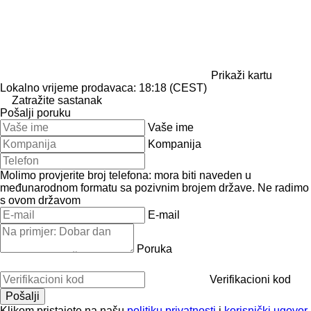
Prikaži kartu
Lokalno vrijeme prodavaca: 18:18 (CEST)
Zatražite sastanak
Pošalji poruku
Vaše ime
Kompanija
Molimo provjerite broj telefona: mora biti naveden u
međunarodnom formatu sa pozivnim brojem države.
Ne radimo
s ovom državom
E-mail
Poruka
Verifikacioni kod
Klikom pristajete na našu
politiku privatnosti
i
korisnički ugovor
.