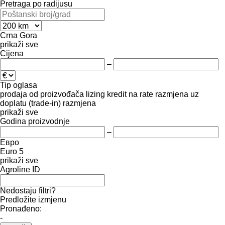
Pretraga po radijusu
Crna Gora
prikaži sve
Cijena
–
Tip oglasa
prodaja
od proizvođača
lizing
kredit
na rate
razmjena uz
doplatu (trade-in)
razmjena
prikaži sve
Godina proizvodnje
–
Евро
Euro 5
prikaži sve
Agroline ID
Nedostaju filtri?
Predložite izmjenu
Pronađeno:
-