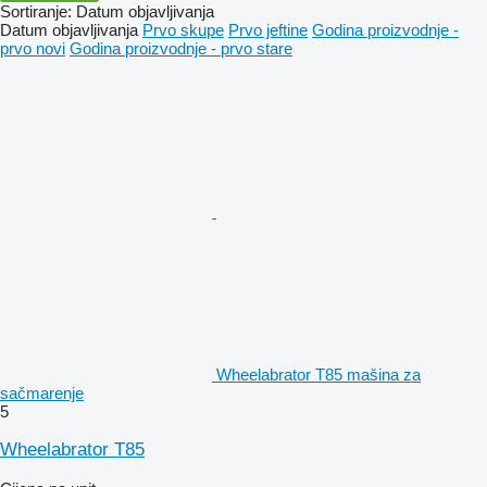
Sortiranje
:
Datum objavljivanja
Datum objavljivanja
Prvo skupe
Prvo jeftine
Godina proizvodnje -
prvo novi
Godina proizvodnje - prvo stare
Wheelabrator T85 mašina za
sačmarenje
5
Wheelabrator T85