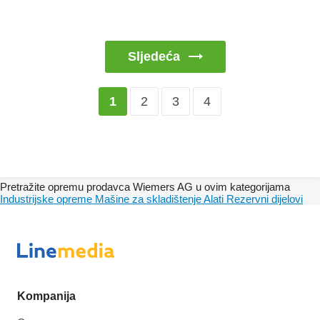
Sljedeća
2
3
4
1
Pretražite opremu prodavca Wiemers AG u ovim kategorijama
Industrijske opreme
Mašine za skladištenje
Alati
Rezervni dijelovi
Kompanija