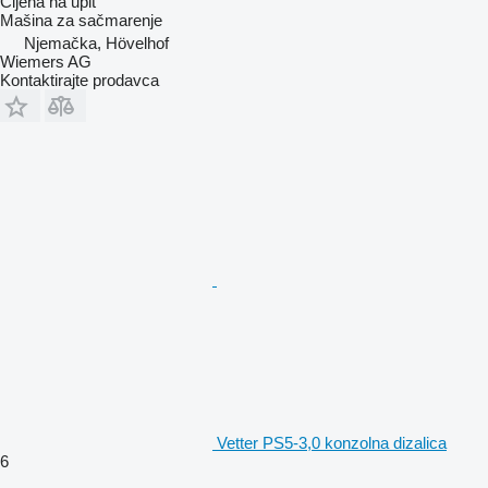
Cijena na upit
Mašina za sačmarenje
Njemačka, Hövelhof
Wiemers AG
Kontaktirajte prodavca
Vetter PS5-3,0 konzolna dizalica
6