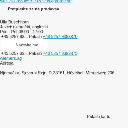
site1741788069917157208.agroline.de
Pretplatite se na prodavca
Ulla Buschhorn
Jezici:
njemački, engleski
Pon - Pet
08:00 - 17:00
+49 5257 93...
Prikaži
+49 5257 9383870
Nazovite me
+49 5257 93...
Prikaži
+49 5257 9383879
wiemers.ag
Adresa
Njemačka, Sjeverni Rejn, D-33161, Hövelhof, Mergelweg 206
Prikaži kartu