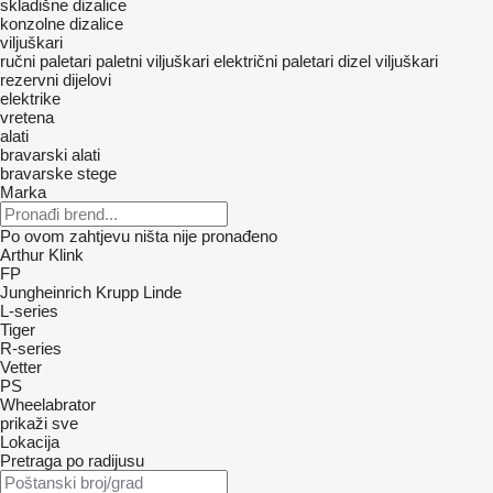
skladišne dizalice
konzolnе dizalicе
viljuškari
ručni paletari
paletni viljuškari
električni paletari
dizel viljuškari
rezervni dijelovi
elektrike
vretena
alati
bravarski alati
bravarske stege
Marka
Po ovom zahtjevu ništa nije pronađeno
Arthur Klink
FP
Jungheinrich
Krupp
Linde
L-series
Tiger
R-series
Vetter
PS
Wheelabrator
prikaži sve
Lokacija
Pretraga po radijusu