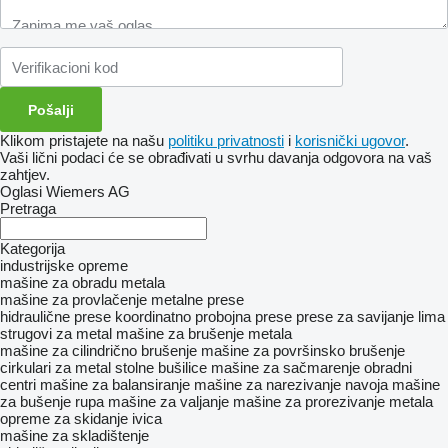
Klikom pristajete na našu
politiku privatnosti
i
korisnički ugovor
.
Vaši lični podaci će se obrađivati ​​u svrhu davanja odgovora na vaš
zahtjev.
Oglasi Wiemers AG
Pretraga
Kategorija
industrijske opreme
mašine za obradu metala
mašine za provlačenje
metalne prese
hidraulične prese
koordinatno probojna prese
prese za savijanje lima
strugovi za metal
mašine za brušenje metala
mašine za cilindrično brušenje
mašine za površinsko brušenje
cirkulari za metal
stolne bušilice
mašine za sačmarenje
obradni
centri
mašine za balansiranje
mašine za narezivanje navoja
mašine
za bušenje rupa
mašine za valjanje
mašine za prorezivanje metala
opreme za skidanje ivica
mašine za skladištenje