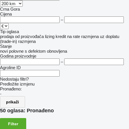
Crna Gora
Cijena
–
Tip oglasa
prodaja
od proizvođača
lizing
kredit
na rate
razmjena uz doplatu
(trade-in)
razmjena
Stanje
novi
polovne
s defektom
obnovljena
Godina proizvodnje
–
Agroline ID
Nedostaju filtri?
Predložite izmjenu
Pronađeno:
-
prikaži
50 oglasa:
Pronađeno
Filter