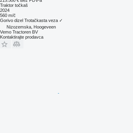
219.500 €
Bez PDV-a
Traktor točkaš
2024
560 m/č
Gorivo
dizel
Trotačkasta veza
✓
Nizozemska, Hoogeveen
Vemo Tractoren BV
Kontaktirajte prodavca