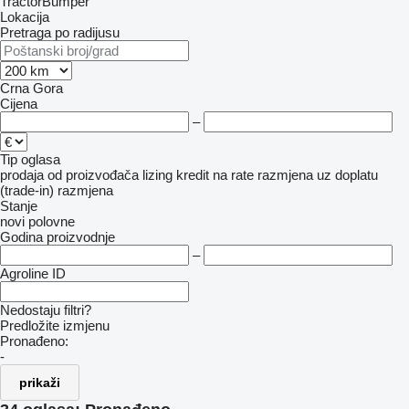
TractorBumper
Lokacija
Pretraga po radijusu
Crna Gora
Cijena
–
Tip oglasa
prodaja
od proizvođača
lizing
kredit
na rate
razmjena uz doplatu
(trade-in)
razmjena
Stanje
novi
polovne
Godina proizvodnje
–
Agroline ID
Nedostaju filtri?
Predložite izmjenu
Pronađeno:
-
prikaži