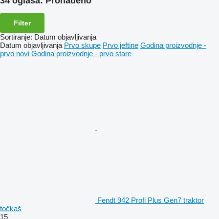
34 oglasa:
Pronađeno
Filter
Sortiranje
:
Datum objavljivanja
Datum objavljivanja
Prvo skupe
Prvo jeftine
Godina proizvodnje -
prvo novi
Godina proizvodnje - prvo stare
Fendt 942 Profi Plus Gen7 traktor
točkaš
15