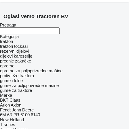
Oglasi Vemo Tractoren BV
Pretraga
Kategorija
traktori
traktori točkaši
rezervni dijelovi
dijelovi karoserije
prednje zakačke
opreme
opreme za poljoprivredne mašine
protivteže traktora
gume i felne
gume za poljoprivredne mašine
gume za traktore
Marka
BKT
Claas
Arion
Axion
Fendt
John Deere
6M
6R
7R
6100
6140
New Holland
T-series