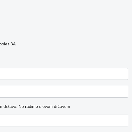
mpolės 3A
m države.
Ne radimo s ovom državom