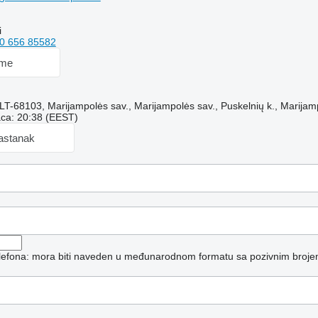
i
0 656 85582
 me
 LT-68103, Marijampolės sav., Marijampolės sav., Puskelnių k., Marija
aca: 20:38 (EEST)
sastanak
telefona: mora biti naveden u međunarodnom formatu sa pozivnim broje