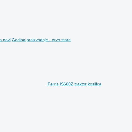
o novi
Godina proizvodnje - prvo stare
Ferris IS600Z traktor kosilica