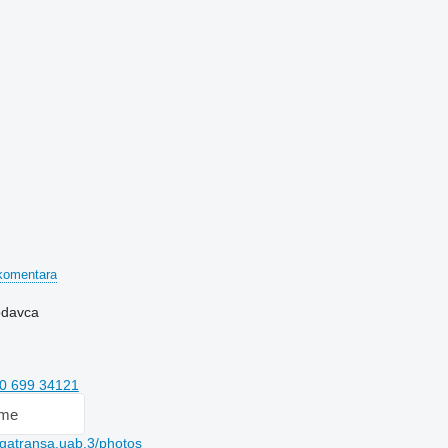
komentara
rodavca
0 699 34121
 me
gatransa.uab.3/photos