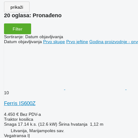
prikaži
20 oglasa:
Pronađeno
Filter
Sortiranje
:
Datum objavljivanja
Datum objavljivanja
Prvo skupe
Prvo jeftine
Godina proizvodnje - prv
10
Ferris IS600Z
4.450 €
Bez PDV-a
Traktor kosilica
Snaga
17.14 k.s. (12.6 kW)
Širina hvatanja
1,12 m
Litvanija, Marijampolės sav.
Vegatransa IĮ