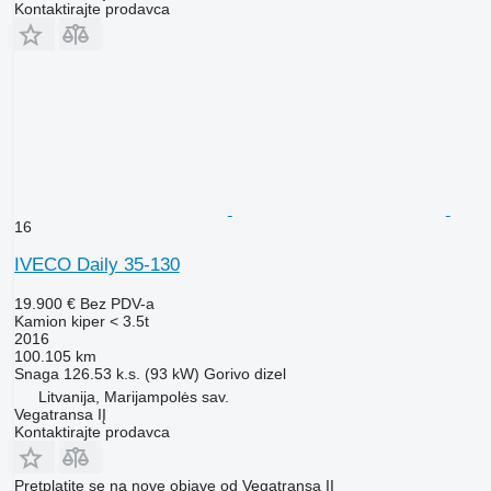
Kontaktirajte prodavca
16
IVECO Daily 35-130
19.900 €
Bez PDV-a
Kamion kiper < 3.5t
2016
100.105 km
Snaga
126.53 k.s. (93 kW)
Gorivo
dizel
Litvanija, Marijampolės sav.
Vegatransa IĮ
Kontaktirajte prodavca
Pretplatite se na nove objave od Vegatransa IĮ