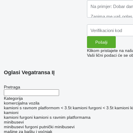
Klikom pristajete na na
Vaši lični podaci će se o
Oglasi Vegatransa IĮ
Pretraga
Kategorija
komercijalna vozila
kamioni s ravnom platformom < 3.5t
kamioni furgoni < 3.5t
kamioni ki
kamioni
kamioni furgoni
kamioni s ravnim platformama
minibusevi
minibusevi furgoni
putnički minibusevi
mašine za baštu i voćnjak