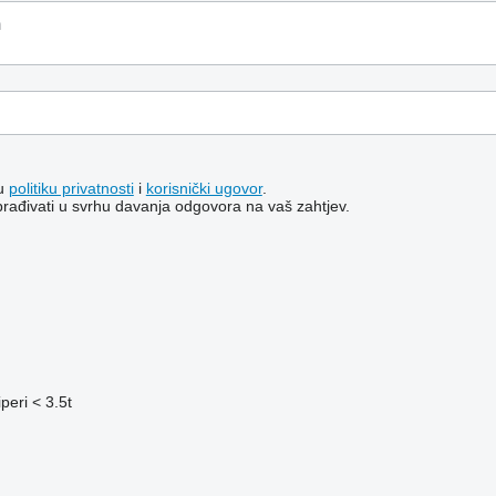
šu
politiku privatnosti
i
korisnički ugovor
.
brađivati ​​u svrhu davanja odgovora na vaš zahtjev.
peri < 3.5t