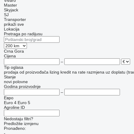
Vivaro
Master
Skyjack
SJ
Transporter
prikaži sve
Lokacija
Pretraga po radijusu
Crna Gora
Cijena
–
Tip oglasa
prodaja
od proizvođača
lizing
kredit
na rate
razmjena uz doplatu (tra
Stanje
novi
polovne
Godina proizvodnje
–
Евро
Euro 4
Euro 5
Agroline ID
Nedostaju filtri?
Predložite izmjenu
Pronađeno:
-