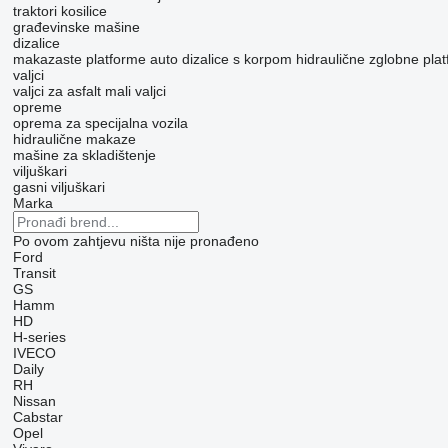
traktori kosilice
građevinske mašine
dizalice
makazaste platforme
auto dizalice s korpom
hidraulične zglobne pla
valjci
valjci za asfalt
mali valjci
opreme
oprema za specijalna vozila
hidraulične makaze
mašine za skladištenje
viljuškari
gasni viljuškari
Marka
Po ovom zahtjevu ništa nije pronađeno
Ford
Transit
GS
Hamm
HD
H-series
IVECO
Daily
RH
Nissan
Cabstar
Opel