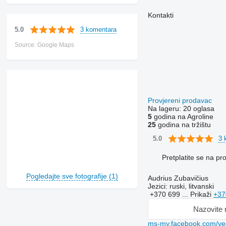
Kontakti
3 komentara
5.0
Source: Google Maps
Provjereni prodavac
Na lageru:
20 oglasa
5
godina na Agroline
25
godina na tržištu
3 
5.0
Pretplatite se na p
Pogledajte sve fotografije (1)
Audrius Zubavičius
Jezici:
ruski, litvanski
+370 699 ...
Prikaži
+37
Nazovite
ms-my.facebook.com/ve