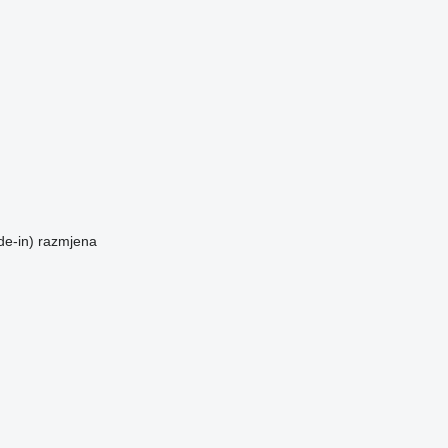
de-in)
razmjena