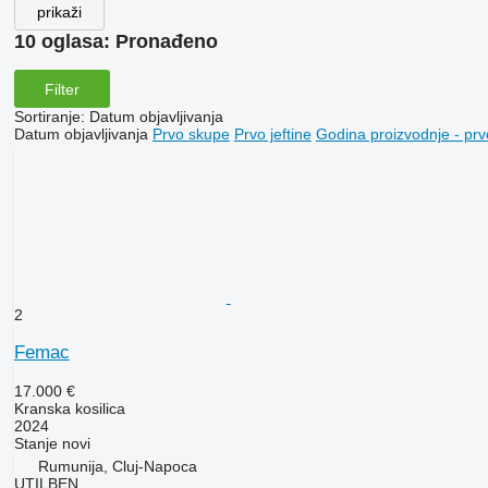
prikaži
10 oglasa:
Pronađeno
Filter
Sortiranje
:
Datum objavljivanja
Datum objavljivanja
Prvo skupe
Prvo jeftine
Godina proizvodnje - prv
2
Femac
17.000 €
Kranska kosilica
2024
Stanje
novi
Rumunija, Cluj-Napoca
UTILBEN