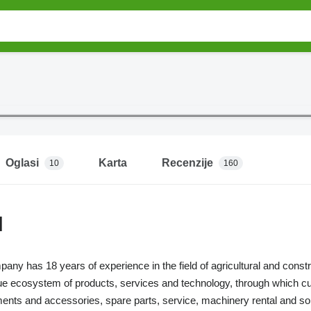
Oglasi
Karta
Recenzije
10
160
N
any has 18 years of experience in the field of agricultural and cons
ue ecosystem of products, services and technology, through which cu
ents and accessories, spare parts, service, machinery rental and sol