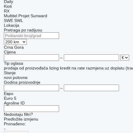
Daily
Kioti
RX
Multitel
Projet
Sunward
SWE
SWL
Lokacija
Pretraga po radijusu
Crna Gora
Cijena
–
Tip oglasa
prodaja
od proizvođača
lizing
kredit
na rate
razmjena uz doplatu (tra
Stanje
novi
polovne
Godina proizvodnje
–
Евро
Euro 5
Agroline ID
Nedostaju filtri?
Predložite izmjenu
Pronađeno:
-