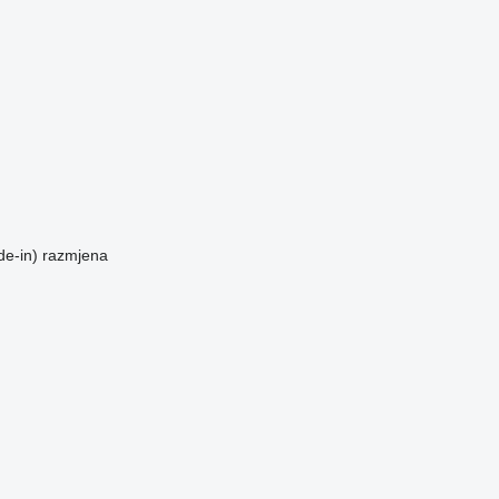
de-in)
razmjena