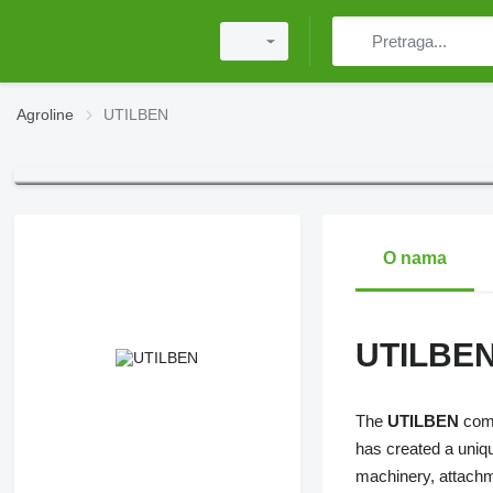
Agroline
UTILBEN
O nama
UTILBE
The
UTILBEN
comp
has created a uniq
machinery, attachm