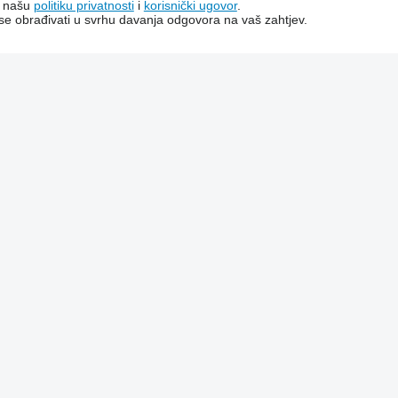
a našu
politiku privatnosti
i
korisnički ugovor
.
 se obrađivati ​​u svrhu davanja odgovora na vaš zahtjev.