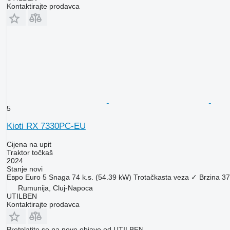
Kontaktirajte prodavca
5
Kioti RX 7330PC-EU
Cijena na upit
Traktor točkaš
2024
Stanje
novi
Евро
Euro 5
Snaga
74 k.s. (54.39 kW)
Trotačkasta veza
✓
Brzina
37
Rumunija, Cluj-Napoca
UTILBEN
Kontaktirajte prodavca
Pretplatite se na nove objave od UTILBEN