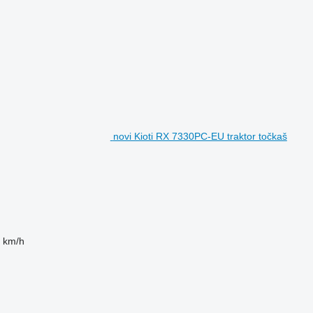
novi Kioti RX 7330PC-EU traktor točkaš
 km/h