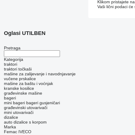
Klikom pristajete n
Vaši lični podaci će
Oglasi UTILBEN
Pretraga
Kategorija
traktori
traktori točkaši
mašine za zaliјеvanje i navodnjavanje
vučene prskalice
mašine za baštu i voćnjak
kranske kosilice
građevinske mašine
bageri
mini bageri
bageri gusjeničari
građevinski utovarivači
mini utovarivači
dizalice
auto dizalice s korpom
Marka
Femac
IVECO