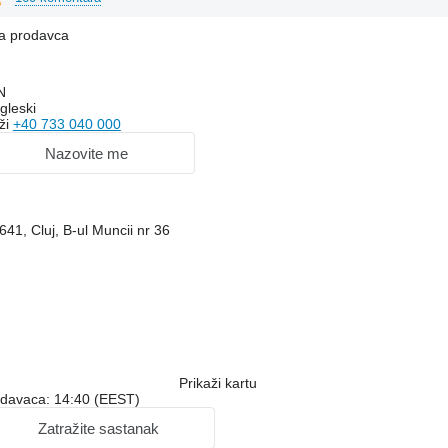
na prodavca
N
gleski
ži
+40 733 040 000
Nazovite me
641, Cluj, B-ul Muncii nr 36
Prikaži kartu
odavaca: 14:40 (EEST)
Zatražite sastanak