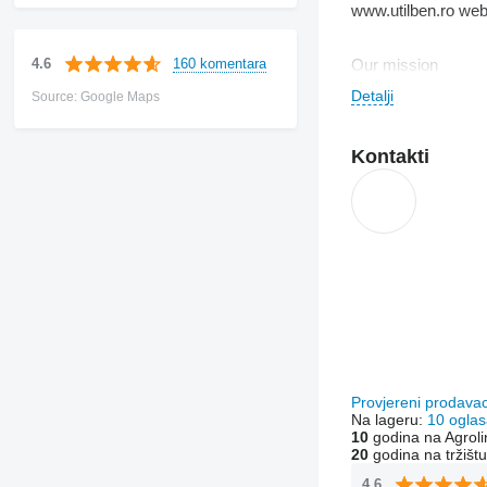
www.utilben.ro web
160 komentara
4.6
Our mission
To create a unique 
Detalji
Source: Google Maps
Our vision
Kontakti
Let's transform em
Our Beliefs
We solve problem
We offer complete a
transport, purchase
UTILBEN
is a dea
accelerated develop
Provjereni prodava
Na lageru:
10 oglas
10
godina na Agroli
20
godina na tržištu
4.6