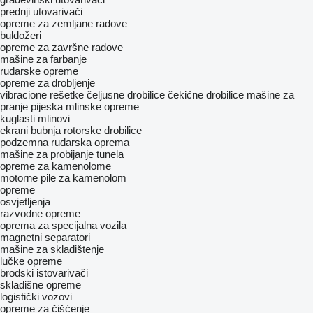
prednji utovarivači
opreme za zemljane radove
buldožeri
opreme za završne radove
mašine za farbanje
rudarske opreme
opreme za drobljenje
vibracione rešetke
čeljusne drobilice
čekićne drobilice
mašine za
pranje pijeska
mlinske opreme
kuglasti mlinovi
ekrani bubnja
rotorske drobilice
podzemna rudarska oprema
mašine za probijanje tunela
opreme za kamenolome
motorne pile za kamenolom
opreme
osvjetljenja
razvodne opreme
oprema za specijalna vozila
magnetni separatori
mašine za skladištenje
lučke opreme
brodski istovarivači
skladišne opreme
logistički vozovi
opreme za čišćenje