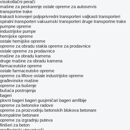
visokotlačni perači
mašine za peskarenje
ostale opreme za autoservis
transportne trake
trakasti konvejeri
poljoprivredni transporteri
valjkasti transporteri
spiralni transporteri
vakuumski transporteri
druge transportne trake
pumpne opreme
industrijske pumpe
hemijske opreme
ostale hemijske opreme
opreme za obradu stakla
opreme za prodavnice
ostale opreme za prodavnice
mašine za obradu kamena
druge mašine za obradu kamena
farmaceutske opreme
ostale farmaceutske opreme
opreme za liftove
ostale industrijske opreme
građevinske mašine
opreme za bušenje
bušaća postrojenja
bageri
plovni bageri
bageri gusjeničari
bageri amfibije
opreme za betonske radove
opreme za proizvodnju betonskih blokova
betonare
kompaktne betonare
opreme za izgradnju puteva
finišeri za beton
građevinski utovarivači