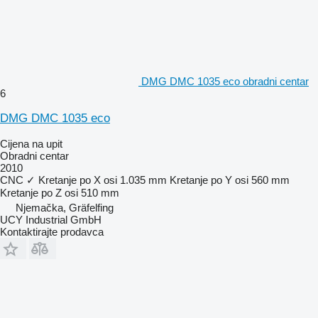
DMG DMC 1035 eco obradni centar
6
DMG DMC 1035 eco
Cijena na upit
Obradni centar
2010
CNC
✓
Kretanje po X osi
1.035 mm
Kretanje po Y osi
560 mm
Kretanje po Z osi
510 mm
Njemačka, Gräfelfing
UCY Industrial GmbH
Kontaktirajte prodavca