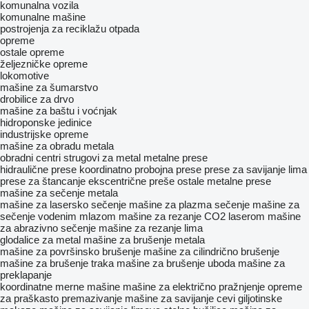
komunalna vozila
komunalne mašine
postrojenja za reciklažu otpada
opreme
ostale opreme
željezničke opreme
lokomotive
mašine za šumarstvo
drobilice za drvo
mašine za baštu i voćnjak
hidroponske jedinice
industrijske opreme
mašine za obradu metala
obradni centri
strugovi za metal
metalne prese
hidraulične prese
koordinatno probojna prese
prese za savijanje lima
prese za štancanje
ekscentrične preše
ostale metalne prese
mašine za sečenje metala
mašine za lasersko sečenje
mašine za plazma sečenje
mašine za
sečenje vodenim mlazom
mašine za rezanje CO2 laserom
mašine
za abrazivno sečenje
mašine za rezanje lima
glodalice za metal
mašine za brušenje metala
mašine za površinsko brušenje
mašine za cilindrično brušenje
mašine za brušenje traka
mašine za brušenje uboda
mašine za
preklapanje
koordinatne merne mašine
mašine za električno pražnjenje
opreme
za praškasto premazivanje
mašine za savijanje cevi
giljotinske