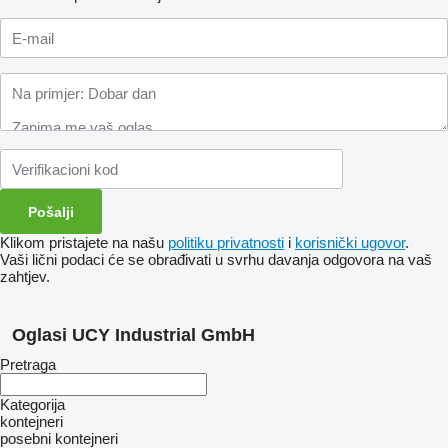
Klikom pristajete na našu
politiku privatnosti
i
korisnički ugovor
.
Vaši lični podaci će se obrađivati ​​u svrhu davanja odgovora na vaš
zahtjev.
Oglasi UCY Industrial GmbH
Pretraga
Kategorija
kontejneri
posebni kontejneri