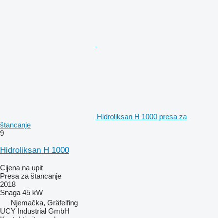
Hidroliksan H 1000 presa za
štancanje
9
Hidroliksan H 1000
Cijena na upit
Presa za štancanje
2018
Snaga
45 kW
Njemačka, Gräfelfing
UCY Industrial GmbH