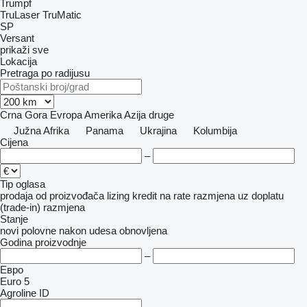
Trumpf
TruLaser
TruMatic
SP
Versant
prikaži sve
Lokacija
Pretraga po radijusu
Crna Gora
Evropa
Amerika
Azija
druge
Južna Afrika
Panama
Ukrajina
Kolumbija
Cijena
–
Tip oglasa
prodaja
od proizvođača
lizing
kredit
na rate
razmjena uz doplatu
(trade-in)
razmjena
Stanje
novi
polovne
nakon udesa
obnovljena
Godina proizvodnje
–
Евро
Euro 5
Agroline ID