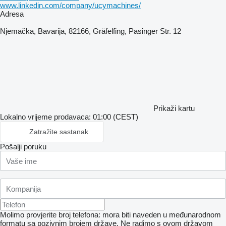
www.linkedin.com/company/ucymachines/
Adresa
Njemačka, Bavarija, 82166, Gräfelfing, Pasinger Str. 12
Prikaži kartu
Lokalno vrijeme prodavaca: 01:00 (CEST)
Zatražite sastanak
Pošalji poruku
Molimo provjerite broj telefona: mora biti naveden u međunarodnom
formatu sa pozivnim brojem države.
Ne radimo s ovom državom