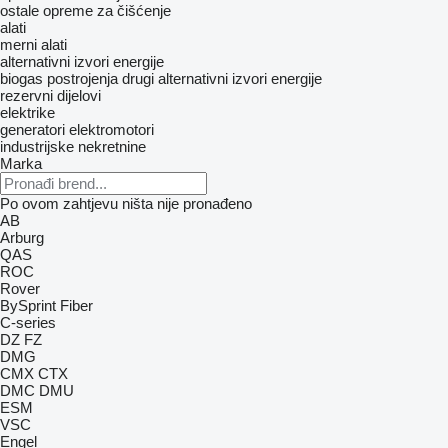
ostale opreme za čišćenje
alati
merni alati
alternativni izvori energije
biogas postrojenja
drugi alternativni izvori energije
rezervni dijelovi
elektrike
generatori
elektromotori
industrijske nekretnine
Marka
Po ovom zahtjevu ništa nije pronađeno
AB
Arburg
QAS
ROC
Rover
BySprint Fiber
C-series
DZ
FZ
DMG
CMX
CTX
DMC
DMU
ESM
VSC
Engel