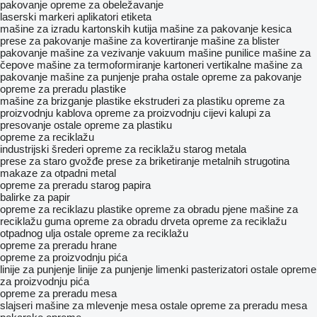
pakovanje
opreme za obeležavanje
laserski markeri
aplikatori etiketa
mašine za izradu kartonskih kutija
mašine za pakovanje kesica
prese za pakovanje
mašine za kovertiranje
mašine za blister
pakovanje
mašine za vezivanje
vakuum mašine
punilice
mašine za
čepove
mašine za termoformiranje
kartoneri
vertikalne mašine za
pakovanje
mašine za punjenje praha
ostale opreme za pakovanje
opreme za preradu plastike
mašine za brizganje plastike
ekstruderi za plastiku
opreme za
proizvodnju kablova
opreme za proizvodnju cijevi
kalupi za
presovanje
ostale opreme za plastiku
opreme za reciklažu
industrijski šrederi
opreme za reciklažu starog metala
prese za staro gvožđe
prese za briketiranje metalnih strugotina
makaze za otpadni metal
opreme za preradu starog papira
balirke za papir
opreme za reciklazu plastike
opreme za obradu pjene
mašine za
reciklažu guma
opreme za obradu drveta
opreme za reciklažu
otpadnog ulja
ostale opreme za reciklažu
opreme za preradu hrane
opreme za proizvodnju pića
linije za punjenje
linije za punjenje limenki
pasterizatori
ostale opreme
za proizvodnju pića
opreme za preradu mesa
slajseri
mašine za mlevenje mesa
ostale opreme za preradu mesa