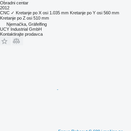
Obradni centar
2012
CNC
✓
Kretanje po X osi
1.035 mm
Kretanje po Y osi
560 mm
Kretanje po Z osi
510 mm
Njemačka, Gräfelfing
UCY Industrial GmbH
Kontaktirajte prodavca