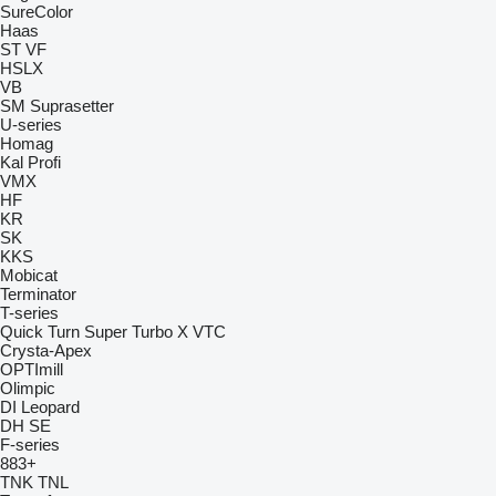
SureColor
Haas
ST
VF
HSLX
VB
SM
Suprasetter
U-series
Homag
Kal
Profi
VMX
HF
KR
SK
KKS
Mobicat
Terminator
T-series
Quick Turn
Super Turbo X
VTC
Crysta-Apex
OPTImill
Olimpic
DI
Leopard
DH
SE
F-series
883+
TNK
TNL