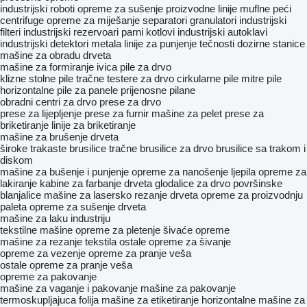
industrijski roboti
opreme za sušenje
proizvodne linije
muflne peći
centrifuge
opreme za miješanje
separatori
granulatori
industrijski
filteri
industrijski rezervoari
parni kotlovi
industrijski autoklavi
industrijski detektori metala
linije za punjenje tečnosti
dozirne stanice
mašine za obradu drveta
mašine za formiranje ivica
pile za drvo
klizne stolne pile
tračne testere za drvo
cirkularne pile
mitre pile
horizontalne pile za panele
prijenosne pilane
obradni centri za drvo
prese za drvo
prese za lijepljenje
prese za furnir
mašine za pelet
prese za
briketiranje
linije za briketiranje
mašine za brušenje drveta
široke trakaste brusilice
tračne brusilice za drvo
brusilice sa trakom i
diskom
mašine za bušenje i punjenje
opreme za nanošenje ljepila
opreme za
lakiranje
kabine za farbanje drveta
glodalice za drvo
površinske
blanjalice
mašine za lasersko rezanje drveta
opreme za proizvodnju
paleta
opreme za sušenje drveta
mašine za laku industriju
tekstilne mašine
opreme za pletenje
šivaće opreme
mašine za rezanje tekstila
ostale opreme za šivanje
opreme za vezenje
opreme za pranje veša
ostale opreme za pranje veša
opreme za pakovanje
mašine za vaganje i pakovanje
mašine za pakovanje
termoskupljajuca folija
mašine za etiketiranje
horizontalne mašine za