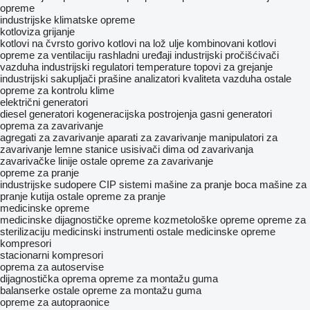
opreme
industrijske klimatske opreme
kotloviza grijanje
kotlovi na čvrsto gorivo
kotlovi na lož ulje
kombinovani kotlovi
opreme za ventilaciju
rashladni uređaji
industrijski pročišćivači
vazduha
industrijski regulatori temperature
topovi za grejanje
industrijski sakupljači prašine
analizatori kvaliteta vazduha
ostale
opreme za kontrolu klime
električni generatori
diesel generatori
kogeneracijska postrojenja
gasni generatori
oprema za zavarivanje
agregati za zavarivanje
aparati za zavarivanje
manipulatori za
zavarivanje
lemne stanice
usisivači dima od zavarivanja
zavarivačke linije
ostale opreme za zavarivanje
opreme za pranje
industrijske sudopere
CIP sistemi
mašine za pranje boca
mašine za
pranje kutija
ostale opreme za pranje
medicinske opreme
medicinske dijagnostičke opreme
kozmetološke opreme
opreme za
sterilizaciju
medicinski instrumenti
ostale medicinske opreme
kompresori
stacionarni kompresori
oprema za autoservise
dijagnostička oprema
opreme za montažu guma
balanserke
ostale opreme za montažu guma
opreme za autopraonice