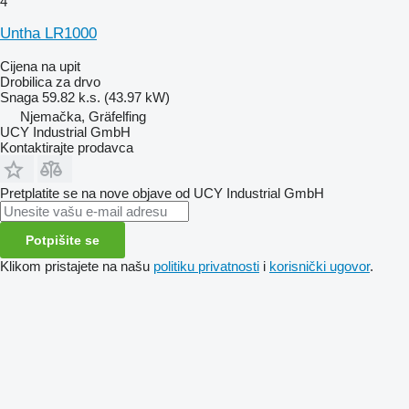
4
Untha LR1000
Cijena na upit
Drobilica za drvo
Snaga
59.82 k.s. (43.97 kW)
Njemačka, Gräfelfing
UCY Industrial GmbH
Kontaktirajte prodavca
Pretplatite se na nove objave od UCY Industrial GmbH
Potpišite se
Klikom pristajete na našu
politiku privatnosti
i
korisnički ugovor
.