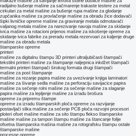
makaze
mašine za savijanje limova
stolne bušilice
mašine za
radijalno bušenje
mašine za sačmarenje
trakaste testere za metal
cirkulari za metal
mašine za bušenje rupa
mašine za glodanje
zupčanika
mašine za provlačenje
mašine za obradu žice
dodavači
šipki
livničke opreme
mašine za graviranje metala
odmotavači
valjanog metala
mašine za narezivanje navoja
mašine za skidanje
ivica
mašine za rotacioni prijenos
mašine za iskošenje
opreme za
skidanje ivica
fabrike za preradu metala
rezervoari za kaljenje
druge
mašine za obradu metala
štamparske opreme
printeri
mašine za digitalnu štampu
3D printeri
ultraljubičasti štampači
tekstilni printeri
mašine za štampanje naljepnica
inkdžet štampači
termalni printeri
štampači širokog formata
drugi štampači
mašine za post štampanje
mašine za rezanje papira
mašine za uvezivanje knjiga
laminatori
mašine za šivanje sedla
mašine za perforaciju
savijacice papira
mašine za sečenje rolni
mašine za sečenje
mašine za slaganje
papira
mašine za lepljenje
mašine za izradu brošura
opreme za pripremu štampe
opreme za izradu štamparskih ploča
opreme za razvijanje
postavljači slika
mašine za sečenje PCB ploča
razvojni procesori
ploteri
ofset mašine
mašine za sito štampu
flekso štamparske
mašine
mašine za tampon štampu
mašine za štancanje folije
ofsetna štamparska mašina
mašine za rotografsku štampu
ostale
štamparske mašine
procesne opreme