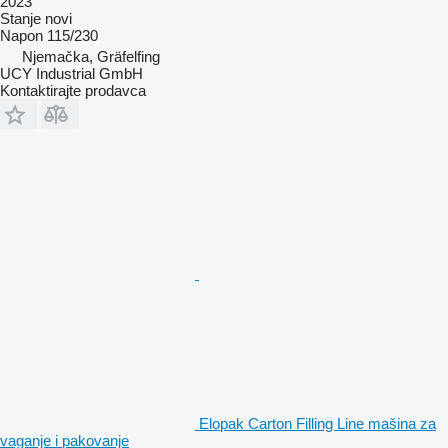
2023
Stanje
novi
Napon
115/230
Njemačka, Gräfelfing
UCY Industrial GmbH
Kontaktirajte prodavca
Elopak Carton Filling Line mašina za
vaganje i pakovanje