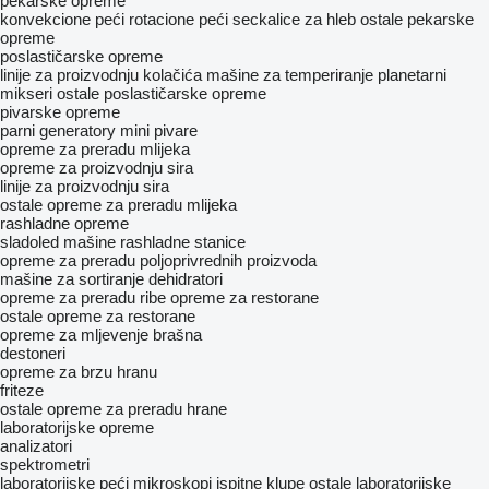
pekarske opreme
konvekcione peći
rotacione peći
seckalice za hleb
ostale pekarske
opreme
poslastičarske opreme
linije za proizvodnju kolačića
mašine za temperiranje
planetarni
mikseri
ostale poslastičarske opreme
pivarske opreme
parni generatory
mini pivare
opreme za preradu mlijeka
opreme za proizvodnju sira
linije za proizvodnju sira
ostale opreme za preradu mlijeka
rashladne opreme
sladoled mašine
rashladne stanice
opreme za preradu poljoprivrednih proizvoda
mašine za sortiranje
dehidratori
opreme za preradu ribe
opreme za restorane
ostale opreme za restorane
opreme za mljevenje brašna
destoneri
opreme za brzu hranu
friteze
ostale opreme za preradu hrane
laboratorijske opreme
analizatori
spektrometri
laboratorijske peći
mikroskopi
ispitne klupe
ostale laboratorijske