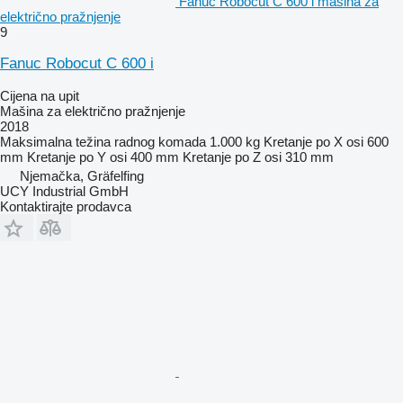
Fanuc Robocut C 600 i mašina za
električno pražnjenje
9
Fanuc Robocut C 600 i
Cijena na upit
Mašina za električno pražnjenje
2018
Maksimalna težina radnog komada
1.000 kg
Kretanje po X osi
600
mm
Kretanje po Y osi
400 mm
Kretanje po Z osi
310 mm
Njemačka, Gräfelfing
UCY Industrial GmbH
Kontaktirajte prodavca