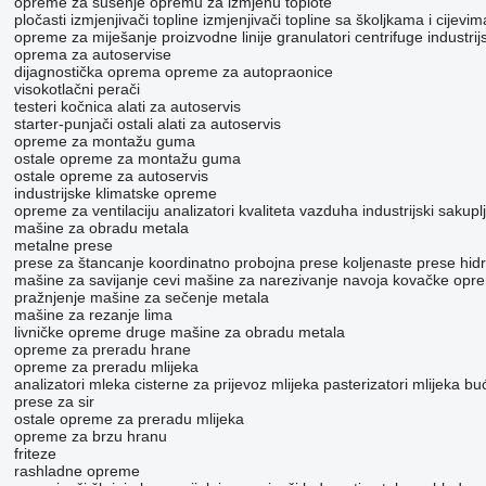
opreme za sušenje
opremu za izmjenu toplote
pločasti izmjenjivači topline
izmjenjivači topline sa školjkama i cijevim
opreme za miješanje
proizvodne linije
granulatori
centrifuge
industrijs
oprema za autoservise
dijagnostička oprema
opreme za autopraonice
visokotlačni perači
testeri kočnica
alati za autoservis
starter-punjači
ostali alati za autoservis
opreme za montažu guma
ostale opreme za montažu guma
ostale opreme za autoservis
industrijske klimatske opreme
opreme za ventilaciju
analizatori kvaliteta vazduha
industrijski sakupl
mašine za obradu metala
metalne prese
prese za štancanje
koordinatno probojna prese
koljenaste prese
hid
mašine za savijanje cevi
mašine za narezivanje navoja
kovačke opr
pražnjenje
mašine za sečenje metala
mašine za rezanje lima
livničke opreme
druge mašine za obradu metala
opreme za preradu hrane
opreme za preradu mlijeka
analizatori mleka
cisterne za prijevoz mlijeka
pasterizatori mlijeka
buć
prese za sir
ostale opreme za preradu mlijeka
opreme za brzu hranu
friteze
rashladne opreme