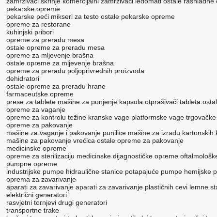
zamrzivači škrinje
komercijalni zamrzivači
ledomati
ostale rashladne
pekarske opreme
pekarske peći
mikseri za testo
ostale pekarske opreme
opreme za restorane
kuhinjski pribori
opreme za preradu mesa
ostale opreme za preradu mesa
opreme za mljevenje brašna
ostale opreme za mljevenje brašna
opreme za preradu poljoprivrednih proizvoda
dehidratori
ostale opreme za preradu hrane
farmaceutske opreme
prese za tablete
mašine za punjenje kapsula
otprašivači tableta
osta
opreme za vaganje
opreme za kontrolu težine
kranske vage
platformske vage
trgovačke
opreme za pakovanje
mašine za vaganje i pakovanje
punilice
mašine za izradu kartonskih k
mašine za pakovanje vrećica
ostale opreme za pakovanje
medicinske opreme
opreme za sterilizaciju
medicinske dijagnostičke opreme
oftalmološ
pumpne opreme
industrijske pumpe
hidraulične stanice
potapajuće pumpe
hemijske 
oprema za zavarivanje
aparati za zavarivanje
aparati za zavarivanje plastičnih cevi
lemne st
električni generatori
rasvjetni tornjevi
drugi generatori
transportne trake