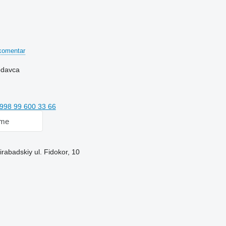
komentar
rodavca
998 99 600 33 66
 me
rabadskiy ul. Fidokor, 10