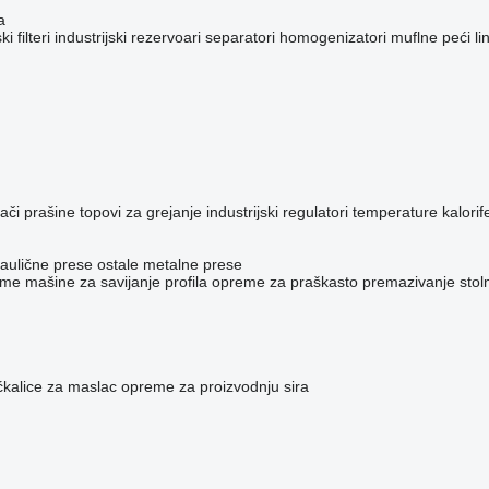
a
ki filteri
industrijski rezervoari
separatori
homogenizatori
muflne peći
li
jači prašine
topovi za grejanje
industrijski regulatori temperature
kalorife
raulične prese
ostale metalne prese
eme
mašine za savijanje profila
opreme za praškasto premazivanje
stol
kalice za maslac
opreme za proizvodnju sira