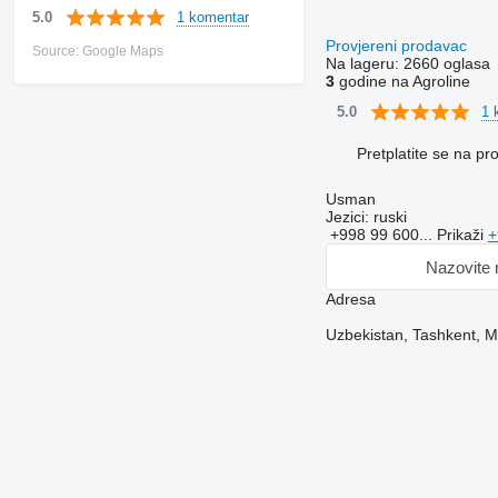
1 komentar
5.0
Provjereni prodavac
Source: Google Maps
Na lageru:
2660 oglasa
3
godine na Agroline
1 
5.0
Pretplatite se na p
Usman
Jezici:
ruski
+998 99 600...
Prikaži
+
Nazovite
Adresa
Uzbekistan, Tashkent, Mi