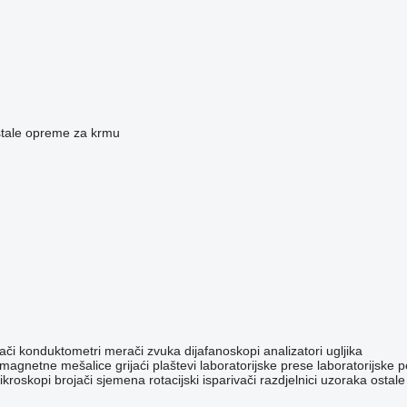
tale opreme za krmu
ači
konduktometri
merači zvuka
dijafanoskopi
analizatori ugljika
magnetne mešalice
grijaći plaštevi
laboratorijske prese
laboratorijske p
ikroskopi
brojači sjemena
rotacijski isparivači
razdjelnici uzoraka
ostale