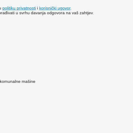
šu
politiku privatnosti
i
korisnički ugovor
.
brađivati ​​u svrhu davanja odgovora na vaš zahtjev.
 komunalne mašine