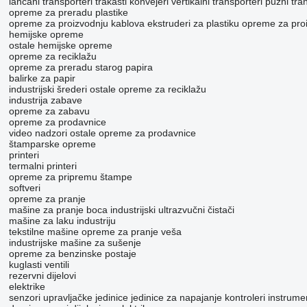
lančani transporteri
trakasti konvejeri
vertikalni transporteri
pužni tra
opreme za preradu plastike
opreme za proizvodnju kablova
ekstruderi za plastiku
opreme za proi
hemijske opreme
ostale hemijske opreme
opreme za reciklažu
opreme za preradu starog papira
balirke za papir
industrijski šrederi
ostale opreme za reciklažu
industrija zabave
opreme za zabavu
opreme za prodavnice
video nadzori
ostale opreme za prodavnice
štamparske opreme
printeri
termalni printeri
opreme za pripremu štampe
softveri
opreme za pranje
mašine za pranje boca
industrijski ultrazvučni čistači
mašine za laku industriju
tekstilne mašine
opreme za pranje veša
industrijske mašine za sušenje
opreme za benzinske postaje
kuglasti ventili
rezervni dijelovi
elektrike
senzori
upravljačke jedinice
jedinice za napajanje
kontroleri
instrume