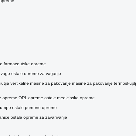
 opreme
le farmaceutske opreme
 vage
ostale opreme za vaganje
utija
vertikalne mašine za pakovanje
mašine za pakovanje termoskuplja
ke opreme
ORL opreme
ostale medicinske opreme
pumpe
ostale pumpne opreme
anice
ostale opreme za zavarivanje