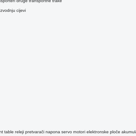
nsporteri
druge transportne trake
zvodnju cijevi
nt table
releji
pretvarači napona
servo motori
elektronske ploče
akumula