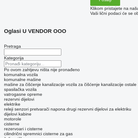
Klikom pristajete na na
Vaši lični podaci će se o
Oglasi U VENDOR OOO
Pretraga
Kategorija
Po ovom zahtjevu ništa nije pronađeno
komunalna vozila
komunalne mašine
mašine za čišćenje kanalizacije
vozila za čišćenje kanalizacije
ostale
spasilačka vozila
vatrogasne opreme
rezervni dijelovi
elektrike
releji
senzori
pretvarači napona
drugi rezervni dijelovi za elektriku
dijelovi kabine
motorole
cisterne
rezervoari i cisterne
cilindrični spremnici
cisterne za gas