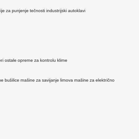
nije za punjenje tečnosti
industrijski autoklavi
ri
ostale opreme za kontrolu klime
ne bušilice
mašine za savijanje limova
mašine za električno