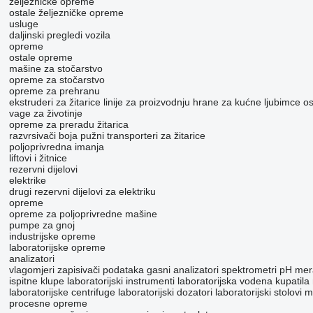
željezničke opreme
ostale željezničke opreme
usluge
daljinski pregledi vozila
opreme
ostale opreme
mašine za stočarstvo
opreme za stočarstvo
opreme za prehranu
ekstruderi za žitarice
linije za proizvodnju hrane za kućne ljubimce
os
vage za životinje
opreme za preradu žitarica
razvrsivači boja
pužni transporteri za žitarice
poljoprivrednа imanjа
liftovi i žitnice
rezervni dijelovi
elektrike
drugi rezervni dijelovi za elektriku
opreme
opreme za poljoprivredne mašine
pumpe za gnoj
industrijske opreme
laboratorijske opreme
analizatori
vlagomjeri
zapisivači podataka
gasni analizatori
spektrometri
pH mer
ispitne klupe
laboratorijski instrumenti
laboratorijska vodena kupatila
laboratorijske centrifuge
laboratorijski dozatori
laboratorijski stolovi
m
procesne opreme