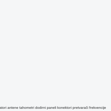
tori
antene
tahometri
dodirni paneli
konektori
pretvarači frekvencije