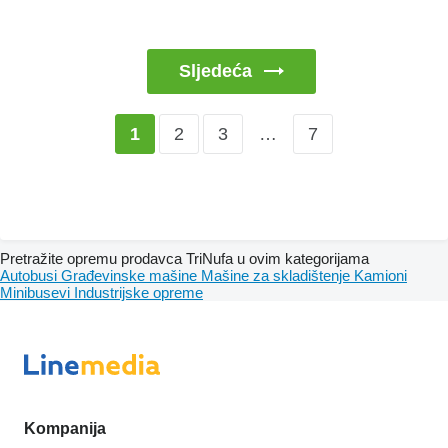
Sljedeća
2
3
…
7
1
Pretražite opremu prodavca TriNufa u ovim kategorijama
Autobusi
Građevinske mašine
Mašine za skladištenje
Kamioni
Minibusevi
Industrijske opreme
Kompanija