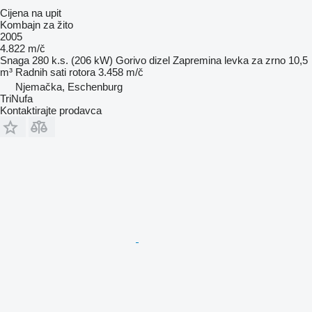
Cijena na upit
Kombajn za žito
2005
4.822 m/č
Snaga
280 k.s. (206 kW)
Gorivo
dizel
Zapremina levka za zrno
10,5
m³
Radnih sati rotora
3.458 m/č
Njemačka, Eschenburg
TriNufa
Kontaktirajte prodavca