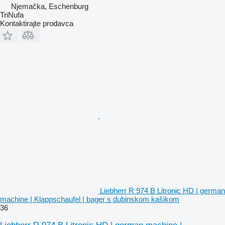
Njemačka, Eschenburg
TriNufa
Kontaktirajte prodavca
Liebherr R 974 B Litronic HD | german
machine | Klappschaufel | bager s dubinskom kašikom
36