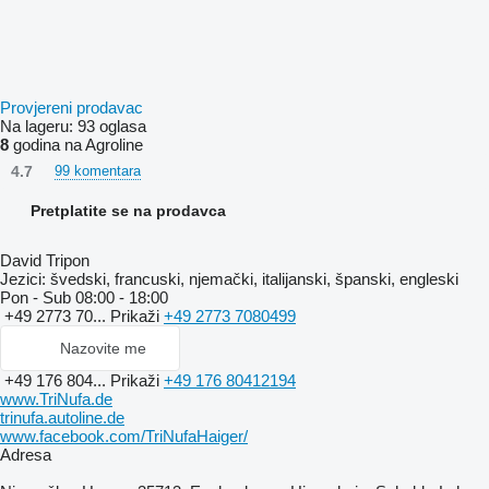
Provjereni prodavac
Na lageru:
93 oglasa
8
godina na Agroline
4.7
99 komentara
Pretplatite se na prodavca
David Tripon
Jezici:
švedski, francuski, njemački, italijanski, španski, engleski
Pon - Sub
08:00 - 18:00
+49 2773 70...
Prikaži
+49 2773 7080499
Nazovite me
+49 176 804...
Prikaži
+49 176 80412194
www.TriNufa.de
trinufa.autoline.de
www.facebook.com/TriNufaHaiger/
Adresa