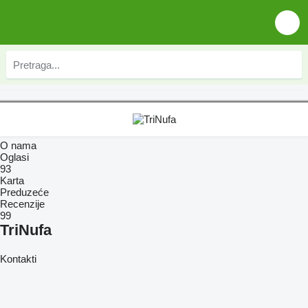
O nama
Oglasi
93
Karta
Preduzeće
Recenzije
99
TriNufa
Kontakti