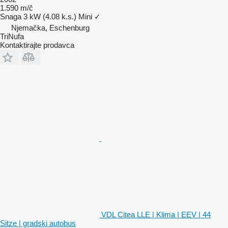
1.590 m/č
Snaga
3 kW (4.08 k.s.)
Mini
✓
Njemačka, Eschenburg
TriNufa
Kontaktirajte prodavca
VDL Citea LLE | Klima | EEV | 44
Sitze | gradski autobus