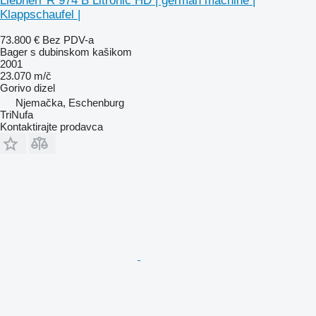
Liebherr R 974 B Litronic HD | german machine |
Klappschaufel |
73.800 €
Bez PDV-a
Bager s dubinskom kašikom
2001
23.070 m/č
Gorivo
dizel
Njemačka, Eschenburg
TriNufa
Kontaktirajte prodavca