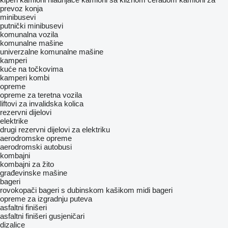
prevoz konja
minibusevi
putnički minibusevi
komunalna vozila
komunalne mašine
univerzalne komunalne mašine
kamperi
kuće na točkovima
kamperi kombi
opreme
оpremе za teretna vozila
liftovi za invalidska kolica
rezervni dijelovi
elektrike
drugi rezervni dijelovi za elektriku
aerodromske opreme
aerodromski autobusi
kombajni
kombajni za žito
građevinske mašine
bageri
rovokopači
bageri s dubinskom kašikom
midi bageri
opreme za izgradnju puteva
asfaltni finišeri
asfaltni finišeri gusjeničari
dizalice