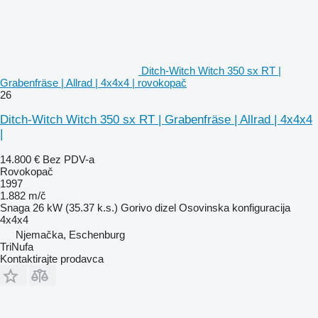
Ditch-Witch Witch 350 sx RT |
Grabenfräse | Allrad | 4x4x4 | rovokopač
26
Ditch-Witch Witch 350 sx RT | Grabenfräse | Allrad | 4x4x4
|
14.800 €
Bez PDV-a
Rovokopač
1997
1.882 m/č
Snaga
26 kW (35.37 k.s.)
Gorivo
dizel
Osovinska konfiguracija
4x4x4
Njemačka, Eschenburg
TriNufa
Kontaktirajte prodavca