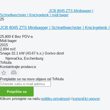
JCB 8045 ZTS Minibagger |
Schnellwechsler | Knickgelenk | midi bager
25
JCB 8045 ZTS Minibagger | Schnellwechsler | Knickgelenk |
25.800 €
Bez PDV-a
Midi bager
2015
2.894 m/č
Snaga
32.1 kW (43.67 k.s.)
Gorivo
dizel
Njemačka, Eschenburg
TriNufa
Kontaktirajte prodavca
Pretplatite se na nove objave od TriNufa
Potpišite se
Klikom pristajete na našu
politiku privatnosti
i
korisnički ugovor
.