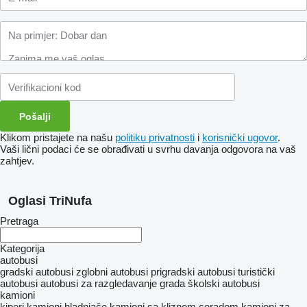
Klikom pristajete na našu
politiku privatnosti
i
korisnički ugovor
.
Vaši lični podaci će se obrađivati ​​u svrhu davanja odgovora na vaš
zahtjev.
Oglasi TriNufa
Pretraga
Kategorija
autobusi
gradski autobusi
zglobni autobusi
prigradski autobusi
turistički
autobusi
autobusi za razgledavanje grada
školski autobusi
kamioni
kiperi
kamioni hladnjače
kamioni sa kliznom ceradom
kamioni za