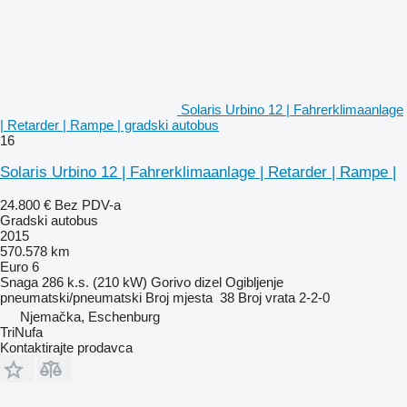
Solaris Urbino 12 | Fahrerklimaanlage
| Retarder | Rampe | gradski autobus
16
Solaris Urbino 12 | Fahrerklimaanlage | Retarder | Rampe |
24.800 €
Bez PDV-a
Gradski autobus
2015
570.578 km
Euro 6
Snaga
286 k.s. (210 kW)
Gorivo
dizel
Ogibljenje
pneumatski/pneumatski
Broj mjesta
38
Broj vrata
2-2-0
Njemačka, Eschenburg
TriNufa
Kontaktirajte prodavca