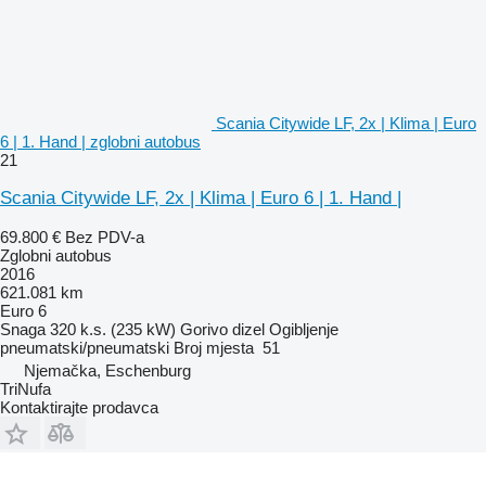
Scania Citywide LF, 2x | Klima | Euro
6 | 1. Hand | zglobni autobus
21
Scania Citywide LF, 2x | Klima | Euro 6 | 1. Hand |
69.800 €
Bez PDV-a
Zglobni autobus
2016
621.081 km
Euro 6
Snaga
320 k.s. (235 kW)
Gorivo
dizel
Ogibljenje
pneumatski/pneumatski
Broj mjesta
51
Njemačka, Eschenburg
TriNufa
Kontaktirajte prodavca