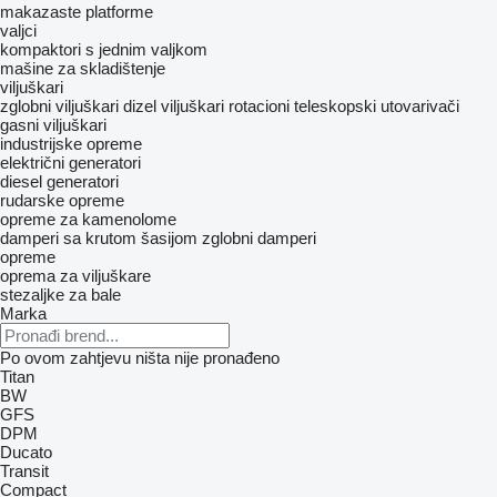
makazaste platforme
valjci
kompaktori s jednim valjkom
mašine za skladištenje
viljuškari
zglobni viljuškari
dizel viljuškari
rotacioni teleskopski utovarivači
gasni viljuškari
industrijske opreme
električni generatori
diesel generatori
rudarske opreme
opreme za kamenolome
damperi sa krutom šasijom
zglobni damperi
opreme
oprema za viljuškare
stezaljke za bale
Marka
Po ovom zahtjevu ništa nije pronađeno
Titan
BW
GFS
DPM
Ducato
Transit
Compact