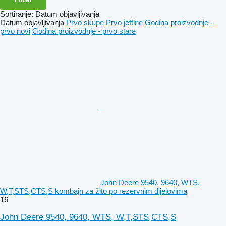
Sortiranje
:
Datum objavljivanja
Datum objavljivanja
Prvo skupe
Prvo jeftine
Godina proizvodnje -
prvo novi
Godina proizvodnje - prvo stare
John Deere 9540, 9640, WTS,
W,T,STS,CTS,S kombajn za žito po rezervnim dijelovima
16
John Deere 9540, 9640, WTS, W,T,STS,CTS,S