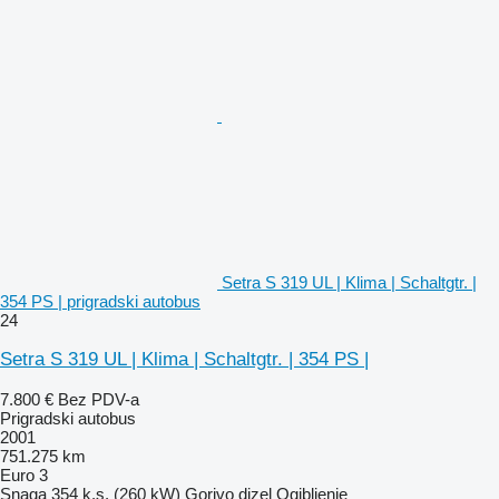
Setra S 319 UL | Klima | Schaltgtr. |
354 PS | prigradski autobus
24
Setra S 319 UL | Klima | Schaltgtr. | 354 PS |
7.800 €
Bez PDV-a
Prigradski autobus
2001
751.275 km
Euro 3
Snaga
354 k.s. (260 kW)
Gorivo
dizel
Ogibljenje