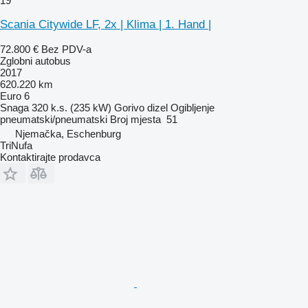
19
Scania Citywide LF, 2x | Klima | 1. Hand |
72.800 €
Bez PDV-a
Zglobni autobus
2017
620.220 km
Euro 6
Snaga
320 k.s. (235 kW)
Gorivo
dizel
Ogibljenje
pneumatski/pneumatski
Broj mjesta
51
Njemačka, Eschenburg
TriNufa
Kontaktirajte prodavca