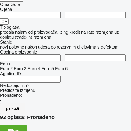
Crna Gora
Cijena
–
Tip oglasa
prodaja
najam
od proizvođača
lizing
kredit
na rate
razmjena uz
doplatu (trade-in)
razmjena
Stanje
novi
polovne
nakon udesa
po rezervnim dijelovima
s defektom
Godina proizvodnje
–
Евро
Euro 2
Euro 3
Euro 4
Euro 5
Euro 6
Agroline ID
Nedostaju filtri?
Predložite izmjenu
Pronađeno:
-
prikaži
93 oglasa:
Pronađeno
Filter