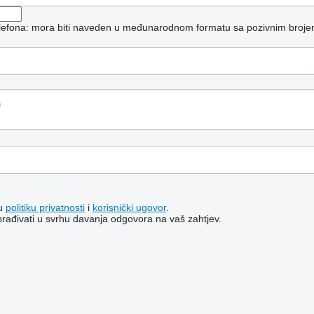
telefona: mora biti naveden u međunarodnom formatu sa pozivnim broje
šu
politiku privatnosti
i
korisnički ugovor
.
brađivati ​​u svrhu davanja odgovora na vaš zahtjev.