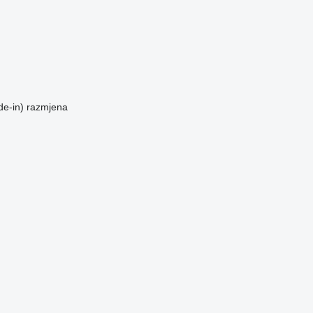
de-in)
razmjena