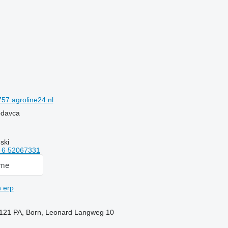
7.agroline24.nl
rodavca
ski
 6 52067331
 me
n erp
121 PA, Born, Leonard Langweg 10