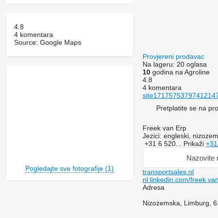
4.8
4 komentara
Source: Google Maps
Provjereni prodavac
Na lageru:
20 oglasa
10
godina na Agroline
4.8
4 komentara
site171757537974121475
Pretplatite se na p
Freek van Erp
Jezici:
engleski, nizozem
+31 6 520...
Prikaži
+31
Nazovite
Pogledajte sve fotografije (1)
transportsales.nl
nl.linkedin.com/freek va
Adresa
Nizozemska, Limburg, 6