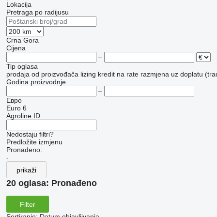
Lokacija
Pretraga po radijusu
Crna Gora
Cijena
–
Tip oglasa
prodaja
od proizvođača
lizing
kredit
na rate
razmjena uz doplatu (tra
Godina proizvodnje
–
Евро
Euro 6
Agroline ID
Nedostaju filtri?
Predložite izmjenu
Pronađeno:
-
prikaži
20 oglasa:
Pronađeno
Filter
Sortiranje
:
Datum objavljivanja