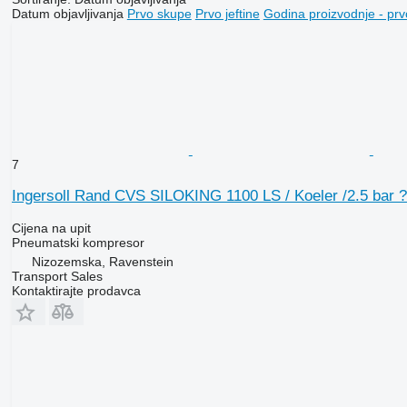
Datum objavljivanja
Prvo skupe
Prvo jeftine
Godina proizvodnje - prv
7
Ingersoll Rand CVS SILOKING 1100 LS / Koeler /2.5 bar
Cijena na upit
Pneumatski kompresor
Nizozemska, Ravenstein
Transport Sales
Kontaktirajte prodavca