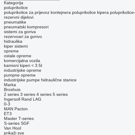
Kategorija
poluprikolice
poluprikolice za prijevoz kontejnera
poluprikolice kipera
poluprikolice
rezervni dijelovi
pneumatikе
pneumatski kompresori
sistemi za goriva
rezervoari za gorivo
hidraulika
kiper sistemi
opreme
ostale opreme
komercijalna vozila
kamioni kiperi < 3.5t
industrijske opreme
pumpne opreme
industrijske pumpe
hidraulične stanice
Marka
Broshuis
2 series
3 series
4 series
5 series
Ingersoll Rand
LAG
0-3
MAN
Pacton
ET3
Master
T-series
S-series
SGF
Van Hool
prikaži sve