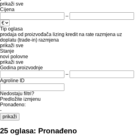
prikaži sve
Cijena
–
Tip oglasa
prodaja
od proizvođača
lizing
kredit
na rate
razmjena uz
doplatu (trade-in)
razmjena
prikaži sve
Stanje
novi
polovne
prikaži sve
Godina proizvodnje
–
Agroline ID
Nedostaju filtri?
Predložite izmjenu
Pronađeno:
-
prikaži
25 oglasa:
Pronađeno