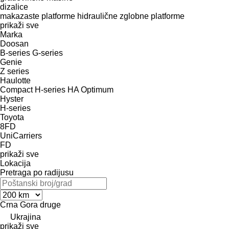
dizalice
makazaste platforme
hidraulične zglobne platforme
prikaži sve
Marka
Doosan
B-series
G-series
Genie
Z series
Haulotte
Compact
H-series
HA
Optimum
Hyster
H-series
Toyota
8FD
UniCarriers
FD
prikaži sve
Lokacija
Pretraga po radijusu
Crna Gora
druge
Ukrajina
prikaži sve