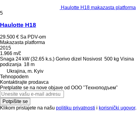
Haulotte H18 makazasta platforma
5
Haulotte H18
29.500 €
Sa PDV-om
Makazasta platforma
2015
1.966 m/č
Snaga
24 kW (32.65 k.s.)
Gorivo
dizel
Nosivost
500 kg
Visina
podizanja
18 m
Ukrajina, m. Kyiv
Tehnopodem
Kontaktirajte prodavca
Pretplatite se na nove objave od ООО "Техноподъем"
Potpišite se
Klikom pristajete na našu
politiku privatnosti
i
korisnički ugovor
.