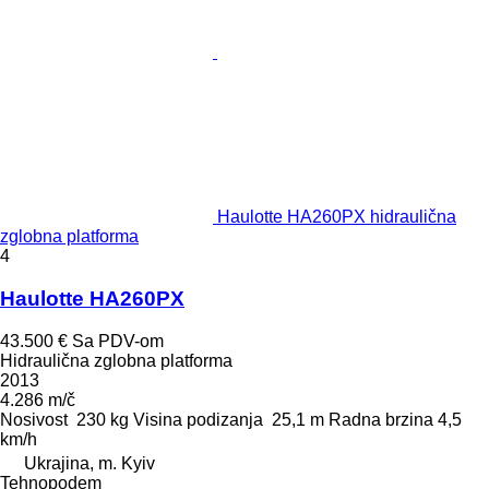
Haulotte HA260PX hidraulična
zglobna platforma
4
Haulotte HA260PX
43.500 €
Sa PDV-om
Hidraulična zglobna platforma
2013
4.286 m/č
Nosivost
230 kg
Visina podizanja
25,1 m
Radna brzina
4,5
km/h
Ukrajina, m. Kyiv
Tehnopodem