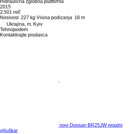
Hidraulična zglobna platforma
2015
2.501 m/č
Nosivost
227 kg
Visina podizanja
16 m
Ukrajina, m. Kyiv
Tehnopodem
Kontaktirajte prodavca
novi Doosan BR25JW regalni
viljuškar