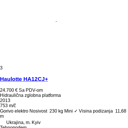
3
Haulotte HA12CJ+
24.700 €
Sa PDV-om
Hidraulična zglobna platforma
2013
753 m/č
Gorivo
elektro
Nosivost
230 kg
Mini
✓
Visina podizanja
11,68
m
Ukrajina, m. Kyiv
Tehnopodem