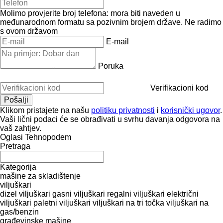
Molimo provjerite broj telefona: mora biti naveden u
međunarodnom formatu sa pozivnim brojem države.
Ne radimo
s ovom državom
E-mail
Poruka
Verifikacioni kod
Klikom pristajete na našu
politiku privatnosti
i
korisnički ugovor
.
Vaši lični podaci će se obrađivati ​​u svrhu davanja odgovora na
vaš zahtjev.
Oglasi Tehnopodem
Pretraga
Kategorija
mašine za skladištenje
viljuškari
dizel viljuškari
gasni viljuškari
regalni viljuškari
električni
viljuškari
paletni viljuškari
viljuškari na tri točka
viljuškari na
gas/benzin
građevinske mašine