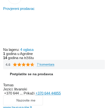
Provjereni prodavac
Na lageru:
4 oglasa
1
godina u Agroline
14
godina na tržištu
4.6
7 komentara
Pretplatite se na prodavca
Tomas
Jezici:
litvanski
+370 644 ...
Prikaži
+370 644 44855
Nazovite me
www.taurussolar.lt