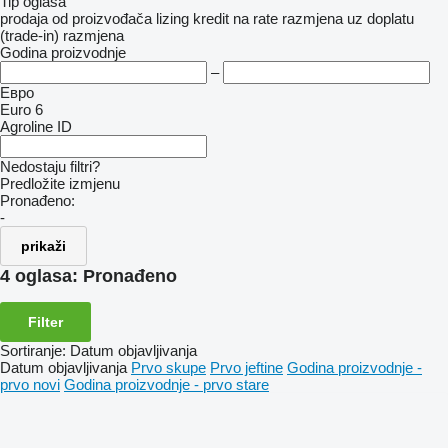
Tip oglasa
prodaja
od proizvođača
lizing
kredit
na rate
razmjena uz doplatu
(trade-in)
razmjena
Godina proizvodnje
–
Евро
Euro 6
Agroline ID
Nedostaju filtri?
Predložite izmjenu
Pronađeno:
-
prikaži
4 oglasa:
Pronađeno
Filter
Sortiranje
:
Datum objavljivanja
Datum objavljivanja
Prvo skupe
Prvo jeftine
Godina proizvodnje -
prvo novi
Godina proizvodnje - prvo stare