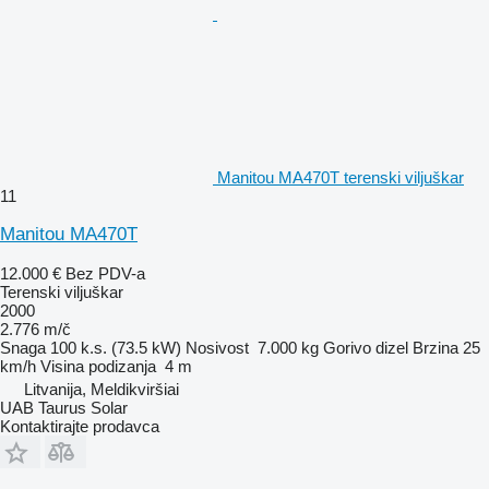
Manitou MA470T terenski viljuškar
11
Manitou MA470T
12.000 €
Bez PDV-a
Terenski viljuškar
2000
2.776 m/č
Snaga
100 k.s. (73.5 kW)
Nosivost
7.000 kg
Gorivo
dizel
Brzina
25
km/h
Visina podizanja
4 m
Litvanija, Meldikviršiai
UAB Taurus Solar
Kontaktirajte prodavca