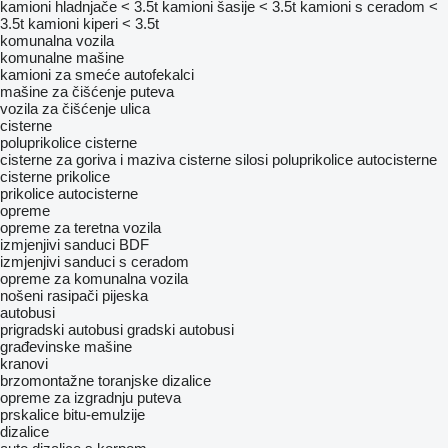
kamioni hladnjače < 3.5t
kamioni šasije < 3.5t
kamioni s ceradom <
3.5t
kamioni kiperi < 3.5t
komunalna vozila
komunalne mašine
kamioni za smeće
autofekalci
mašine za čišćenje puteva
vozila za čišćenje ulica
cisterne
poluprikolice cisterne
cisterne za goriva i maziva
cisterne silosi
poluprikolice autocisterne
cisterne prikolice
prikolice autocisterne
opreme
оpremе za teretna vozila
izmjenjivi sanduci BDF
izmjenjivi sanduci s ceradom
opreme za komunalna vozila
nošeni rasipači pijeska
autobusi
prigradski autobusi
gradski autobusi
građevinske mašine
kranovi
brzomontažne toranjske dizalice
opreme za izgradnju puteva
prskalice bitu-emulzije
dizalice