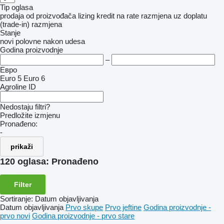
Tip oglasa
prodaja
od proizvođača
lizing
kredit
na rate
razmjena uz doplatu
(trade-in)
razmjena
Stanje
novi
polovne
nakon udesa
Godina proizvodnje
–
Евро
Euro 5
Euro 6
Agroline ID
Nedostaju filtri?
Predložite izmjenu
Pronađeno:
-
prikaži
120 oglasa:
Pronađeno
Filter
Sortiranje
:
Datum objavljivanja
Datum objavljivanja
Prvo skupe
Prvo jeftine
Godina proizvodnje -
prvo novi
Godina proizvodnje - prvo stare