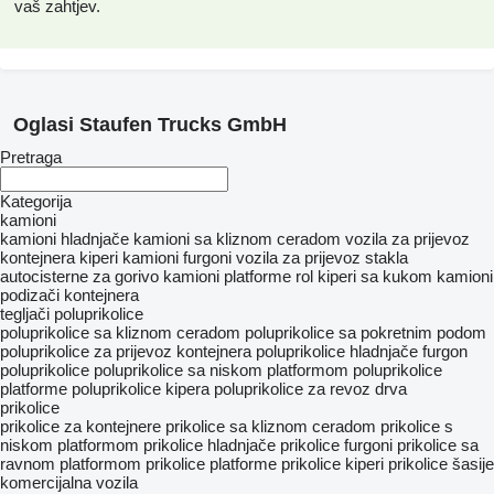
vaš zahtjev.
Oglasi Staufen Trucks GmbH
Pretraga
Kategorija
kamioni
kamioni hladnjače
kamioni sa kliznom ceradom
vozila za prijevoz
kontejnera
kiperi
kamioni furgoni
vozila za prijevoz stakla
autocisterne za gorivo
kamioni platforme
rol kiperi sa kukom
kamioni
podizači kontejnera
tegljači
poluprikolice
poluprikolice sa kliznom ceradom
poluprikolice sa pokretnim podom
poluprikolice za prijevoz kontejnera
poluprikolice hladnjače
furgon
poluprikolice
poluprikolice sa niskom platformom
poluprikolice
platforme
poluprikolice kipera
poluprikolice za revoz drva
prikolice
prikolice za kontejnere
prikolice sa kliznom ceradom
prikolice s
niskom platformom
prikolice hladnjače
prikolice furgoni
prikolice sa
ravnom platformom
prikolice platforme
prikolice kiperi
prikolice šasije
komercijalna vozila