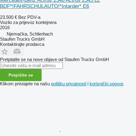
Mercedes-Benz Actros 2546 Actros 2545 LL
BDF*!FAHRSCHULAUTO!*Intarder* E6
23.500 €
Bez PDV-a
Vozilo za prijevoz kontejnera
2016
Njemačka, Schlierbach
Staufen Trucks GmbH
Kontaktirajte prodavca
Pretplatite se na nove objave od Staufen Trucks GmbH
Potpišite se
Klikom pristajete na našu
politiku privatnosti
i
korisnički ugovor
.