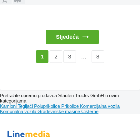
Sljedeća
2
3
…
8
1
Pretražite opremu prodavca Staufen Trucks GmbH u ovim
kategorijama
Kamioni
Tegljači
Poluprikolice
Prikolice
Komercijalna vozila
Komunalna vozila
Građevinske mašine
Cisterne