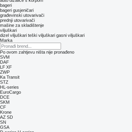
auto dizalice s korpom
bageri
bageri gusjeničari
građevinski utovarivači
prednji utovarivači
mašine za skladištenje
viljuškari
dizel viljuškari
teški viljuškari
gasni viljuškari
Marka
Po ovom zahtjevu ništa nije pronađeno
SVM
DAF
LF
XF
ZWP
Ka
Transit
STZ
HL-series
EuroCargo
DCE
SKM
CF
Krone
AZ
SD
SN
GSA