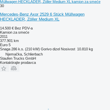
Müllwagen HECKLADER, Zöller Medium XL kamion za smeće
30
Mercedes-Benz Axor 2529 6 Stück Müllwagen
HECKLADER, Zöller Medium XL
14.500 €
Bez PDV-a
Kamion za smeće
2011
377.901 km
Euro 5
Snaga
286 k.s. (210 kW)
Gorivo
dizel
Nosivost
10.810 kg
Njemačka, Schlierbach
Staufen Trucks GmbH
Kontaktirajte prodavca