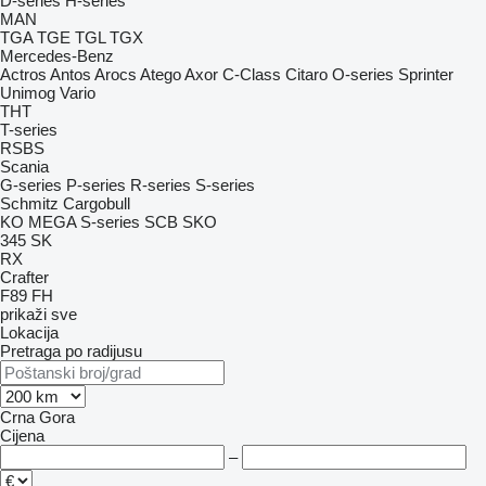
D-series
H-series
MAN
TGA
TGE
TGL
TGX
Mercedes-Benz
Actros
Antos
Arocs
Atego
Axor
C-Class
Citaro
O-series
Sprinter
Unimog
Vario
THT
T-series
RSBS
Scania
G-series
P-series
R-series
S-series
Schmitz Cargobull
KO
MEGA
S-series
SCB
SKO
345
SK
RX
Crafter
F89
FH
prikaži sve
Lokacija
Pretraga po radijusu
Crna Gora
Cijena
–