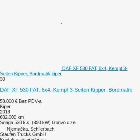
DAF XF 530 FAT, 6x4, Kempf 3-
Seiten Kipper, Bordmatik kiper
30
DAF XF 530 FAT, 6x4, Kempf 3-Seiten Kipper, Bordmatik
59.000 €
Bez PDV-a
Kiper
2018
602.000 km
Snaga
530 k.s. (390 kW)
Gorivo
dizel
Njemačka, Schlierbach
Staufen Trucks GmbH
Kontaktirajte prodavca