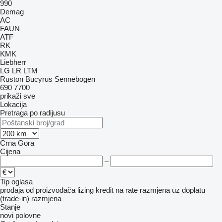
990
Demag
AC
FAUN
ATF
RK
KMK
Liebherr
LG
LR
LTM
Ruston Bucyrus
Sennebogen
690
7700
prikaži sve
Lokacija
Pretraga po radijusu
Crna Gora
Cijena
–
Tip oglasa
prodaja
od proizvođača
lizing
kredit
na rate
razmjena uz doplatu
(trade-in)
razmjena
Stanje
novi
polovne