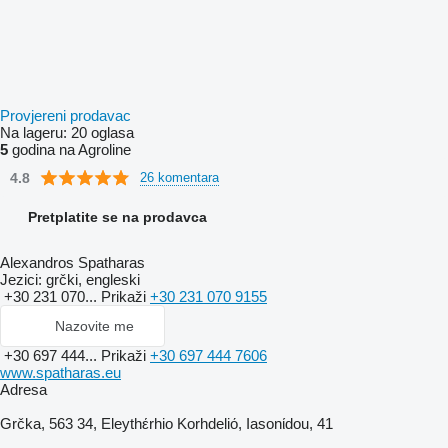
Provjereni prodavac
Na lageru:
20 oglasa
5
godina na Agroline
4.8
26 komentara
Pretplatite se na prodavca
Alexandros Spatharas
Jezici:
grčki, engleski
+30 231 070...
Prikaži
+30 231 070 9155
Nazovite me
+30 697 444...
Prikaži
+30 697 444 7606
www.spatharas.eu
Adresa
Grčka, 563 34, Eleythέrhio Korhdeliό, Iasonίdou, 41