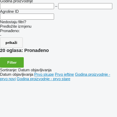
Godina proizvodnje
–
Agroline ID
Nedostaju filtri?
Predložite izmjenu
Pronađeno:
-
prikaži
20 oglasa:
Pronađeno
Filter
Sortiranje
:
Datum objavljivanja
Datum objavljivanja
Prvo skupe
Prvo jeftine
Godina proizvodnje -
prvo novi
Godina proizvodnje - prvo stare