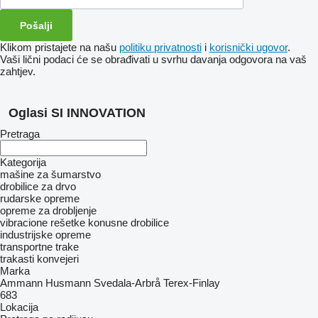
Klikom pristajete na našu
politiku privatnosti
i
korisnički ugovor
.
Vaši lični podaci će se obrađivati ​​u svrhu davanja odgovora na vaš
zahtjev.
Oglasi SI INNOVATION
Pretraga
Kategorija
mašine za šumarstvo
drobilice za drvo
rudarske opreme
opreme za drobljenje
vibracione rešetke
konusne drobilice
industrijske opreme
transportne trake
trakasti konvejeri
Marka
Ammann
Husmann
Svedala-Arbrå
Terex-Finlay
683
Lokacija