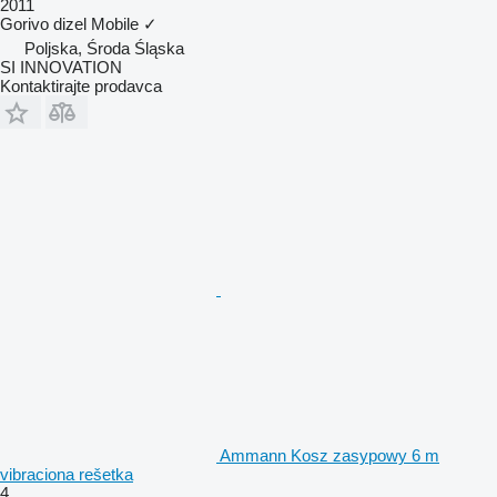
2011
Gorivo
dizel
Mobile
✓
Poljska, Środa Śląska
SI INNOVATION
Kontaktirajte prodavca
Ammann Kosz zasypowy 6 m
vibraciona rešetka
4