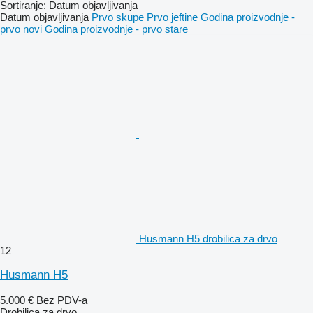
Sortiranje
:
Datum objavljivanja
Datum objavljivanja
Prvo skupe
Prvo jeftine
Godina proizvodnje -
prvo novi
Godina proizvodnje - prvo stare
Husmann H5 drobilica za drvo
12
Husmann H5
5.000 €
Bez PDV-a
Drobilica za drvo