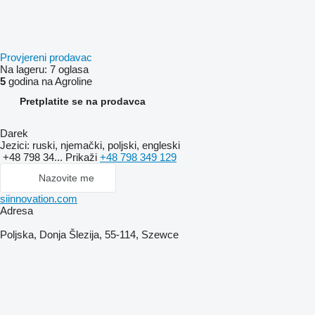
Provjereni prodavac
Na lageru:
7 oglasa
5
godina na Agroline
Pretplatite se na prodavca
Darek
Jezici:
ruski, njemački, poljski, engleski
+48 798 34...
Prikaži
+48 798 349 129
Nazovite me
siinnovation.com
Adresa
Poljska, Donja Šlezija, 55-114, Szewce