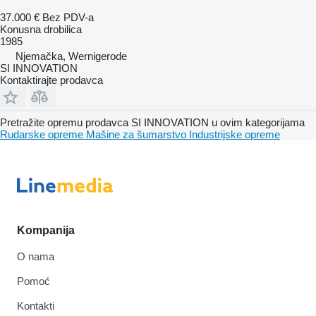
37.000 €
Bez PDV-a
Konusna drobilica
1985
Njemačka, Wernigerode
SI INNOVATION
Kontaktirajte prodavca
Pretražite opremu prodavca SI INNOVATION u ovim kategorijama
Rudarske opreme
Mašine za šumarstvo
Industrijske opreme
Kompanija
O nama
Pomoć
Kontakti