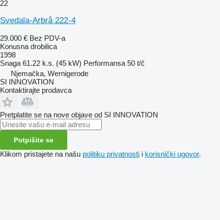
22
Svedala-Arbrå 222-4
29.000 €
Bez PDV-a
Konusna drobilica
1998
Snaga
61.22 k.s. (45 kW)
Performansa
50 t/č
Njemačka, Wernigerode
SI INNOVATION
Kontaktirajte prodavca
Pretplatite se na nove objave od SI INNOVATION
Potpišite se
Klikom pristajete na našu
politiku privatnosti
i
korisnički ugovor
.