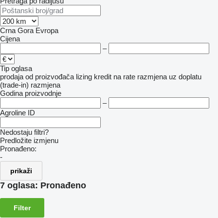
Pretraga po radijusu
Crna Gora
Evropa
Cijena
–
Tip oglasa
prodaja
od proizvođača
lizing
kredit
na rate
razmjena uz doplatu
(trade-in)
razmjena
Godina proizvodnje
–
Agroline ID
Nedostaju filtri?
Predložite izmjenu
Pronađeno:
-
prikaži
7 oglasa:
Pronađeno
Filter