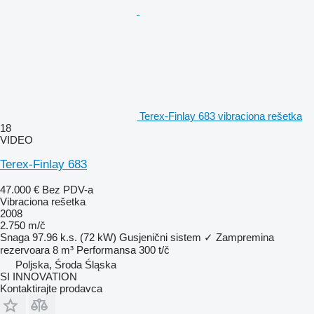
Terex-Finlay 683 vibraciona rešetka
18
VIDEO
Terex-Finlay 683
47.000 €
Bez PDV-a
Vibraciona rešetka
2008
2.750 m/č
Snaga
97.96 k.s. (72 kW)
Gusjenični sistem
✓
Zampremina
rezervoara
8 m³
Performansa
300 t/č
Poljska, Środa Śląska
SI INNOVATION
Kontaktirajte prodavca