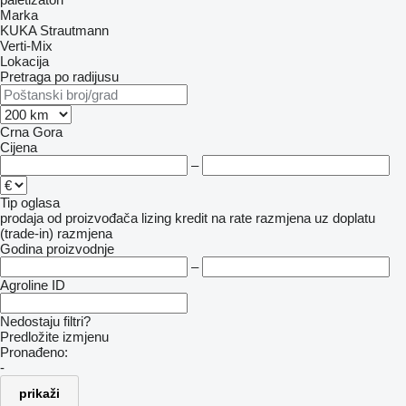
Marka
KUKA
Strautmann
Verti-Mix
Lokacija
Pretraga po radijusu
Crna Gora
Cijena
–
Tip oglasa
prodaja
od proizvođača
lizing
kredit
na rate
razmjena uz doplatu
(trade-in)
razmjena
Godina proizvodnje
–
Agroline ID
Nedostaju filtri?
Predložite izmjenu
Pronađeno:
-
prikaži