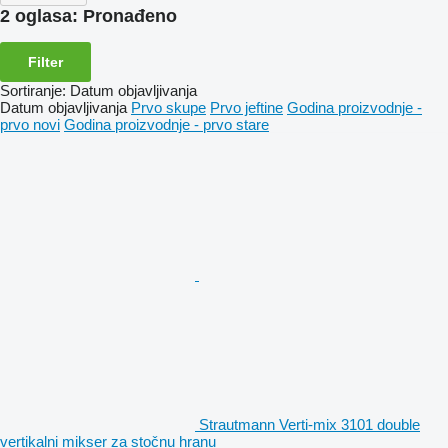
2 oglasa:
Pronađeno
Filter
Sortiranje
:
Datum objavljivanja
Datum objavljivanja
Prvo skupe
Prvo jeftine
Godina proizvodnje -
prvo novi
Godina proizvodnje - prvo stare
Strautmann Verti-mix 3101 double
vertikalni mikser za stočnu hranu